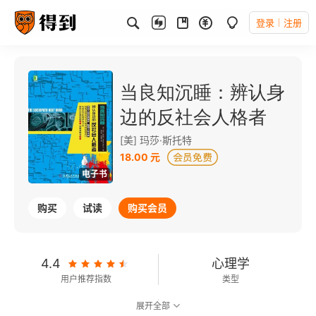
登录
注册
当良知沉睡：辨认身
边的反社会人格者
[美] 玛莎·斯托特
18.00 元
电子书
购买
试读
购买会员
4.4
心理学
用户推荐指数
类型
展开全部
7.7
可以朗读