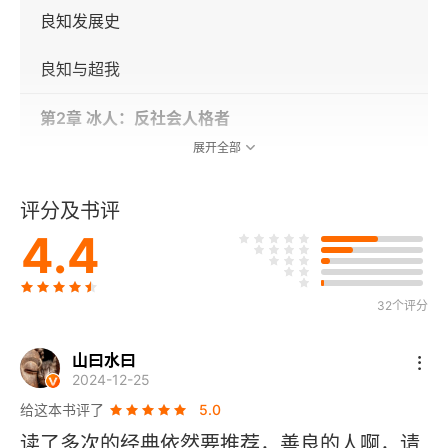
良知发展史
良知与超我
第2章 冰人：反社会人格者
展开全部
超级斯基普
评分及书评
一场游戏
4.4
反社会人格者知道自己具有反社会人格吗
32个评分
第3章 当良知沉睡时
道德排他
山曰水曰
2024-12-25
皇帝的新装
给这本书评了
5.0
读了多次的经典依然要推荐，善良的人啊，请