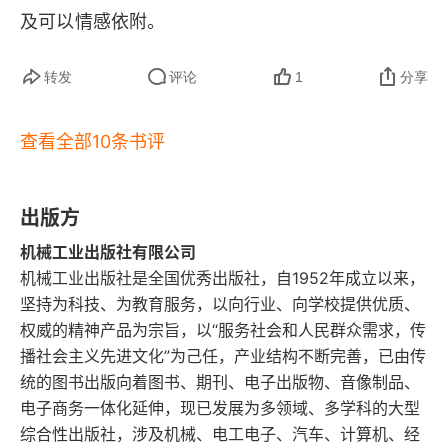
及可以情感依附。
海因茨困境
性别与文化
转发
评论
1
分享
连接全球的纽带
查看全部10条书评
第10章 伯尼的选择：为什么拥有良知会更好
出版方
赢的失利面
机械工业出版社有限公司
仅仅是无聊而已吗
机械工业出版社是全国优秀出版社，自1952年成立以来，
坚持为科技、为教育服务，以向行业、向学校提供优质、
“良知过剩”
权威的精神产品为宗旨，以“服务社会和人民群众需求，传
播社会主义先进文化”为己任，产业结构不断完善，已由传
第11章 土拨鼠日
统的图书出版向着图书、期刊、电子出版物、音像制品、
电子商务一体化延伸，现已发展为多领域、多学科的大型
第12章 良知最纯粹的形式：科学赞成道德
综合性出版社，涉及机械、电工电子、汽车、计算机、经