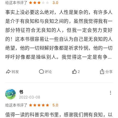
给这本书评了
3.0
怒，具有攻击性；       5. 毫不顾及自身或他人的安
可怜的洛克
事实上没必要这么绝对，人性是复杂的，有许多人
危；       6. 一贯不负责任；       7. 在伤害、虐待他
是介于有良知和与良知之间的，虽然我觉得我有一
人或偷窃他人东西之后毫无悔意。      如果一个人
第7章 无罪感的病因：反社会人格是如何炼成的
部分特征符合无良知的人，但我一定会努力变好
同时表现出上述任何 3 项 “症状”，许多精神病学专
抚养方式
的！这本书很容易让一些自认为自己是无良知的人
家就足以据此推定他患有反社会人格障碍。     对
绝望，他的一切辩解好像都是祈求怜悯，他的一切
文化影响
书中极端的案例，我有一种深深的羞耻感，听闻于
呼吁好像都是操纵别人。我觉得这一定是有争议
是、悲伤于是、愤怒于是……
冷血杀手
的，良知是可以后天失去的，也一定是可以后天养
转发
评论
2
分享
成的。
第8章 反社会人格者就在你身边
良知约束对那些毫无罪恶感的人有什么作用
书
2022-03-08
尾声
给这本书评了
5.0
第9章 良知的起源
值得一读的科普实用书里，感谢我们拥有良知，以