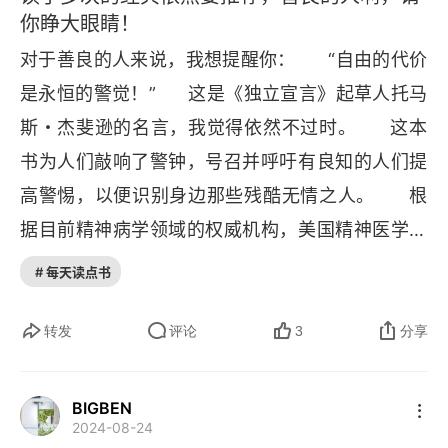
当良知划定界限
你睁大眼睛！
服从占六分，良知占四分
对于善良的人来说，我想提醒你：      “自由的代价
是永恒的警觉！”      这是《独立宣言》起草人托马
第4章 世界上最好心的人
斯・杰斐逊的名言，我觉得依然不过时。      这本
烟雾弹
书为人们敲响了警钟，号召并呼吁有良知的人们提
高警惕，以便识别身边那些残酷无情之人。      根
反社会人格与犯罪
据目前精神病学领域的权威机构，美国精神医学学
第5章 良知为什么是半盲的
会（
American Psychiatric Association
）发布的
# 每天读点书
《精神疾病诊断与统计手册》，如果一个人至少拥
反社会人格者的招数
有以下 7 个特征中的 3 个，那么这个人在临床上就
转发
评论
3
分享
煤气灯下
足以被确诊为患有 “反社会人格障碍”：       1. 无法
如何不让良知被蒙蔽
遵守社会规范；       2. 惯于欺骗和操控他人；     
BIGBEN
2024-08-24
  3. 行事易冲动，无法提前做出计划；       4. 易
第6章 如何辨识残酷无情的人