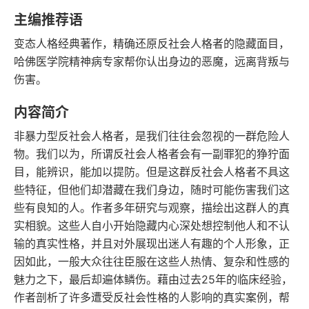
豆瓣评分
语音朗读
主编推荐语
151千字
2016-07-01
变态人格经典著作，精确还原反社会人格者的隐藏面目，
字数
发行日期
哈佛医学院精神病专家帮你认出身边的恶魔，远离背叛与
伤害。
内容简介
非暴力型反社会人格者，是我们往往会忽视的一群危险人
物。我们以为，所谓反社会人格者会有一副罪犯的狰狞面
目，能辨识，能加以提防。但是这群反社会人格者不具这
些特征，但他们却潜藏在我们身边，随时可能伤害我们这
些有良知的人。作者多年研究与观察，描绘出这群人的真
实相貌。这些人自小开始隐藏内心深处想控制他人和不认
输的真实性格，并且对外展现出迷人有趣的个人形象，正
因如此，一般大众往往臣服在这些人热情、复杂和性感的
魅力之下，最后却遍体鳞伤。藉由过去25年的临床经验，
作者剖析了许多遭受反社会性格的人影响的真实案例，帮