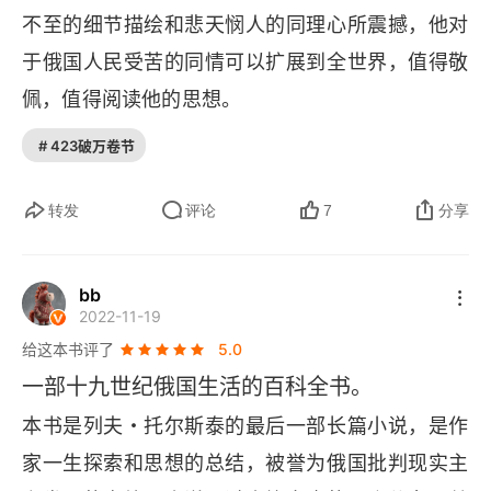
不至的细节描绘和悲天悯人的同理心所震撼，他对
13
于俄国人民受苦的同情可以扩展到全世界，值得敬
14
佩，值得阅读他的思想。
15
# 423破万卷节
16
转发
评论
7
分享
17
18
bb
2022-11-19
19
给这本书评了
5.0
一部十九世纪俄国生活的百科全书。
20
本书是列夫・托尔斯泰的最后一部长篇小说，是作
21
家一生探索和思想的总结，被誉为俄国批判现实主