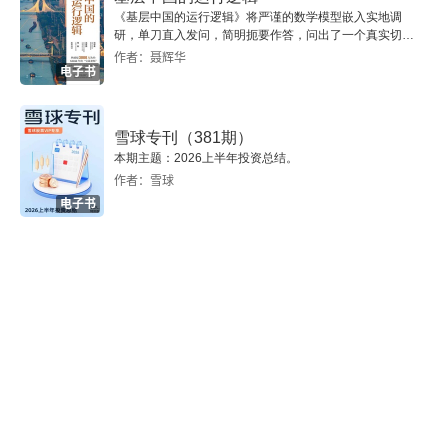
50
《基层中国的运行逻辑》将严谨的数学模型嵌入实地调
研，单刀直入发问，简明扼要作答，问出了一个真实切近
51
的基层中国。
作者：聂辉华
电子书
52
雪球专刊（381期）
53
本期主题：2026上半年投资总结。
作者：雪球
54
电子书
55
56
57
58
59