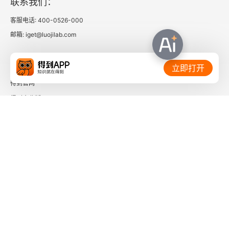
联系我们：
9
客服电话: 400-0526-000
邮箱: iget@luojilab.com
10
11
相关链接：
立即打开
得到官网
12
得到企业版
13
时间的朋友
14
了解更多：
15
16
17
下载「得到App」
关注微信公众号