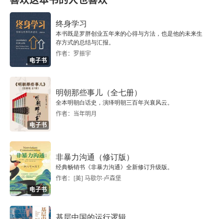
喜欢这本书的人也喜欢
41
终身学习
42
本书既是罗胖创业五年来的心得与方法，也是他的未来生
存方式的总结与汇报。
作者：罗振宇
43
电子书
44
明朝那些事儿（全七册）
全本明朝白话史，演绎明朝三百年兴衰风云。
45
作者：当年明月
电子书
46
47
非暴力沟通（修订版）
经典畅销书《非暴力沟通》全新修订升级版。
48
作者：[美] 马歇尔·卢森堡
电子书
49
基层中国的运行逻辑