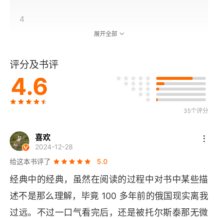
4
展开全部
5
评分及书评
6
4.6
7
35个评分
8
9
喜欢
2024-12-28
10
给这本书评了
5.0
经典中的经典，虽然在阅读的过程中对书中某些描
11
述不是那么理解，毕竟 100 多年前的俄国现实离我
12
过远。不过一口气看完后，还是被托尔斯泰那无微