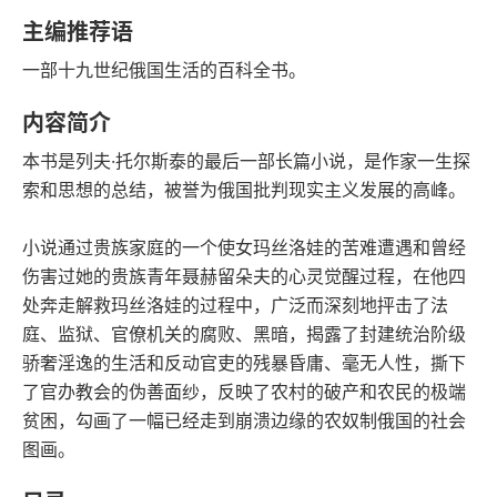
豆瓣评分
语音朗读
主编推荐语
316千字
2022-01-01
一部十九世纪俄国生活的百科全书。
字数
发行日期
内容简介
本书是列夫·托尔斯泰的最后一部长篇小说，是作家一生探
索和思想的总结，被誉为俄国批判现实主义发展的高峰。
小说通过贵族家庭的一个使女玛丝洛娃的苦难遭遇和曾经
伤害过她的贵族青年聂赫留朵夫的心灵觉醒过程，在他四
处奔走解救玛丝洛娃的过程中，广泛而深刻地抨击了法
庭、监狱、官僚机关的腐败、黑暗，揭露了封建统治阶级
骄奢淫逸的生活和反动官吏的残暴昏庸、毫无人性，撕下
了官办教会的伪善面纱，反映了农村的破产和农民的极端
贫困，勾画了一幅已经走到崩溃边缘的农奴制俄国的社会
图画。