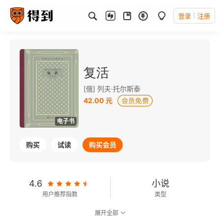
登录
注册
复活
[俄] 列夫·托尔斯泰
42.00 元
电子书
购买
试读
购买会员
4.6
小说
用户推荐指数
类型
展开全部
9.1
可以朗读