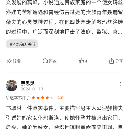
22
义发展的高峰。小说通过贵族家庭的一个使女玛丝
洛娃的苦难遭遇和曾经伤害过她的贵族青年聂赫留
23
朵夫的心灵觉醒过程，在他四处奔走解救玛丝洛娃
24
的过程中，广泛而深刻地抨击了法庭、监狱、官僚
机关的腐败、黑暗，揭露了封建统治阶级骄奢淫逸
25
# 423破万卷节
的生活和反动官吏的残暴昏庸、毫无人性，撕下了
26
官办教会的伪善面纱，反映了农村的破产和农民的
转发
评论
4
分享
极端贫困，勾画了一幅已经走到崩溃边缘的农奴制
27
俄国的社会图画
蔡思灵
28
2024-01-13
给这本书评了
4.0
29
书取材一件真实事件，主要描写男主人公涅赫柳夫
30
引诱姑妈家女仆玛斯洛，使她怀孕并被赶出家门。
31
后来，她沦为妓女，被指控谋财害命而受审判。男