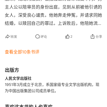
主人公以陪审员的身份出庭，见到从前被他引诱的
32
女人，深受良心谴责。他她奔走伸冤，并请求同她
33
结婚，以赎回自己的罪过。上诉败后，他陪她流放
西伯利亚。他的行为感动了她，使她重新爱他。但
34
转发
评论
2
分享
为了不损害他的名誉和位，她最终没有和他结婚而
35
同一个革命者结为伉俪。
查看全部10条书评
36
37
出版方
38
人民文学出版社
1951年3月成立于北京，系国家级专业文学出版机构，现
39
为中国出版集团公司成员单位。
40