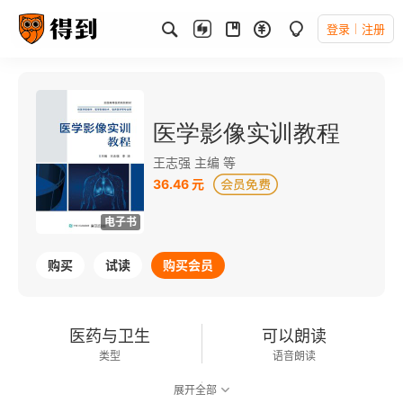
登录
注册
医学影像实训教程
王志强 主编 等
36.46 元
电子书
购买
试读
购买会员
医药与卫生
可以朗读
类型
语音朗读
展开全部
148千字
2020-12-01