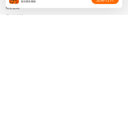
得到官网
一、眼眶正常CT 表现（图3-6）
得到企业版
二、耳部正常CT 表现（图3-7）
时间的朋友
三、鼻、鼻窦正常CT 表现（图3-8）
了解更多：
四、咽部正常CT 表现（见图3-8）
五、喉部正常CT 表现（图3-9）
第三节 常见病诊断
下载「得到App」
关注微信公众号
一、眼、眼眶疾病
社会信用代码 91110108662186561M
二、鼻、鼻窦疾病
出版物经营许可证 新出发京零字第海200073号
广播电视节目制作经营许可证 （京）字第01204号
三、耳部疾病
增值电信业务经营许可证 京ICP证090644号
信息网络传播视听节目许可证 0110567