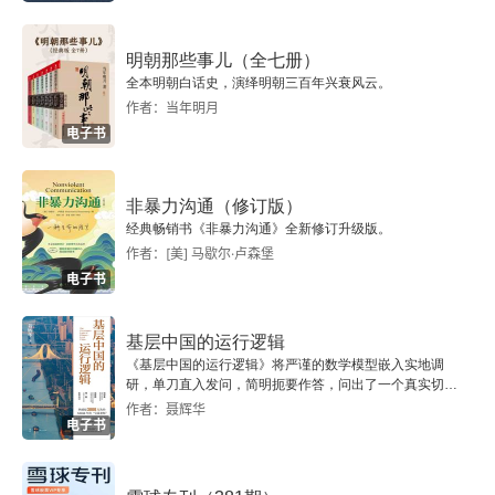
四、医学影像诊断原则
明朝那些事儿（全七册）
全本明朝白话史，演绎明朝三百年兴衰风云。
第五节 影像学检查报告书写规范
作者：当年明月
电子书
一、书写前的准备工作
二、填写影像学检查报告的具体要求
非暴力沟通（修订版）
经典畅销书《非暴力沟通》全新修订升级版。
三、影像学检查报告的内容要求
作者：[美] 马歇尔·卢森堡
电子书
第二章 中枢神经系统
基层中国的运行逻辑
第一节 检查技术
《基层中国的运行逻辑》将严谨的数学模型嵌入实地调
研，单刀直入发问，简明扼要作答，问出了一个真实切近
的基层中国。
作者：聂辉华
一、X 线检查
电子书
二、CT 检查