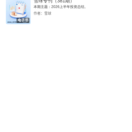
雪球专刊（381期）
三、MRI 检查
本期主题：2026上半年投资总结。
作者：雪球
第二节 正常影像表现
电子书
一、平扫CT 图像（图2-12）
二、增强CT 图像（图2-13）
三、正常MRI 表现（图2-14）
第三节 常见病诊断
一、颅脑先天性畸形与发育异常
二、颅脑感染性疾病
三、颅内肿瘤