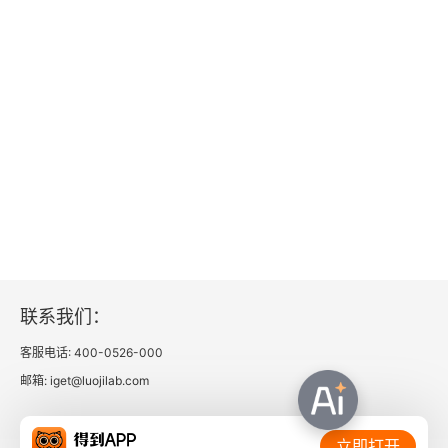
四、颅脑损伤
五、脑血管疾病
六、脱髓鞘疾病——多发性硬化（MS）
七、脊髓和椎管内疾病
八、新生儿脑病
第三章 头颈部
第一节 检查技术
联系我们：
一、X 线检查
客服电话: 400-0526-000
邮箱: iget@luojilab.com
二、CT 检查
相关链接：
第二节 正常影像表现
立即打开