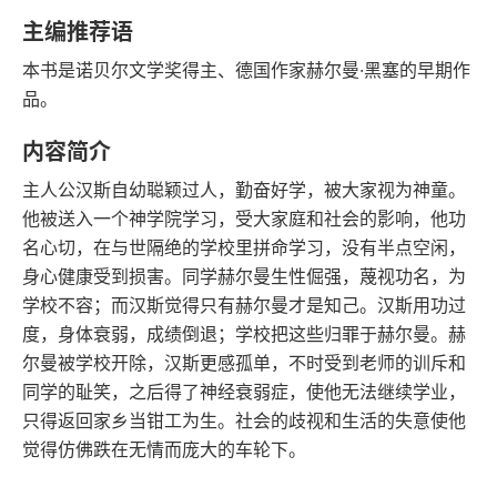
语音朗读
字数
主编推荐语
2011-06-01
本书是诺贝尔文学奖得主、德国作家赫尔曼·黑塞的早期作
发行日期
品。
内容简介
主人公汉斯自幼聪颖过人，勤奋好学，被大家视为神童。
他被送入一个神学院学习，受大家庭和社会的影响，他功
名心切，在与世隔绝的学校里拼命学习，没有半点空闲，
身心健康受到损害。同学赫尔曼生性倔强，蔑视功名，为
学校不容；而汉斯觉得只有赫尔曼才是知己。汉斯用功过
度，身体衰弱，成绩倒退；学校把这些归罪于赫尔曼。赫
尔曼被学校开除，汉斯更感孤单，不时受到老师的训斥和
同学的耻笑，之后得了神经衰弱症，使他无法继续学业，
只得返回家乡当钳工为生。社会的歧视和生活的失意使他
觉得仿佛跌在无情而庞大的车轮下。