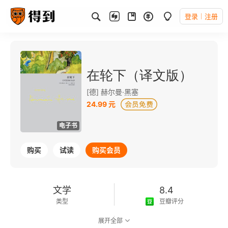
登录
注册
在轮下（译文版）
[德] 赫尔曼·黑塞
24.99 元
电子书
购买
试读
购买会员
文学
8.4
类型
豆瓣评分
展开全部
可以朗读
100千字