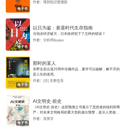
作者：得到知识管理部
电子书
以日为鉴：衰退时代生存指南
当泡沫经济破灭，日本政府犯下了怎样的错误？
作者：分析师Boden
电子书
那时的某人
东野圭吾出道25周年珍藏作品，案件可以破解，解不开的
是人生的迷局。
作者：[日] 东野圭吾
电子书
AI文明史·前史
《AI文明史·前史》这部预测之书展示了思想者的锐利和尊
严：对未来文明格局的重大危机做出预警，提示人类做出
智慧的选择。
作者：张笑宇
电子书