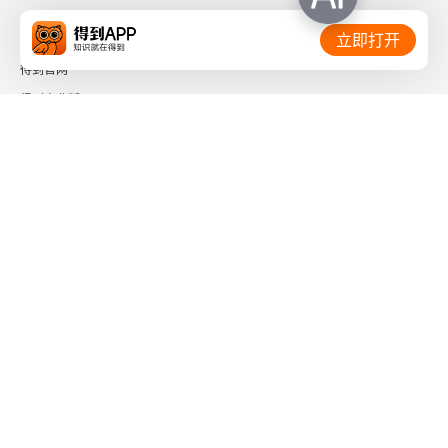
相关链接：
立即打开
得到官网
得到企业版
时间的朋友
了解更多：
下载「得到App」
关注微信公众号
社会信用代码 91110108662186561M
出版物经营许可证 新出发京零字第海200073号
广播电视节目制作经营许可证 （京）字第01204号