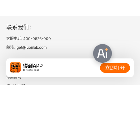
10 为团队成长投资
让招聘成为每个人的责任
联系我们：
设计好的入职流程
客服电话: 400-0526-000
共享代码所有权
邮箱: iget@luojilab.com
通过事后复盘汇聚集体智慧
相关链接：
立即打开
建设卓越的工程师文化
得到官网
得到企业版
本章要点
时间的朋友
结语
了解更多：
附录A
致谢