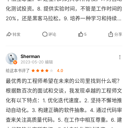
寻求利于学习的工作环境
化测试投资。8. 提供实验时间，不管是工作时间的 
将时间投到培养新技能的任务上
20%，还是黑客马拉松。9. 培养一种学习和持续改
持续学习
进的文化。10. 聘用最优秀的人。
转发
评论
5
分享
本章要点
3 定期调整优先级
Sherman
2023-05-20 编辑
简单易用的待办事项清单
给这本书评了
4.0
最优秀的工程师希望在未来的公司里找到什么呢？
关注直接创造价值的工作
根据数百次的面试和交谈，我发现卓越的工程师文
关注重要但不紧急的工作
化有以下特点：1. 优化迭代速度。2. 坚持不懈地推
动自动化。3. 构建正确的软件抽象。4. 通过代码审
守护创造者日程
查来关注高质量代码。5. 在工作中相互尊重。6. 建
限制同时进行的任务数量