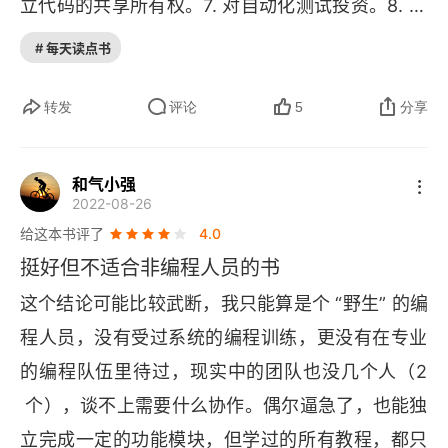
立代码的共享所有权。7. 对自动化测试投资。8. 提
用“如果……就……”计划对抗拖延症
供实验时间，不管是工作时间的 20%，还是黑客马
# 每天读点书
拉松。9. 培养一种学习和持续改进的文化。10. 聘
培养调整优先级的习惯
用最优秀的人。
转发
评论
5
分享
本章要点
第二部分 执行，执行，再执行
和气小强
2022-08-26
4 投资迭代速度
给这本书评了
4.0
挺好但不适合非编程人员的书
迅速行动，快速学习
这个结论可能比较武断，我只能算是个 “野生” 的编
投资节省时间的工具
程人员，没有受过系统的编程训练，更没有在专业
缩短调试验证周期
的编程队伍里待过，现实中的团队也没几个人（2
 个），谈不上需要什么协作。偶尔逼急了，也能独
熟练掌握编程环境
立完成一定的功能模块，但学过的所有教程，都只