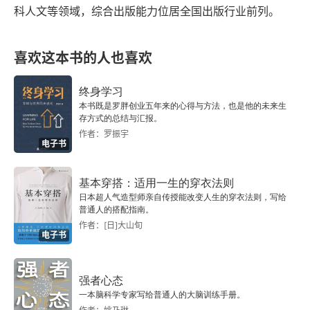
6 尽早且频繁验证想法
科人文等领域，综合出版能力位居全国出版行业前列。
自己的管理能力还不行，要学习提升，另一方面可
寻找验证工作成果的低成本方法
能也是培训还不够。要把担子压给他们，还要把能
喜欢这本书的人也喜欢
力传授给他们。
用A/B测试持续验证产品变化
终身学习
当心“一人团队”
本书既是罗胖创业五年来的心得与方法，也是他的未来生
存方式的总结与汇报。
建立决策反馈循环
作者：罗振宇
电子书
本章要点
基本穿搭：适用一生的穿衣法则
日本超人气造型师亲自传授能改变人生的穿衣法则，写给
7 提升项目估算能力
普通人的搭配指南。
作者：[日]大山旬
使用准确的估算推动项目规划
电子书
为意外情况留出预算
强者心态
一本脑科学专家写给普通人的大脑训练手册。
设定具体的项目目标和可度量的里程碑