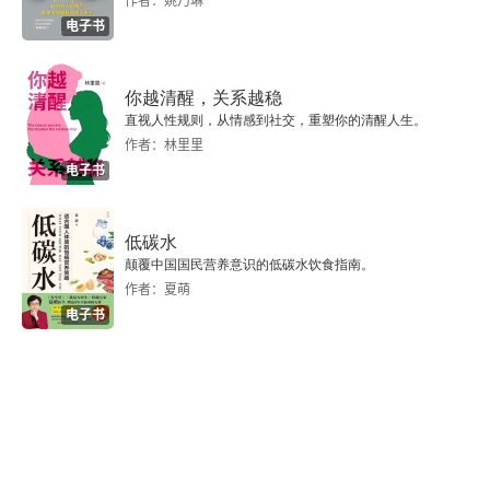
作者：姚乃琳
电子书
及早降低风险
极为谨慎地对待重写项目
你越清醒，关系越稳
直视人性规则，从情感到社交，重塑你的清醒人生。
不要在马拉松比赛的半程冲刺
作者：林里里
电子书
本章要点
低碳水
第三部分 构建长期价值
颠覆中国国民营养意识的低碳水饮食指南。
作者：夏萌
8 权衡质量与务实
电子书
建立可持续的代码审查流程
利用抽象控制复杂性
自动化测试