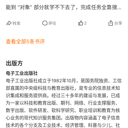
不要忽视工程以外的瓶颈
能到 “对象” 部分就学不下去了，完成任务全靠搜索
引擎。所以对书里后面的名词只是见过，也能明白
本章要点
转发
评论
2
分享
什么意思，但不知道具体是怎么运行的。这是对不
5 正确度量改进目标
适合非编程人员部分的解释。挺好是因为看这本书
查看全部5条书评
也是有很多启发的。1. 要做高杠杆率的事，也就是
用指标推动进展
要多做重要但不紧急的事。2. 要度量，要选好指
用正确的指标激励团队
出版方
标。数据里面有魔鬼。3. 不要重复自己，就是天天
电子工业出版社
建立指标监控体系
都要有长进的意思吧。4. 要理性看待技术债，欠债
电子工业出版社成立于1982年10月，是国务院独资、工信
要还，但也不能怕欠而不借债，毕竟只要自己的原
采纳有用的数字
部直属的中央级科技与教育出版社，是专业的信息技术知
始积累哪有加杠杆效率高呢。5. 将自助服务进行到
识集成和服务提供商。经过三十多年的建设与发展，已成
质疑数据的完整性
为一家以科技和教育出版、期刊、网络、行业支撑服务、
底，能让用户自助的就别累着管理员。6. 培训，本
数字出版、软件研发、软科学研究、职业培训和教育为核
来想这块是对自己说，眼前的同事好像就没什么顶
本章要点
心业务的现代知识服务集团。出版物内容涵盖了电子信息
事的人，培训也没什么卵用。后来发现，一方面是
技术的各个分支及工业技术、经济管理、科普与少儿、社