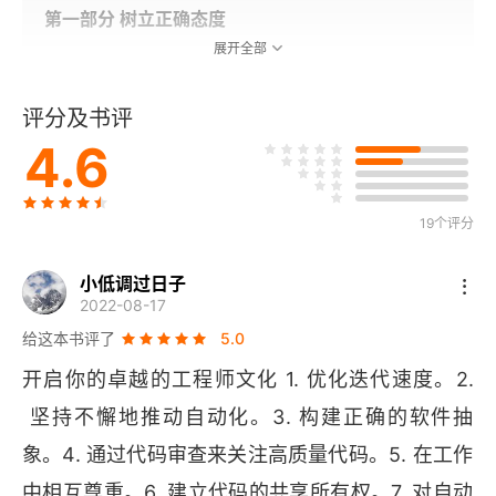
第一部分 树立正确态度
展开全部
1 聚焦高杠杆率工作
评分及书评
使用杠杆率衡量工作成效
4.6
提高杠杆率的三种方式
19个评分
将精力投入杠杆点，而非易于完成的工作
小低调过日子
本章要点
2022-08-17
2 精益求精，优化学习方式
给这本书评了
5.0
开启你的卓越的工程师文化 1. 优化迭代速度。2.
培养成长型思维模式
 坚持不懈地推动自动化。3. 构建正确的软件抽
提升学习速率
象。4. 通过代码审查来关注高质量代码。5. 在工作
中相互尊重。6. 建立代码的共享所有权。7. 对自动