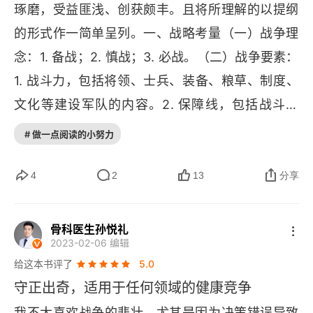
琢磨，受益匪浅、创获颇丰。且将所理解的以提纲
的形式作一简单呈列。一、战略考量（一）战争理
念：1. 备战；2. 慎战；3. 必战。（二）战争要素：
1. 战斗力，包括将领、士兵、装备、粮草、制度、
文化等建设军队的内容。2. 保障线，包括战斗意
志、经济实力、生产水平等充盈国力的内容。3. 主
# 做一点阅读的小努力
动权，包括战场选择、战机把握等。4. 制高点，包
括历史正确、人类正义等。（三）战争原则：1. 先
4
2
13
分享
心算后实战；2. 先谋胜后作战；3. 先不败后求胜；
4. 先自强后败敌；5. 先塑形后用势；6. 先正合后
骨科医生孙悦礼
2023-02-06 编辑
奇胜。（四）战争类型：1. 外交战；2. 庙堂战；3.
给这本书评了
5.0
 代理战；4. 肉搏战；5. 攻防战。二、战术落地
守正出奇，适用于任何领域的健康竞争
（一）精兵强将：1. 选将标准；2. 用将原则；3. 练
我不太喜欢战争的悲壮，尤其是因为决策错误导致