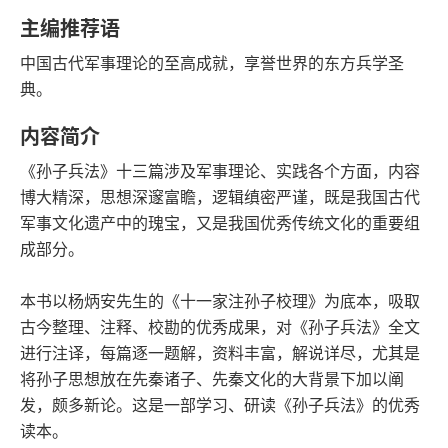
豆瓣评分
语音朗读
主编推荐语
180千字
2011-10-01
中国古代军事理论的至高成就，享誉世界的东方兵学圣
字数
发行日期
典。
内容简介
《孙子兵法》十三篇涉及军事理论、实践各个方面，内容
博大精深，思想深邃富瞻，逻辑缜密严谨，既是我国古代
军事文化遗产中的瑰宝，又是我国优秀传统文化的重要组
成部分。
本书以杨炳安先生的《十一家注孙子校理》为底本，吸取
古今整理、注释、校勘的优秀成果，对《孙子兵法》全文
进行注译，每篇逐一题解，资料丰富，解说详尽，尤其是
将孙子思想放在先秦诸子、先秦文化的大背景下加以阐
发，颇多新论。这是一部学习、研读《孙子兵法》的优秀
读本。