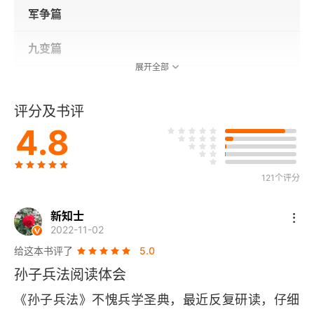
军争篇
九变篇
展开全部
行军篇
评分及书评
地形篇
4.8
九地篇
121个评分
火攻篇
新知士
用间篇
2022-11-02
给这本书评了
5.0
孙子兵法阅读体会
《孙子兵法》不愧兵学圣典，最近反复研读，仔细