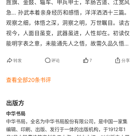
件有基础有实力才发动战争。战争的代价不只是物
旌旗、金鼓、辎车、甲兵甲士，羊肠古道、江宽风
不败之地，而不失敌之败也。是故胜兵先胜而后求
质层面的，更有精神层面的，巨大无比，不能不谨
急… 孙武本着亲身经历和感悟，洋洋洒洒十三篇。
战... 凡战者，以正合，以奇胜。故善出奇者，无穷
慎，不能不速战。知兵之害，方明兵之利。长远长
观察之细，体悟之深，洞察之明，万世瞩目。读古
如天地，不竭如江河。故善战者，求之于势，不责
久作战的代价更大，更需要谨慎对待，非必要不远
视今，人面目虽变，武器虽进，人性却在。初读仅
于人，故能择人而任势。用 "守正出奇" 来概括孙子
征，非必要不久战。战争保障论。善于用兵的人，
能明字表之意，未能通先人之悟，故需久品久悟。
兵法才好，不然 "诈" 也难以为继。兵者，虽为诡
一定要解决好补给的问题。最好是因粮于敌，至少
二三千年来，仁人志士，英雄豪杰品读兵法，批注
道，但若不守正，必然难有天时地利人和。孙子所
转发
评论
7
分享
补给线不能太长太复杂。手中有粮心中不慌。（用
兵法，同样精彩。…   风云变幻的当代，更应读兵
提出的：道、势、将、法，即尊道，循势，良将，
兵之人，必须考虑的问题，补给、军备、士气、敌
法，不求影响，只求做一个时代的明白人。
查看全部20条书评
善法，其根本其实在于守正。"将者，智、信、仁、
情、战法等。）战争境界论。既要胜利的结果，更
勇、严"，这其实就是要求一个具有正向价值观，并
要姿势的漂亮。伐谋、伐交、伐兵、攻城。标准在
爱兵如子，奇谋不断的人，有聪慧的头脑，可信
出版方
于投入产出比，最妙的是用最小的代价取得最大的
任，面对困难问题不回避敢于解决，具有正向价值
中华书局
胜果。两军对战，不能局限在一时一地的争夺中，
中华书局，全名为中华书局股份有限公司，是中国一家集
观，能自律和团队精神，这在任何场景下，都是难
要以更广视野、更深层次来认识、指挥战争，如此
编辑、印刷、出版、发行于一体的出版机构，于1912年1
能可贵的特质。
才能打得精彩、胜得漂亮。评判战争胜利的标准不