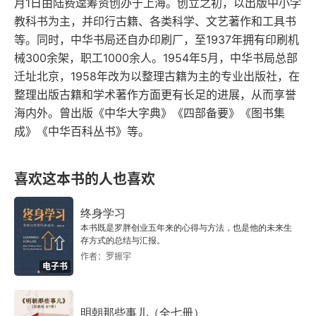
月1日由陆费逵筹资创办于上海。创立之初，以出版中小学
能只是盯着战场，评判境界高低得有正确的标准。
教科书为主，并印行古籍、各类科学、文艺著作和工具书
等。同时，中华书局还自办印刷厂，至1937年拥有印刷机
战争适应论。根据敌我双方战力情况，结合战争所
械300余架，职工1000余人。1954年5月，中华书局总部
涉外部因素，选择最有利的战法。知道什么时候用
迁址北京，1958年改为以整理古籍为主的专业出版社，在
什么战法，知道什么时候进攻，知道什么时候退
整理出版古籍和学术著作方面更有长足的进展，从而享誉
海内外。曾出版《中华大字典》《四部备要》《图书集
守，知道什么时候胜，知道什么时候败，以此做出
成》《中华百科丛书》等。
最优决策。知彼知己、百战不殆，便是战争适应
论、适应性战法的集中体现。知彼知己谈何容易，
喜欢这本书的人也喜欢
必须构建全面有效的认知框架和体系。战争策略
论。先立不败之地，后夺取胜之机，这是守住底
终身学习
本书既是罗胖创业五年来的心得与方法，也是他的未来生
线、突破极限的风险意识、成事原则。先求不败，
存方式的总结与汇报。
作者：罗振宇
后图取胜，乃风险意识。先守后攻，攻守兼备，乃
电子书
有胜算。战争虚实论。为何虚实？虚实是用兵的总
原则。虚实才能牢牢把握住战争的主动权，唯虚
明朝那些事儿（全七册）