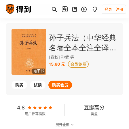
登录
注册
孙子兵法（中华经典
名著全本全注全译丛
书）
[春秋] 孙武 等
15.60 元
电子书
购买
试读
购买会员
4.8
豆瓣高分
用户推荐指数
类型
展开全部
9.5
可以朗读