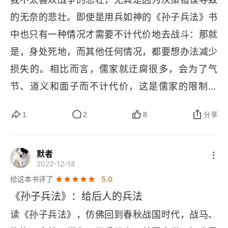
兵项目；4. 训兵要点。（二）行军布阵：1. 行军策
的无奈的悲壮。即使是用兵如神的《孙子兵法》书
略；2. 行军陷阱；3. 阵型类型；4. 对阵方法。
中也只有一种情况才需要不计代价地去战斗：那就
（三）安营扎寨：1. 营寨选址；2. 营寨建造；3. 营
是，身处死地，而其他任何情况，都要想办法减少
寨防护。（四）攻防对战三、理论呈列战争系统
损失的。相比而言，儒家就迂腐很多，会为了气
论。战争是复杂系统，必须构建认知模型。道、
节、道义和面子而不计代价，这是儒家的限制所
天、地、将、法是五个重要认知维度。指标化考
在；道家则无为太多，听天由命，无欲抗争，这是
察、简单化处理、流程化拆解，是重要的认知方
1
2
8
分享
道家的限制所在... 这也是中国传统文化对世界影响
法。战争胜算论。先造势后做事，先心算后实操，
最大的可能就是孙子兵法了。仔细读过孙子兵法，
先在心中推演、后在场上实操，战场上的争斗只是
默者
其中的形篇与势篇写得极为精彩见胜不过众人之所
心中推演的具体化而已，所谓多算胜少算不胜。胜
2022-12-18
知，非善之善者也；战胜而天下曰善，非善之善者
算胜算，先算后胜。战争代价论。战争是需要付出
给这本书评了
5.0
也。... 古之所谓善战者，胜于易胜者也。故善者之
代价的，也需要支撑条件的。发动战争之前，要搞
《孙子兵法》：给后人的兵法
战，无奇胜，无智名，无勇功。故其战胜不忒。不
清楚自己是否经受得起代价、具备相应条件。有条
读《孙子兵法》，仿佛回到春秋战国时代，战马、
忒者，其所措必胜，胜已败者也。故善战者，立于