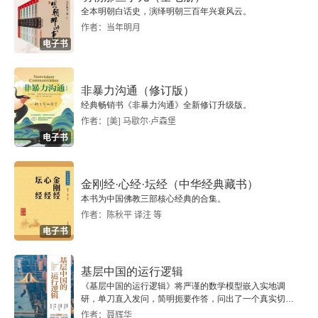
全本明朝白话史，演绎明朝三百年兴衰风云。
实，才能致人而不之于人。如何虚实？虚实的核心
作者：当年明月
原则在于以虚诱实，以实击虚。战场争夺论。先定
电子书
准于己有利、对敌有害的战场，再用迂回曲直的方
法夺取战场，后与敌酣战。四、实战禁忌骄兵，孤
非暴力沟通（修订版）
经典畅销书《非暴力沟通》全新修订升级版。
军，远攻，久战，盲动……
作者：[美] 马歇尔·卢森堡
电子书
金刚经·心经·坛经（中华经典藏书）
本书为中国佛教三部核心经典的合集。
作者：陈秋平 译注 等
电子书
基层中国的运行逻辑
《基层中国的运行逻辑》将严谨的数学模型嵌入实地调
研，单刀直入发问，简明扼要作答，问出了一个真实切近
的基层中国。
作者：聂辉华