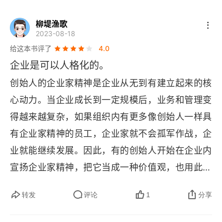
破除“中台化”误区，两大新原则考核中后台
柳堤渔歌
2023-08-18
ChatGPT启示：AI加速期的四大创业机遇
给这本书评了
4.0
年轻时看的电视节目可能会让你更有创业精神
企业是可以人格化的。
创始人的企业家精神是企业从无到有建立起来的核
技术大跃进伴生的道德噩梦从何而来？如何避免？
心动力。当企业成长到一定规模后，业务和管理变
构建企业AI责任感
得越来越复杂，如果组织内有更多像创始人一样具
有企业家精神的员工，企业家就不会孤军作战，企
科技业有没有价值观？
业就能继续发展。因此，有的创始人开始在企业内
AI“生成”你独有的创造力
宣扬企业家精神，把它当成一种价值观，也用此来
考察中高层领导者。也有的企业提倡管理者成为
提高“企业家精神”浓度打造高创业力组织
转发
评论
1
分享
 “有企业家精神的职业经理人”，希望这样能把企业
成为领导者的心理跃迁
家和经理人的优点结合起来（创新、坚韧、专