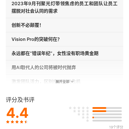
2023年9月刊聚光灯带领焦虑的员工和团队让员工
摆脱对社会认同的需求
创新不必颠覆！
Vision Pro的突破何在？
永远都在“错误年纪”，女性没有职场黄金期
用AI取代人的公司将被时代抛弃
激发团队活力，区别应对时代危机
展开全部
你的公司有印度战略吗？
评分及书评
4.4
预算更少，营销照做
从“破旧的模式”到“参与式战略”
19个评分