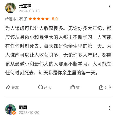
张宝祥
劳资紧张期的领导力
业）。同时，在管理上通过高度授权、激励与绩效
2024-08-13
强挂钩等办法，来激发员工的企业家精神。
给这本书评了
首席可持续官的进阶
5.0
为人谦虚可以让人收获良多。无论你多大年纪，都
Alphabet CEO桑达尔·皮查伊谈领导力、AI及科技
应该从最微小和最伟大的人那里不断学习。人可能
大厂
在任何时刻死去，每天都是你余生里的第一天。为
裁员季的职场生存策略
人谦虚可以让人收获良多。无论你多大年纪，都应
该从最微小和最伟大的人那里不断学习。人可能在
百老汇名伶奇塔·里维拉：我每时每刻都尽力做到最
好
任何时刻死去，每天都是你余生里的第一天。
转发
评论
赞
分享
司周
2023-10-20