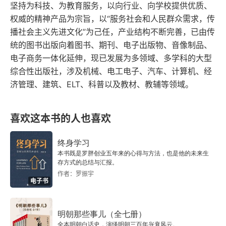
坚持为科技、为教育服务，以向行业、向学校提供优质、
与茶无关的茶具
权威的精神产品为宗旨，以“服务社会和人民群众需求，传
播社会主义先进文化”为己任，产业结构不断完善，已由传
雪涛公子
统的图书出版向着图书、期刊、电子出版物、音像制品、
电子商务一体化延伸，现已发展为多领域、多学科的大型
摆一桌点茶茶席
综合性出版社，涉及机械、电工电子、汽车、计算机、经
济管理、建筑、ELT、科普以及教材、教辅等领域。
四之点
一碗茶汤的追求
喜欢这本书的人也喜欢
大宋斗茶国标
终身学习
本书既是罗胖创业五年来的心得与方法，也是他的未来生
皇家七汤点茶法
存方式的总结与汇报。
作者：罗振宇
电子书
点茶三昧手
你不知道的茶百戏
明朝那些事儿（全七册）
全本明朝白话史，演绎明朝三百年兴衰风云。