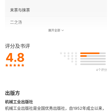
末茶与抹茶
二之汤
展开全部
第一张鉴水榜单
评分及书评
静坐听松风
4.8
唐肥宋瘦
请你吃盏富贵汤
4个评分
三之席
出版方
皇帝的点茶套装
机械工业出版社
苏东坡与一盏清欢
机械工业出版社是全国优秀出版社，自1952年成立以来，