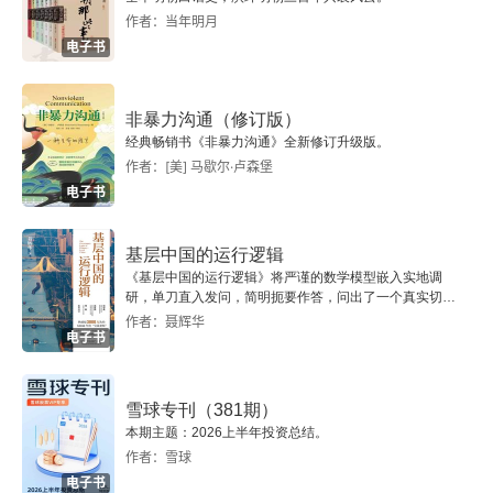
后记
作者：当年明月
电子书
参考文献
非暴力沟通（修订版）
经典畅销书《非暴力沟通》全新修订升级版。
作者：[美] 马歇尔·卢森堡
电子书
基层中国的运行逻辑
《基层中国的运行逻辑》将严谨的数学模型嵌入实地调
研，单刀直入发问，简明扼要作答，问出了一个真实切近
的基层中国。
作者：聂辉华
电子书
雪球专刊（381期）
本期主题：2026上半年投资总结。
作者：雪球
电子书