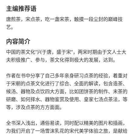
豆瓣评分
语音朗读
主编推荐语
63千字
2022-11-01
唐煎茶，宋点茶，吃一盏宋茶，触摸一段尘封的巅峰技
字数
发行日期
艺。
内容简介
中国的茶文化“兴于唐，盛于宋”，两宋时期由于文人士大
夫积极推广、参与，茶文化得到极大的发展，达到。
作者在书中分享了自己多年亲身研习点茶的经验，着重对
于宋朝的点茶文化进行了综合、全面的解读，包含造茶、
候汤、器物及点饮四大方面，比如团饼茶的制作、末茶的
研磨、如何择水、器物鉴赏及使用、皇家七汤点茶法，等
等，涉及点茶的方方面面。
全书深入浅出，通俗易读，同时配以精美的图片和插画，
为我们开启了一场雪沫乳花的宋代美学体验之旅，是献给