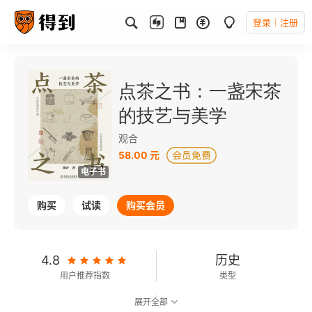
登录
注册
点茶之书：一盏宋茶
的技艺与美学
观合
58.00 元
电子书
购买
试读
购买会员
4.8
历史
用户推荐指数
类型
展开全部
7.6
可以朗读