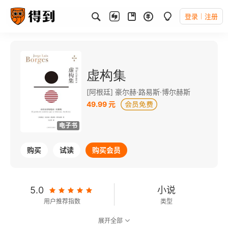
登录
注册
虚构集
[阿根廷] 豪尔赫·路易斯·博尔赫斯
49.99 元
电子书
购买
试读
购买会员
5.0
小说
用户推荐指数
类型
展开全部
8.0
可以朗读