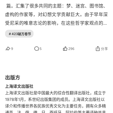
 篇。汇集了很多共同的主题：梦、迷宫、图书馆、
凤凰教派
虚构的作家等，对幻想文学贡献巨大。由于早年深
南方
受尼采的唯意志论的影响，在这些哲学家观点的基
础上，他习惯在写作中采用时间和空间的交错与停
# 423破万卷节
顿、梦境和现实，幻想和真实之间的转换，把读者
带进一个神秘和虚构的世界。小说集每个故事都短
9
5
296
分享
小精悍，如同诗歌一般，在文学幻想中又充满了哲
学，心理学思考。而其风格也可说是别具一格，如
同迷宫一般常常在结尾处出乎意料如同一部侦探小
出版方
说。比如短篇小说《环形废墟》，讲的是：一个魔
上海译文出版社
法师能在梦中创造事物，他创造出一个小伙子，让
上海译文出版社是中国最大的综合性翻译出版社，成立于
1978年1月，系世纪出版集团的成员。上海译文出版社以
他出现在了现实里。后来他听说，远方有个魔法师
译介和传播世界各民族优秀文化为主要任务，拥有众多精
能在火上行走，那就是他在梦里造的人。再后来，
通英、法、俄、德、日、西班牙、阿拉伯等主要语种并具