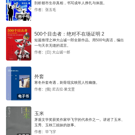
史蒂芬・艾伯特的住址前去拜访，却意外发现了一
剖析都市生存真相，书写成年人挣扎与体面。
作者：张五毛
系列令他极为惊讶的事实：史蒂芬・艾伯特是一位
电子书
英国汉学家，居住在一个中国式花园里，正在研究
余准的曾祖父 —— 彭睢的两件作品：迷宫和书。
500个目击者：绝对不在场证明 2
短篇推理之神大山诚一郎全新作品。用500句真话，编出
在交谈中，艾伯特向余准透露，他已猜到彭睢的两
一句天衣无缝的谎言。
作者：[日] 大山诚一郎
部作品的关键：迷宫就是书，一本关于时间的书。
电子书
随着马登长官的到来，余准不得不实施自己的计
划，他杀死了艾伯特先生，成功地将军事机密传达
外套
寒冬外套奇遇，刺骨现实映照人性幽微。
给了上级。小说直接对应艾伯特按照彭冣描述而复
作者：[俄] 尼古拉·果戈里
原的花园。在文本中，“小径分岔的花园” 又是彭冣
电子书
写的那部小说的标题，而这部小说的手稿又被艾伯
玉米
特存放在他建立的花园之中。无形之中形成了一个
茅盾文学奖获奖作家毕飞宇的代表作之一。讲述了玉米、
玉秀、玉秧三姐妹的故事。
从小说到小说、从花园到花园的环形，即博尔赫斯
作者：毕飞宇