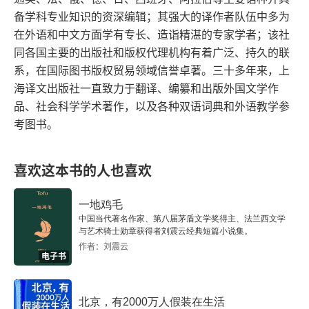
他的寺庙起火了，他想到这能结束自己无尽的劳
备学科专业知识的资深编辑；其强大的译作者队伍中多为
在外语和中文方面学有专长、造诣精湛的专家学者；该社
作，就向火焰走去。而火焰没有吞噬他，他既屈辱
同各国主要的出版社和版权代理机构有着广泛、持久的联
又惶恐地发现：原来自己也是别人梦中的产物。
系，在国际图书版权贸易领域信誉卓著。三十多年来，上
《小径分岔的花园》故事是由一位名叫余准的囚犯
海译文出版社一直致力于翻译、编纂和出版外国文学作
亲口讲述。出生于中国青岛的余准是一名英文教
品、社会科学学术著作，以及各种双语词典和外语教学参
考图书。
授，在第一次世界大战期间成了德国军队的间谍。
在一次英格兰执行任务时，他与上级失去联系，并
喜欢这本书的人也喜欢
被一位名叫理查德・马登的英国军队长官追杀，原
因是余准试图将 “英国军队驻扎在法国城市艾伯特”
一地鸡毛
中国当代著名作家、第八届茅盾文学奖得主、法兰西文学
 这一最高军事机密报告给德方。为完成这项重要的
与艺术骑士勋章获得者刘震云经典短篇小说集。
任务，余准想到了一个办法：杀死一位名叫艾伯特
作者：刘震云
电子书
的人， 让谋杀的新闻出现在报纸上，这样他的上司
就能够识破机密了。余准在电话簿中找到了陌生人
北京，有2000万人假装在生活