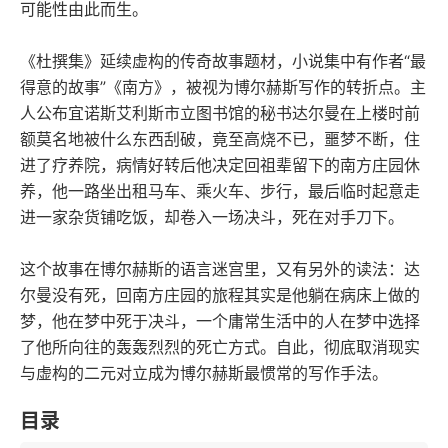
可能性由此而生。
《杜撰集》延续虚构的传奇故事题材，小说集中有作者“最
得意的故事”《南方》，被视为博尔赫斯写作的转折点。主
人公布宜诺斯艾利斯市立图书馆的秘书达尔曼在上楼时前
额莫名地被什么东西刮破，竟至高烧不已，噩梦不断，住
进了疗养院，病情好转后他决定回祖辈留下的南方庄园休
养，他一路坐出租马车、乘火车、步行，最后临时起意走
进一家杂货铺吃饭，却卷入一场决斗，死在对手刀下。
这个故事在博尔赫斯的语言迷宫里，又有另外的读法：达
尔曼没有死，回南方庄园的旅程其实是他躺在病床上做的
梦，他在梦中死于决斗，一个庸常生活中的人在梦中选择
了他所向往的轰轰烈烈的死亡方式。自此，彻底取消现实
与虚构的二元对立成为博尔赫斯最惯常的写作手法。
目录