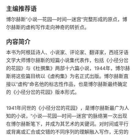
豆瓣评分
语音朗读
主编推荐语
72千字
2023-05-01
博尔赫斯“小说—花园—时间—迷宫”完整形成的原点，博
字数
发行日期
尔赫斯的虚构写作走向神奇的转折点。
内容简介
本书为阿根廷诗人、小说家、评论家、翻译家，西班牙语
文学大师博尔赫斯的短篇小说集代表作，包括《小径分岔
的花园》与《杜撰集》两部十六篇小说，1944年，博尔赫
斯将这些篇目统以《虚构集》为名正式出版。博尔赫斯直
接以“虚构”命名他的标志性作品，也是博尔赫斯最终确定
的《小径分岔的花园》版本形式。
1941年问世的《小径分岔的花园》，是博尔赫斯最广为人
知的小说，“小说—花园—时间—迷宫”的脉络第一次出现
在博尔赫斯笔下，并成为其艺术的关键词。对时间或平行
或背离或汇合或交错的不同序列的理解融入写作，无穷的