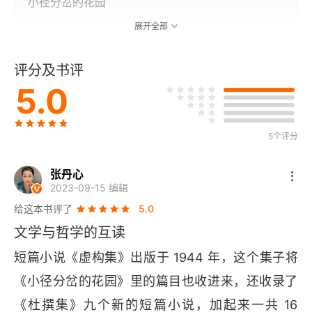
小径分岔的花园
展开全部
杜撰集
评分及书评
序言
5.0
博闻强记的富内斯
刀疤
5个评分
叛徒和英雄的主题
张丹心
2023-09-15 编辑
死亡与指南针
给这本书评了
5.0
文学与哲学的互读
秘密的奇迹
短篇小说《虚构集》出版于 1944 年，这个集子将
关于犹大的三种说法
《小径分岔的花园》里的篇目也收进来，还收录了
结局
《杜撰集》九个新的短篇小说，加起来一共 16