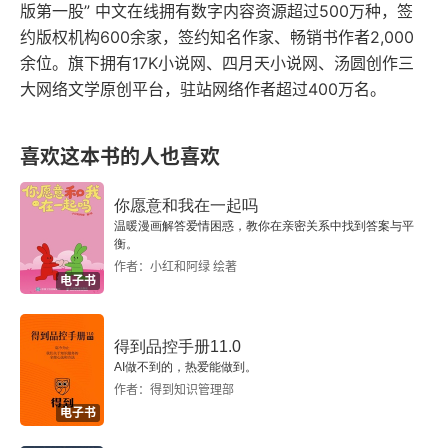
18
版第一股” 中文在线拥有数字内容资源超过500万种，签
约版权机构600余家，签约知名作家、畅销书作者2,000
19
余位。旗下拥有17K小说网、四月天小说网、汤圆创作三
大网络文学原创平台，驻站网络作者超过400万名。
20
喜欢这本书的人也喜欢
21
22
你愿意和我在一起吗
温暖漫画解答爱情困惑，教你在亲密关系中找到答案与平
衡。
23
作者：小红和阿绿 绘著
电子书
24
得到品控手册11.0
25
AI做不到的，热爱能做到。
作者：得到知识管理部
26
电子书