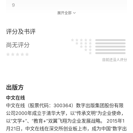
9
展开全部
10
评分及书评
11
尚无评分
12
目前还没人评分
13
14
出版方
15
中文在线
中文在线（股票代码：300364）数字出版集团股份有限
16
公司2000年成立于清华大学，以“传承文明”为企业使命，
以“文学+”、“教育+”双翼飞翔为企业发展战略。 2015年1
17
月21日，中文在线在深交所创业板上市，成为中国“数字出