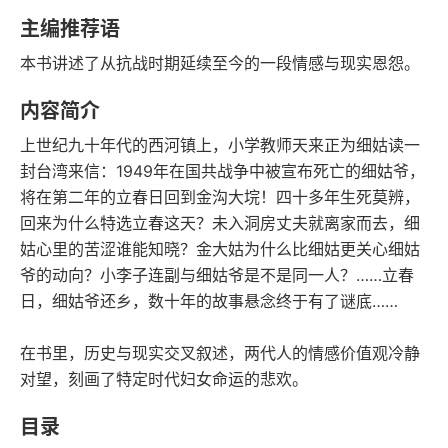
语音朗读
字数
主编推荐语
2014-01-01
本书讲述了从抗战时期延续至今的一段情感与现实恩怨。
发行日期
内容简介
上世纪九十年代的西河镇上，小学教师天来正为细姑读一
封台湾来信：1949年在国共战争中被宣布死亡的细姑爷，
将在第二年的立春日回到金沟大垸！四十多年生死莫辨，
回来为什么特选立春这天？未入洞房丈夫就离家而去，细
姑心里的苦涩谁能知晓？金大姑为什么比细姑更关心细姑
爷的动向？小李子连副与细姑爷是不是同一人？……立春
日，细姑爷还乡，数十年的故事悬念终于有了谜底……
在书里，历史与现实交叉叙述，两代人的情感价值观冷静
对望，刻画了特定时代妇女命运的悲欢。
目录