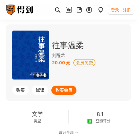
登录
注册
往事温柔
刘醒龙
20.00 元
电子书
购买
试读
购买会员
文学
8.1
类型
豆瓣评分
展开全部
可以朗读
180千字