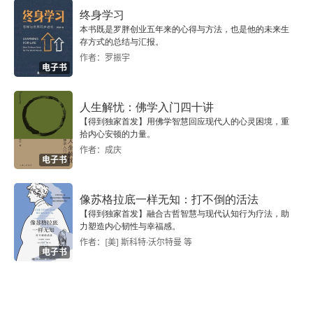
27
终身学习
本书既是罗胖创业五年来的心得与方法，也是他的未来生
28
存方式的总结与汇报。
作者：罗振宇
电子书
29
30
人生解忧：佛学入门四十讲
【得到独家首发】用佛学智慧回应现代人的心灵困境，重
拾内心安顿的力量。
31
作者：成庆
电子书
32
像苏格拉底一样无知：打不倒的活法
33
【得到独家首发】融合古哲智慧与现代认知行为疗法，助
力塑造内心韧性与幸福感。
34
作者：[美] 斯科特·沃尔特曼 等
电子书
后记： 我是爷爷的长孙