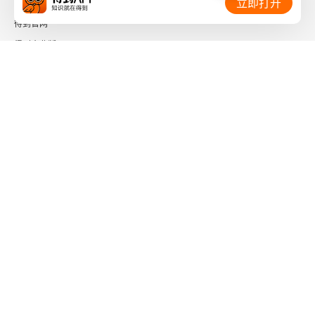
立即打开
得到官网
得到企业版
时间的朋友
了解更多：
下载「得到App」
关注微信公众号
社会信用代码 91110108662186561M
出版物经营许可证 新出发京零字第海200073号
广播电视节目制作经营许可证 （京）字第01204号
增值电信业务经营许可证 京ICP证090644号