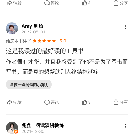
转发
评论
4
分享
工具：习惯清单
决策瘫痪
Amy_利均
2022-05-01
工具：今日待办事项
给这本书评了
5.0
工具：所有待办事项
这是我读过的最好读的工具书
作者很有才华，并且我感受到了他不是为了写书而
大众的舒适区：罪恶的温床
写书，而是真的想帮助别人终结拖延症
工具：英雄主义
# 做一点阅读的小努力
本章回顾：纪律
转发
评论
3
分享
第3章 结果 如何找到并留住幸福感
消极情绪从何而来
兆鑫 | 阅读演讲教练
2021-12-30