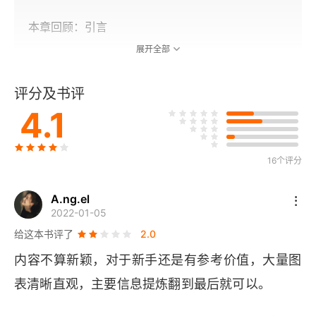
本章回顾：引言
展开全部
第1章 动机 如何获得动力并持续推进
评分及书评
外在动机：胡萝卜加大棒
4.1
基于目标的内在动机：不会持久的幸福感
16个评分
基于过程的内在动机：当下幸福
工具：个人愿景
A.ng.el
2022-01-05
本章回顾：动机
给这本书评了
2.0
内容不算新颖，对于新手还是有参考价值，大量图
第2章 纪律 怎样给自己下命令并使自己服从
表清晰直观，主要信息提炼翻到最后就可以。
当理智说“是”但情绪说“不”的时候