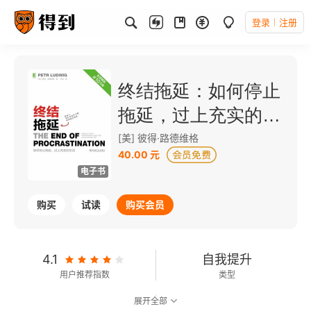
登录
注册
终结拖延：如何停止
拖延，过上充实的生
活
[美] 彼得·路德维格
40.00 元
电子书
购买
试读
购买会员
4.1
自我提升
用户推荐指数
类型
展开全部
7.8
可以朗读