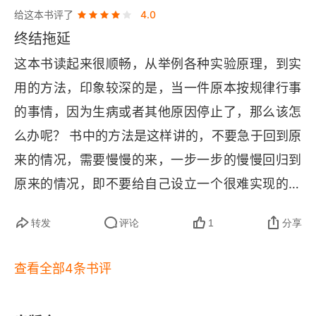
工具：内置开关
给这本书评了
4.0
终结拖延
工具：心流表
这本书读起来很顺畅，从举例各种实验原理，到实
工具：仓鼠-重启
用的方法，印象较深的是，当一件原本按规律行事
个人成长与个人衰退
的事情，因为生病或者其他原因停止了，那么该怎
么办呢？ 书中的方法是这样讲的，不要急于回到原
本章回顾：结果
来的情况，需要慢慢的来，一步一步的慢慢回归到
第4章 客观理智 如何看待我们的缺陷
原来的情况，即不要给自己设立一个很难实现的目
标，要把目标拆散，慢慢的提升，而达到想要实现
邓宁-克鲁格效应和不知道自己无能
转发
评论
1
分享
的那个目标， 进而解决拖延的问题。
本章回顾：客观理智
查看全部4条书评
结语 造就长期改变的关键
工具：和自己会谈