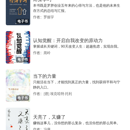
本书既是罗胖创业五年来的心得与方法，也是他的未来生
三、现代教育的特点
存方式的总结与汇报。
作者：罗振宇
电子书
第三节 当代教育发展趋势
一、我国教育发展与改革趋势
认知觉醒：开启自我改变的原动力
掌握成长关键词，90天改变人生：超越焦虑，实现自我。
二、世界主要发达国家教育发展与改革趋势
作者：周岭
电子书
第二章 什么是教育
当下的力量
第一节 教育的概念
只能活在当下，才能找到真正的力量，找到获得平和与宁
静的入口。
一、中西教育的词源分析
作者：[德] 埃克哈特·托利
电子书
二、教育的本质：培养人
天亮了，又赚了
三、教育的现代意义与社会内涵
赚钱这事儿，没你想的那么复杂，也没你想的那么简单。
作者：冯唐