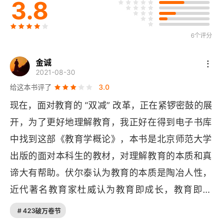
3.8
（五）教育经验与教育规律
6个评分
（六）教育思想与教育理论
（七）教育流派和教育思潮
金诚
2021-08-30
（八）教育方针与教育政策
给这本书评了
3.0
现在，面对教育的 “双减” 改革，正在紧锣密鼓的展
二、教育学的基本问题
开，为了更好地理解教育，我正好在得到电子书库
（一）教育学的研究对象问题
中找到这部《教育学概论》，本书是北京师范大学
出版的面对本科生的教材，对理解教育的本质和真
（二）教育研究的方法论问题
谛大有帮助。伏尔泰认为教育的本质是陶冶人性，
（三）教育学的科学性问题
近代著名教育家杜威认为教育即成长，教育即生
（四）教育学的本土化问题
活。而马克思主义的教育观认为教育促进人的全面
# 423破万卷节