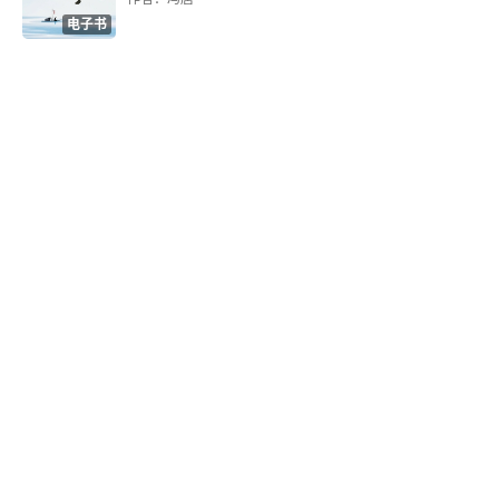
第二节 教育的基本要素
电子书
一、教育者
二、受教育者
三、教育内容
四、教育手段
第三节 教育的形态
一、正规教育与非正规教育
二、实体教育与虚拟教育
三、社会教育、家庭教育与学校教育