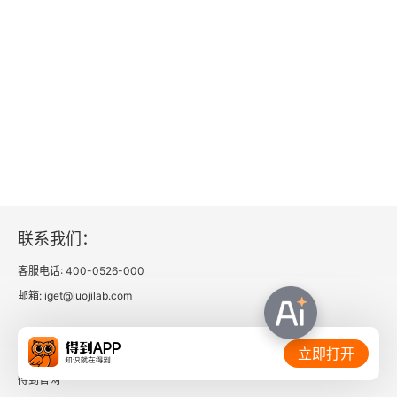
第三章 教育与社会发展
第一节 影响教育的社会因素
一、当代社会构成要素
二、影响教育的主要社会因素
第二节 教育的社会功能
一、教育功能的基本结构
联系我们：
二、教育的社会功能
客服电话: 400-0526-000
邮箱: iget@luojilab.com
第三节 教育与可持续发展
一、可持续发展及可持续发展教育
相关链接：
立即打开
得到官网
二、可持续发展教育面临的挑战及教育如何实现可持