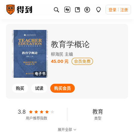
登录
注册
教育学概论
柳海民 主编
45.00 元
电子书
购买
试读
购买会员
3.8
教育
用户推荐指数
类型
展开全部
可以朗读
311千字