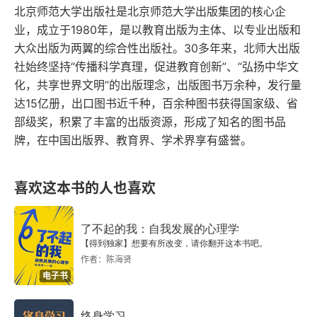
北京师范大学出版社是北京师范大学出版集团的核心企
（四）有助于发挥教育的整体影响，促进儿童全面发
业，成立于1980年，是以教育出版为主体、以专业出版和
展
大众出版为两翼的综合性出版社。30多年来，北师大出版
社始终坚持“传播科学真理，促进教育创新”、“弘扬中华文
第一章 教育的产生与发展
化，共享世界文明”的出版理念，出版图书万余种，发行量
第一节 教育的产生
达15亿册，出口图书近千种，百余种图书获得国家级、省
部级奖，积累了丰富的出版资源，形成了知名的图书品
一、生物起源论
牌，在中国出版界、教育界、学术界享有盛誉。
二、心理起源论
喜欢这本书的人也喜欢
三、劳动起源论
了不起的我：自我发展的心理学
第二节 教育的发展
【得到独家】想要有所改变，请你翻开这本书吧。
作者：陈海贤
一、原始教育的特点
电子书
二、古代教育的特点
终身学习