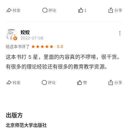
发展。现在，在社会主义教育方针的指引下，本书
（五）教育学的实践性问题
从教材、课程、施教者和受教者几个方面，对教育
转发
评论
1
分享
三、教育学的历史发展脉络
主体、教育目标、教育内容、教育手段、教育环
境、教育途径等方面对教育进行全面的分析。教育
（一）教育学的萌芽
姣姣
2022-07-08
要根据人的身心发展的规律性，即顺序性、阶段
（二）教育学的建立
给这本书评了
5.0
性、不均衡性和个体差异性来对受教育者因材施
这本书打 5 星，里面的内容真的不啰嗦，很干货。
（三）20世纪以来教育学的发展
教，不放弃每一个学生，把其教育成对社会主义合
有很多的理论经验还有很多的教育教学资源。
格的建设者。
四、学习教育学的意义
转发
评论
赞
分享
（一）促进教师专业发展，提高学校教育质量
（二）提高国家、教育主管部门和学校教育决策的科
学性
出版方
（三）促进教育改革健康可持续发展
北京师范大学出版社