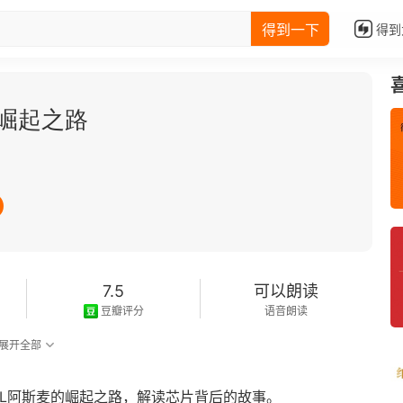
得到一下
得到
L崛起之路
7.5
可以朗读
豆瓣评分
语音朗读
展开全部
ML阿斯麦的崛起之路，解读芯片背后的故事。