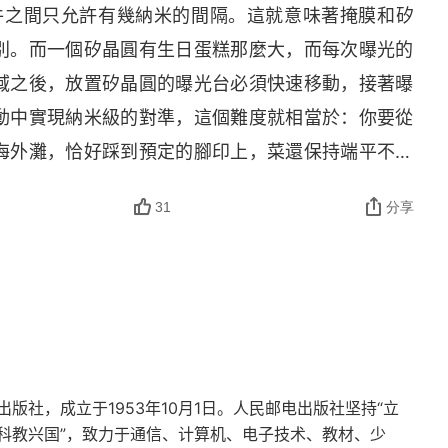
器件之間只允許有幾納米的間隔。這就意味著掩膜和矽
別。而一個矽晶圓有生日蛋糕那麼大，而每次曝光的
域之後，放置矽晶圓的曝光台必須快速移動，接著曝
動中實現納米級的對準，這個難度就相當於：你要從
海外灘，恰好踩到預定的腳印上，菜還保持端平不能
地球的 “水滴”，其實就是他們製造的一種表面絕對
31
分享
出這麼精細的東西，就是衡量一個宇宙文明高度的標
人類工業文明的極限。本書第一部份描述光刻機的技
，在這就不贅述，書中描述比較精彩。第三部分則是
。以及它之所以能成為行業老大，離不開兩個 “貴人” 
。台積電幫助阿斯麥 (
ASML
) 彎道超車，而英特爾
社，成立于1953年10月1日。人民邮电出版社坚持“立
科教兴国”，致力于通信、计算机、电子技术、教材、少