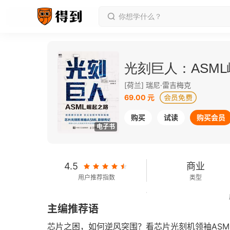
光刻巨人：ASM
[荷兰] 瑞尼·雷吉梅克
69.00 元
购买
试读
购买会员
电子书
4.5
商业
用户推荐指数
类型
346千字
2020-10-01
主编推荐语
字数
发行日期
芯片之困，如何逆风突围？看芯片光刻机领袖AS