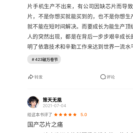
技术文档
片手机生产不出来，有公司因缺芯片而导
片，不是你想买就能买到的，也不是你想生
晶圆重复曝光光刻机
就不能在短时间解决。而要成长为能生产顶
美国风格
人的突然出现，都是在背后一步步艰辛成长
明了依靠技术和辛勤工作来达到世界一流水
03 垂死挣扎
人同样的努力，越来越多的顶尖科技公司由
# 423破万卷节
维姆·特罗斯特
让我们看到，再艰辛的路，只要一步步坚持
特罗斯特的信
之路，充满艰辛，但有可能。
转发
评论
GCA打出制胜牌
策天无凰
敲响政府的门
2021-07-04
给这本书评了
5.0
电动晶圆台
国产芯片之痛
拯救计划