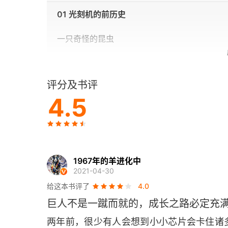
01 光刻机的前历史
一只奇怪的昆虫
飞利浦半导体和材料部
评分及书评
David Mann公司
4.5
爱德·鲍尔
小提琴制作师
1967年的羊进化中
02 合法的印钞机
2021-04-30
天生的工程师
给这本书评了
4.0
巨人不是一蹴而就的，成长之路必定充
旅行伙伴
两年前，很少有人会想到小小芯片会卡住诸