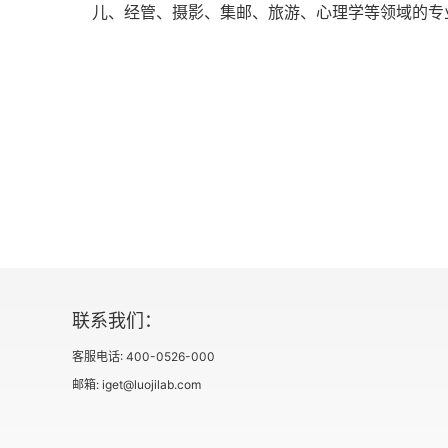
儿、经管、摄影、集邮、旅游、心理学等领域的专
商业计划
地标
回到Elcoma
维多利亚韦斯特旅馆
蚁冢
维多利亚酒店
美国市场
联系我们：
如果说它周五来，那它就不会来
客服电话: 400-0526-000
邮箱: iget@luojilab.com
快！快！快赶上了