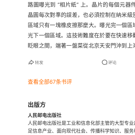
路圖曝光到 “相片紙” 上。晶片的每個元
交付期限
晶圓每次對準的誤差，也必須控制在納米級
一亿美元
區域只有一塊橡皮擦那麼大。曝光完一個區
光下一個區域。這技術難度在於要在快速移
从巴黎到奥伯科亨
眨眼之間，端著一盤菜從北京天安門沖到上
来自地狱的公司
灑。在科幻小說《三體》裡，三體人用來攻擊
转发
评论
光滑的物體。按小說裡的定義，能不能製造
日本人
誌。而製造一台極紫外光刻機，就是在挑戰
查看全部67条书评
最初的蓝图
術成分；第二部分則是敘述這家公司的歷程
卡通演示
敘述阿斯麥 (
ASML
) 是怎麼打敗尼康和佳能
出版方
的支持。一個是台積電，一個是英特爾的故事
第一条招聘广告
人民邮电出版社
則幫助阿斯麥 (
ASML
) 一騎絕塵。
人民邮电出版社是工业和信息化部主管的大型专业出版
06 截止期限
足信息产业、面向现代社会、传播科学知识、服务