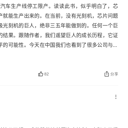
致汽车生产线停工限产。读读此书，似乎明白了，芯
产就能生产出来的。在当前，没有光刻机，芯片问题
级光刻机的巨人，绝非三五年能做到的。任何一个巨
的结果。跟随作者，我们遥望巨人的成长历程，它证
平的可能性。今天在中国我们也看到了很多公司与巨
此诞生。这两天，我国空间站核心舱的发射成功，更
下去，不松懈，唯坚韧，就有到达高峰的时候。巨人
82
分享