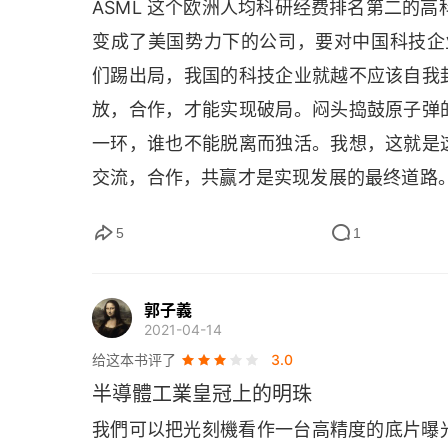
ASML 
这个欧洲人均科研经费排名第二的高科
变成了美国势力下的公司，要对中国科技企业
金砖做的茅房
们踢出局，我国的科技企业就越不应该自我
04 达成协议
放，合作，才能实现破局。闷头捣鼓原子弹
一环，谁也不能脱离而独活。我想，这就是
阿瑟·德尔·普拉多
交流，合作，共赢才是实现发展的最终道路
五十对五十
5
1
可怕的协议
05 杠杆剥离
郭子義 ⠀
2021-04-14
贾特·斯密特
给这本书评了
3.0
欺骗
半導體工業皇冠上的明珠
我們可以把光刻機看作一台高精度的底片曝光
重聚