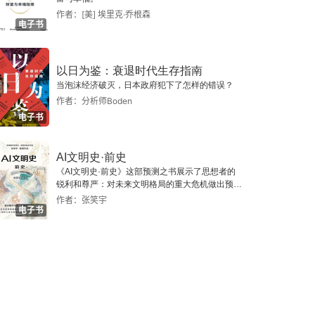
作者：[美] 埃里克·乔根森
电子书
以日为鉴：衰退时代生存指南
当泡沫经济破灭，日本政府犯下了怎样的错误？
作者：分析师Boden
电子书
AI文明史·前史
《AI文明史·前史》这部预测之书展示了思想者的
锐利和尊严：对未来文明格局的重大危机做出预
警，提示人类做出智慧的选择。
作者：张笑宇
电子书