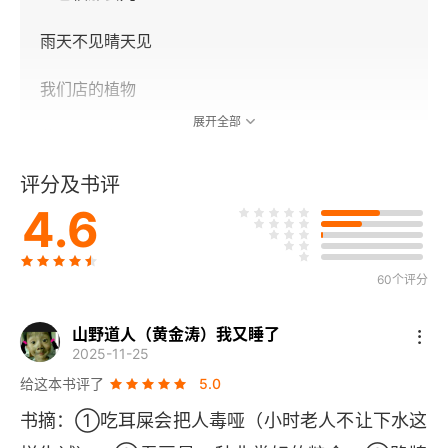
雨天不见晴天见
我们店的植物
展开全部
燕子窝，春天到夏天
评分及书评
两个阿杰
4.6
为什么我店厕所变成了公厕
终于又有男人约我了
60个评分
秘密的书
山野道人（黄金涛）我又睡了
2025-11-25
小姑娘
给这本书评了
5.0
书摘：①吃耳屎会把人毒哑（小时老人不让下水这
今天的几位客人