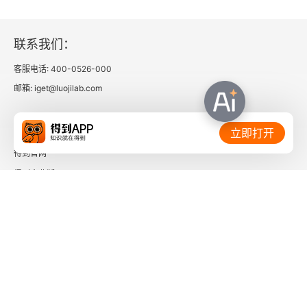
盒饭
联系我们：
Part 4 世界尽头的风景
客服电话: 400-0526-000
一生里的某一刻
邮箱: iget@luojilab.com
房间
相关链接：
立即打开
也说说旅行
得到官网
得到企业版
随和谦卑教
时间的朋友
终于开发了正能量大招
了解更多：
不再联系
叫魂