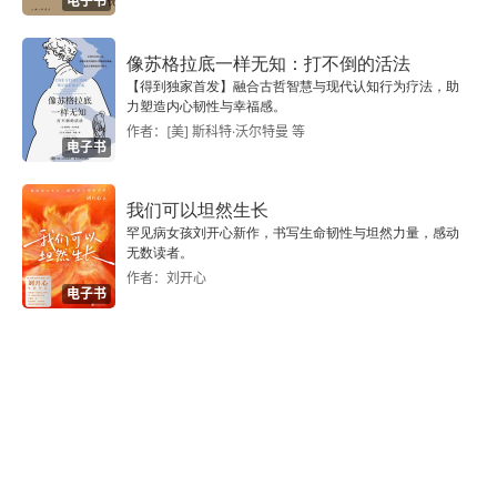
电子书
我始终还是不信人生艰难
FM
。感觉是内容，而自己是选择收听哪个频道的
主人。3. 真正的幸福并非一段延续的状态，而是若
最喜欢脆皮
像苏格拉底一样无知：打不倒的活法
【得到独家首发】融合古哲智慧与现代认知行为疗法，助
干闪亮而轻盈的瞬间。它灿烂，宁静，出其不意，
力塑造内心韧性与幸福感。
多比不爱吃东西
作者：[美] 斯科特·沃尔特曼 等
无法复制并且转瞬即逝。幸福就是那么几个瞬间，
电子书
这完全是个误会
又闪又安静，抓不住也留不下。加班到深夜回家，
我们可以坦然生长
家人给留了一盏灯和一句饭在锅里。那个推开家门
梦境仓库
罕见病女孩刘开心新作，书写生命韧性与坦然力量，感动
感到被等待的瞬间，就是幸福。它不会持续整晚，
无数读者。
Part 3 我和她
作者：刘开心
但那个瞬间的光足以照亮疲惫。某个午后，阳光正
电子书
好，偶然听到一首老歌，过去的某个美好回忆猛然
妈妈
浮现心头，停下手里的事，静静地出神了几秒钟。
爸爸
那个瞬间，就是幸福。幸福不是持续燃烧的长明
哥哥和我
灯，而是夜空中偶然绽放的烟花。无法预测它何时
出现，也无法让它定格在空中。它的美，恰恰在于
在杯盖里喝茶