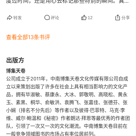
度过时间，还是用心去标记那些特别的瞬间。真正
的自由与幸福，并非一个永恒的完美状态，而存在
三
转发
评论
12
分享
于一个个主动感知和创造的瞬间里。无论是好好吃
四
一块苹果、享受一根烟，还是从他人眼中看到加倍
查看全部13条书评
的悲喜，这些瞬间的联结与体味，构成了对抗生活
五
飘渺与沉重的具体方式。1. 个人也有机会可以自己
我也很想你
出版方
选择向下，或向上。人即便在命运与家庭中仍有选
博集天卷
有一些偶然的瞬间
择的可能。人这辈子，往上走还是往下走，其实可
公司成立于2011年，中南博集天卷文化传媒有限公司自成
以自己选。接到一个超出能力的新项目，可以选择
一
立以来策划出版了许多在社会上具有相当影响力的文化产
向上，咬牙学习、请教同事、熬夜攻克（虽然痛
品，拥有毕淑敏、蔡康永、大冰、郭敬明、高晓松、黄永
二
玉、素黑、桐华、俞敏洪、袁腾飞、张嘉佳、张德芬、张
苦，但在进步）；也可以选择向下，找借口推掉，
小娴（排名不分先后）等作者以及彼得·巴菲特、马克·李
或敷衍了事（虽然轻松，但会停滞甚至退步）。人
三
维、威尔·鲍温和《秘密》作者朗达·拜恩等最优秀的作者团
生就像一条有缓坡的山路。向上走是主动背起行
队，引领了一次又一次的文化潮流。中南博集天卷目前在
四
一般竞争领域图书的市场占有率位居前列。
囊，迎着阻力攀登，去看更广阔的风景；向下走是