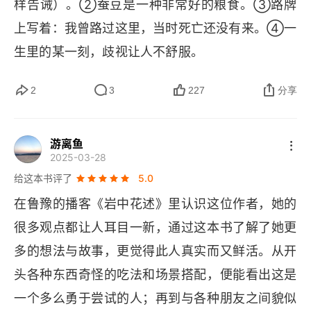
样告诫）。②蚕豆是一种非常好的粮食。③路牌
情侣们
上写着：我曾路过这里，当时死亡还没有来。④一
时光
生里的某一刻，歧视让人不舒服。
作为一个废物我是怎样跑步的
2
3
227
分享
非常容易被洗脑的人
游离鱼
刷漆根本就不浪漫
2025-03-28
给这本书评了
5.0
文学创作的瓶颈期
在鲁豫的播客《岩中花述》里认识这位作者，她的
四年级
很多观点都让人耳目一新，通过这本书了解了她更
多的想法与故事，更觉得此人真实而又鲜活。从开
体育渣的亚军
头各种东西奇怪的吃法和场景搭配，便能看出这是
Part 2 梦境仓库
一个多么勇于尝试的人；再到与各种朋友之间貌似