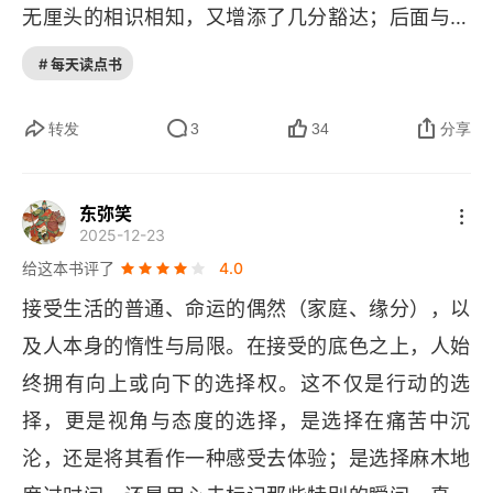
我的朋友Mona
无厘头的相识相知，又增添了几分豁达；后面与抑
郁症对抗再重新让生活步入正轨，平静之中饱含睿
不爱学习没关系
# 每天读点书
智。最近又开始关注了她的播客，也算是继本书之
kYra曾教我一些重要的事情
后的番外篇，期待她更多的分享与创作。
转发
3
34
分享
爱玩的蔡小乐
东弥笑
作家阿紫
2025-12-23
给这本书评了
4.0
海星大麻烦
接受生活的普通、命运的偶然（家庭、缘分），以
野小蛮
及人本身的惰性与局限。在接受的底色之上，人始
爱耍帅的少年都有好人生
终拥有向上或向下的选择权。这不仅是行动的选
择，更是视角与态度的选择，是选择在痛苦中沉
一
沦，还是将其看作一种感受去体验；是选择麻木地
二