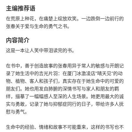
豆瓣评分
语音朗读
主编推荐语
180千字
2020-11-01
在荒原上种花，在痛楚上绽放欢笑。一边跌倒一边前行的
字数
发行日期
张春关于爱与生命的勇气之书。
内容简介
这是一本让人笑中带泪读完的书。
在书中，善于创造故事的张春用异于常人的敏感与开朗记
录了她生活中的吉光片羽：在厦门冰激凌店“晴天见”的动
物、植物、客人和孩子们，真实存在于她生命中的可爱的
朋友们。她也用发自肺腑的深情书写与家人和朋友的羁
绊，描摹了一幅幅感人至深的人生场景。她更用最大的诚
实与勇敢，记录了她与抑郁症同行的日子，带给许多人抚
慰与勇气。
生命中的经验、情绪和故事不可能重来，这样的书写也不