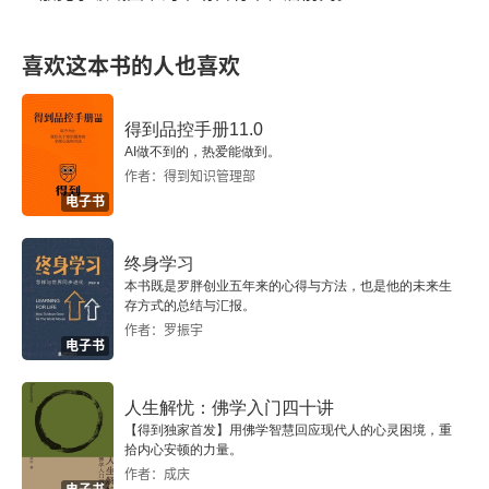
五
顺着坡道轻松滑下，回到熟悉但可能沉闷的谷底。
喜欢这本书的人也喜欢
关键不在于现在站在哪，而在于面朝哪边，以及脚
六
迈向哪里。2. 当生命被看作用来享受的，苦乐皆可
得到品控手册11.0
七
成为感受的一部分。领悟到了这一点，就会发现痛
AI做不到的，热爱能做到。
作者：得到知识管理部
苦和快乐没有本质区别。人一旦想开了，痛苦和快
八
电子书
乐，说到底都只是一种感觉。饿的时候吃到一口毛
时间之外的人
肚，是极致的快乐；但当已经吃撑了，朋友又给夹
终身学习
本书既是罗胖创业五年来的心得与方法，也是他的未来生
小城市
了一大块，这就可能变成一种痛苦。同一个东西
存方式的总结与汇报。
（毛肚），带来的感受完全取决于当下的状态和认
作者：罗振宇
酒仙桥的“兰州拉面”
电子书
知。心就像一个收音机，痛苦和快乐就像是不同的
爱聊天的司机
频道。事件是外界的电波。想开了就是自己调台的
人生解忧：佛学入门四十讲
【得到独家首发】用佛学智慧回应现代人的心灵困境，重
能力。无法控制所有电波，但可以学会不总是停留
娜娜小姑娘
拾内心安顿的力量。
作者：成庆
在痛苦 
FM
，而是有意识地调到平静 
AM 