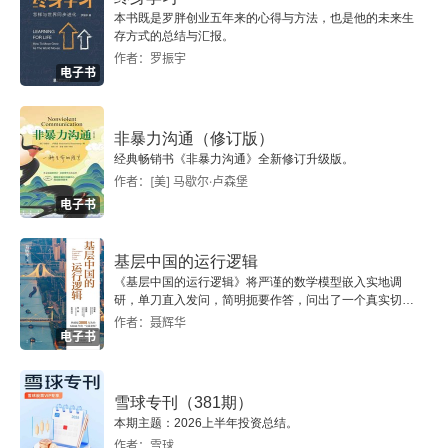
1949）
本书既是罗胖创业五年来的心得与方法，也是他的未来生
存方式的总结与汇报。
Contents
作者：罗振宇
电子书
非暴力沟通（修订版）
经典畅销书《非暴力沟通》全新修订升级版。
作者：[美] 马歇尔·卢森堡
电子书
基层中国的运行逻辑
《基层中国的运行逻辑》将严谨的数学模型嵌入实地调
研，单刀直入发问，简明扼要作答，问出了一个真实切近
的基层中国。
作者：聂辉华
电子书
雪球专刊（381期）
本期主题：2026上半年投资总结。
作者：雪球