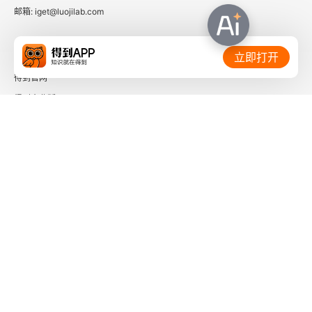
邮箱: iget@luojilab.com
相关链接：
立即打开
得到官网
得到企业版
时间的朋友
了解更多：
下载「得到App」
关注微信公众号
社会信用代码 91110108662186561M