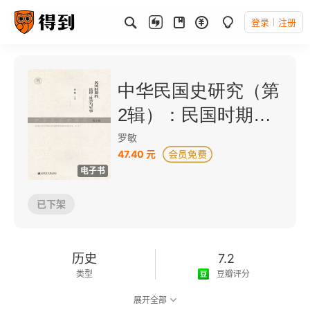
登录
注册
中华民国史研究（第
2辑）：民国时期的
法律、社会与军事
罗敏
47.40 元
电子书
已下架
历史
7.2
类型
豆瓣评分
展开全部
可以朗读
195千字