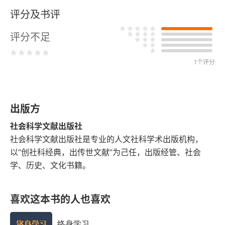
社会
评分及书评
九江事件：商团事变前后珠三角地区的军队与地方社
评分不足
会
1个评分
鸡脚神抑或保护者？四川乡村的征兵、共同体与冲突
（1937～1945）
军事
出版方
社会科学文献出版社
国防音乐：抗战时期的军事音乐创作
社会科学文献出版社是专业的人文社科学术出版机构，
以“创社科经典，出传世文献”为己任，出版经管、社会
培育抗战儿童：中国性别与童军运动的楷模（1919
学、历史、文化书籍。
～1937）
国民党左派与国民党军队政治工作（1924～1928）
喜欢这本书的人也喜欢
有所为有所不为：中共军队的制胜之道（1945～
终身学习