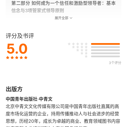
第二部分 如何成为一个信任和激励型领导者：基本
信念与3项管家式领导原则
展开全部
第四章 信任和激励型领导者的基本信念
评分及书评
第五章 管家式领导第1原则：以身作则，或“你是谁”
5.0
第六章 管家式领导第2原则：给予信任，或“你如何
领导”
3个评分
第七章 管家式领导第3原则：激励他人，或“与‘为什
么’关联”
出版方
第八章 管家式领导协议
中国青年出版社·中青文
北京中青文文化传媒有限公司是中国青年出版社直属的高
第九章 信任和激励不应该是什么样的
度市场化运营的企业，持用传播推动人与社会进步的经营
第三部分 克服成为信任和激励型领导者的5大障碍
思想，历经20年，成长为卓越的商业、教育领域图书内容