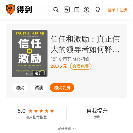
登录
注册
信任和激励：真正伟
大的领导者如何释放
他人的潜力
[美] 史蒂芬·M·R·柯维
28.75 元
电子书
购买
试读
购买会员
5.0
自我提升
用户推荐指数
类型
展开全部
6.8
可以朗读