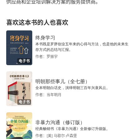
供应商和企业培训解决方案的服务提供商。
第十章 障碍1：“它在这里行不通”
喜欢这本书的人也喜欢
第十一章 障碍2：恐惧
第十二章 障碍3：“我不知道如何放权”
终身学习
本书既是罗胖创业五年来的心得与方法，也是他的未来生
存方式的总结与汇报。
第十三章 障碍4：“我才是房间里最聪明的人”
作者：罗振宇
电子书
第十四章 障碍5：“这就是我”
明朝那些事儿（全七册）
第四部分 在新世界中领导的新方式
全本明朝白话史，演绎明朝三百年兴衰风云。
作者：当年明月
第十五章 不同场景下的信任和激励：养育子女、教
电子书
书育人、培训和引导……以及更多领域
结语
非暴力沟通（修订版）
经典畅销书《非暴力沟通》全新修订升级版。
致谢
作者：[美] 马歇尔·卢森堡