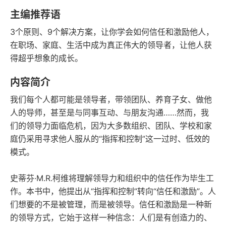
豆瓣评分
语音朗读
主编推荐语
197千字
2023-04-01
3个原则、9个解决方案，让你学会如何信任和激励他人，
字数
发行日期
在职场、家庭、生活中成为真正伟大的领导者，让他人获
得超乎想象的成长。
内容简介
我们每个人都可能是领导者，带领团队、养育子女、做他
人的导师，甚至是与同事互动、与朋友沟通……然而，我
们的领导力面临危机，因为大多数组织、团队、学校和家
庭仍采用寻求他人服从的“指挥和控制”这一过时、低效的
模式。
史蒂芬·M.R.柯维将理解领导力和组织中的信任作为毕生工
作。本书中，他提出从“指挥和控制”转向“信任和激励”。人
们想要的不是被管理，而是被领导。信任和激励是一种新
的领导方式，它始于这样一种信念：人们是有创造力的、