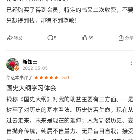
第十七章 北方政權之新生命北朝
已经购买了得到会员，特定的书又二次收费，不要
只想得到钱，却得不到尊敬！
第十八章 變相的封建勢力魏晉南北朝之門第
第十九章 變相的封建勢力下之社會形態（上）在西
转发
5
39
分享
晉及南朝
第二十章 變相的封建勢力下之社會形態（下）在五
新知士
胡及北朝
2022-05-05
给这本书评了
5.0
第二十一章 宗教思想之瀰漫上古至南北朝之宗教思
国史大纲学习体会
想
钱穆《国史大纲》对我的助益主要有三方面。一是
第五編 隋唐五代部
树牢了对历史的基本看法。历史仿若生命，现在从
过去走来，未来是现在的延伸；人为割裂历史、妄
第二十二章 統一盛運之再臨隋室興亡及唐初
自抛弃传统，纯属不自量力、无异盲目自戕；接受
第二十三章 新的統一盛運下之政治機構盛唐之政府