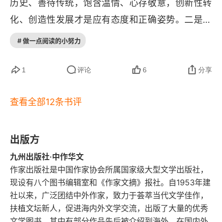
历史、善待传统，饱含温情、心存敬意，创新性转
組織
化、创造性发展才是应有态度和正确姿势。二是理
第二十四章 新的統一盛運下之社會情態盛唐之進士
清了中国历史的发展脉络。仅靠时间线索、事件节
# 做一点阅读的小努力
府兵與農民
点、人物代表等来理解历史难免碎片化、机械化，
第二十五章 盛運中之衰象（上）唐代租稅制度與兵
中国历史在钱穆的眼中笔下是一条生命之河，文化
1
评论
6
分享
役制度之廢弛
兴衰、制度流转、朝代更迭等等俱有内在机理和底
查看全部12条书评
第二十六章 盛運中之衰象（下）唐代政府官吏與士
层逻辑，一部历史就是一套逻辑。三是优化了写
人之腐化
作、研究的方式与习惯。全书不仅内容精彩，形式
更是难得。行文简洁明了，条理清晰，不讲废话，
出版方
第二十七章 新的統一盛運下之對外姿態唐初武功及
中葉以後之外患
读来毫不费劲。研究视野广阔又能抓住重点，系统
九州出版社·中作华文
作家出版社是中国作家协会所属国家级大型文学出版社，
性和深刻度结合的相得益彰。
第二十八章 大時代之沒落唐中葉以後政治社會之各
现设有八个图书编辑室和《作家文摘》报社。自1953年建
方面
社以来，广泛团结中外作家，致力于荟萃当代文学佳作，
扶植文坛新人，促进海内外文学交流，出版了大量的优秀
第二十九章 大時代之沒落（續）
文学图书，其中有部分作品先后被介绍到海外，在国内外