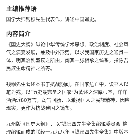
语音朗读
字数
主编推荐语
2011-07-01
国学大师钱穆先生代表作，讲述中国通史。
发行日期
内容简介
《国史大纲》纵论中华传统学术思想、政治制度、社会风
气之演变发展，兼及中外形势，以求我国家历史之通贯一
体，明其治乱盛衰之所由，阐其一脉相承之统系，指陈吾
民族生命精神之所寄。
钱穆先生著述本书于抗战期间，在国家危亡中，读书人以
笔为戎，以“历史最完备之国家”为著述之深厚根基，洋洋
洒洒近80万言，荡气回肠，以激扬国人之民族精神，因应
现实，更作为抗战建国之镜鉴。
九州版《国史大纲》，以“钱宾四先生全集编辑委员会”整
理编辑而成的联经一九九八年《钱宾四先生全集》中版本