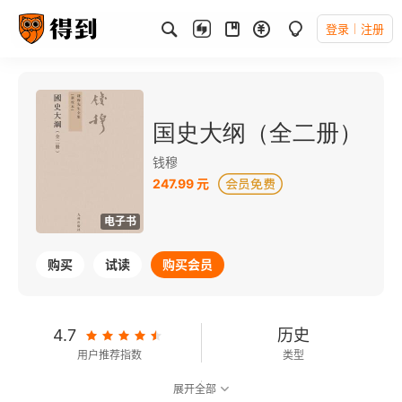
登录
注册
国史大纲（全二册）
钱穆
247.99 元
电子书
购买
试读
购买会员
4.7
历史
用户推荐指数
类型
展开全部
可以朗读
413千字