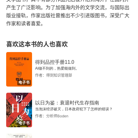
产生了广泛影响。为了加强海内外的文学交流，与国际出
第三十章 黑暗時代之大動搖黃巢之亂以及五代十國
版业接轨，作家出版社曾推出不少引进版图书，深受广大
作家和读者喜爱。
第六編 兩宋之部
第三十一章 貧弱的新中央北宋初期
喜欢这本书的人也喜欢
第三十二章 士大夫的自覺與政治革新運動慶曆熙寧
之變法
得到品控手册11.0
AI做不到的，热爱能做到。
作者：得到知识管理部
第三十三章 新舊黨爭與南北人才元祐以下
电子书
第三十四章 南北再分裂宋遼金之和戰
以日为鉴：衰退时代生存指南
第七編 元明之部
当泡沫经济破灭，日本政府犯下了怎样的错误？
作者：分析师Boden
第三十五章 暴風雨之來臨蒙古入主
电子书
第三十六章 傳統政治復興下之君主獨裁（上）明代