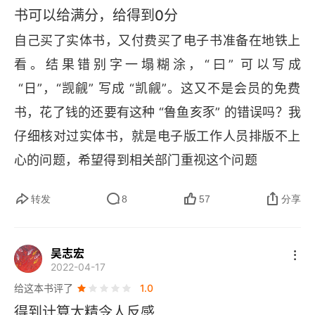
书可以给满分，给得到0分
第九章 統一政府之墮落東漢興亡
自己买了实体书，又付费买了电子书准备在地铁上
第十章 士族之新地位東漢門第之興起
看。结果错别字一塌糊涂，“曰” 可以写成
 “日”，“觊觎” 写成 “凯觎”。这又不是会员的免费
第十一章 統一政府之對外秦漢國力與對外形勢
书，花了钱的还要有这种 “鲁鱼亥豕” 的错误吗？我
第四編 魏晉南北朝之部
仔细核对过实体书，就是电子版工作人员排版不上
第十二章 長期分裂之開始三國時代
心的问题，希望得到相关部门重视这个问题
第十三章 統一政府之迴光返照西晉興亡
转发
8
57
分享
第十四章 長江流域之新園地東晉南渡
吴志宏
第十五章 北方之長期紛亂五胡十六國
2022-04-17
给这本书评了
1.0
第十六章 南方王朝之消沉南朝宋齊梁陳
得到计算太精令人反感