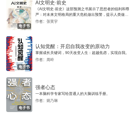
AI文明史·前史
興亡
《AI文明史·前史》这部预测之书展示了思想者的锐利和尊
严：对未来文明格局的重大危机做出预警，提示人类做出
第三十七章 傳統政治復興下之君主獨裁（下）
智慧的选择。
作者：张笑宇
电子书
第三十八章 南北經濟文化之轉移（上）自唐至明之
社會
认知觉醒：开启自我改变的原动力
掌握成长关键词，90天改变人生：超越焦虑，实现自我。
第三十九章 南北經濟文化之轉移（中）
作者：周岭
电子书
第四十章 南北經濟文化之轉移（下）
强者心态
第四十一章 社會自由講學之再興起宋元明三代之學
一本脑科学专家写给普通人的大脑训练手册。
術
作者：姚乃琳
电子书
第八編 清代之部
第四十二章 狹義的部族政權之再建（上）清代入主