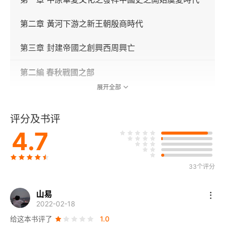
第二章 黃河下游之新王朝殷商時代
第三章 封建帝國之創興西周興亡
第二編 春秋戰國之部
展开全部
第四章 霸政時期春秋始末
评分及书评
第五章 軍國鬪爭之新局面戰國始末
4.7
第六章 民間自由學術之興起先秦諸子
33个评分
第三編 秦漢之部
第七章 大一統政府之創建秦代興亡及漢室初起
山易
2022-02-18
第八章 統一政府文治之演進由漢武帝至王莽
给这本书评了
1.0