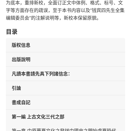
为底本，重排新校，全面订正文中体例、格式、标号、文
字等方面存在的疏误，至于本书内容以及“钱宾四先生全集
编辑委员会”的注解说明等，新校本保留原貌。
目录
版权信息
出版說明
凡讀本書請先具下列諸信念：
引論
書成自記
第一編 上古文化三代之部
第一章 中原華夏文化之發祥中國史之開始虞夏時代