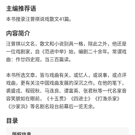
豆瓣评分
语音朗读
主编推荐语
105千字
2018-06-01
本书搜录汪曾祺说戏散文41篇。
字数
发行日期
内容简介
汪曾祺以文名，散文和小说别具一格，除此之外，他还是
一位戏剧家，自《范进中举》始，编剧二十余年。常谓戏
曲：作廿四史观，当三百篇读。
本书所选文章，皆与戏曲有关，或忆人，或说事，或点评
戏曲，更有关注中国戏曲发展的深沉之作。在他的笔下，
裘盛戎、程砚秋、马连良、谭富英、张君秋等一代名家音
容笑貌如在眼前，《十五贯》《四进士》《打渔杀家》
《沙家浜》等名剧名段台前幕后一览无余。
目录
版权信息