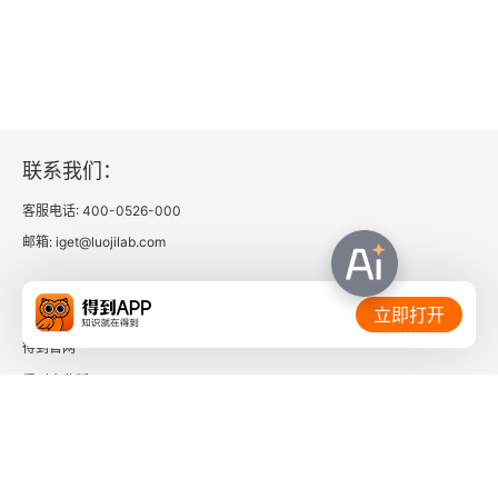
你！小心去见。” 宋士杰好像才醒悟过来：“呵呵！
传我？” 这么一句话有什么听不明白的呢？宋士杰
为什么这样心不在焉、反应迟钝呢？不是的，他是
在想主意。《三公堂》宋士杰没有什么戏，毛朋很
有戏，宋士杰相形见绌，他在八府巡按面前好像变
联系我们：
得老实了。要把这场戏往上挺一下，要想点办法。
客服电话: 400-0526-000
这办法不太好想。周信芳和马连良的演出，基本上
邮箱: iget@luojilab.com
用的是一个底本，但是取舍之间，颇有不同。现在
相关链接：
立即打开
周先生、马先生都已作古，是不是能把南北两个本
得到官网
子参合起来，斟酌长短，定成一个更完善的本子，
得到企业版
供青年演员演出？③王昭君与孙美人翻开历代的宫
时间的朋友
词，在那些珠光宝气的词句的后面，分明有一个血
写的大字：怨。后宫，是一座黄金铸成的牢狱。宫
了解更多：