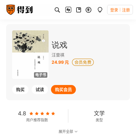
登录
注册
说戏
汪曾祺
24.99 元
电子书
购买
试读
购买会员
4.8
文学
用户推荐指数
类型
展开全部
7.7
可以朗读