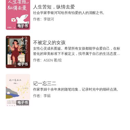
谭富英佚事
的运用得十分便捷的逻辑推理，已经是有目共睹。
人生苦短，纵情去爱
社会学家李银河写给所有怕爱的人的清醒之书。
这里只想谈谈演员朱国梁同志所创造的形象。我觉
京剧杞言
作者：李银河
电子书
得他在人物的身份上掌握得十分准确。过于执是一
浅处见才
个愚而自用的县官，但还不是一个渴血的酷吏，他
不被定义的女孩
跟以杀人作升官的本钱的大员 —— 比如《老残游
动人不在高声
女性心灵成长图鉴。希望所有女孩都能学会爱自己，在标
签化的审美标准下不被定义，找寻属于自己的生活态度与
记》里的王太尊，是有所不同的。同时把他的年龄
生活方式。
作者：ASEN 著/绘
小议新程派
电子书
的特点也表现得很突出。他并不是少年得意，使气
妄为，他很老大了；而他的老大跟他的无知和自满
记一忘三二
相结合，才更加可笑。②笔下处处有人 “避嫌” 即
作家李娟十余年来的随笔结集，记录时光中的细碎点滴。
表示引退闲居，不再过问衙门中事。当然，他是不
作者：李娟
电子书
甘寂寞的。他见多识广，名声在外，总是时常有人
来向他求教的。班头丁旦为了 “今有一桩事儿，不
得明白，不免到宋家伯伯那里领教领教”。为田伦向