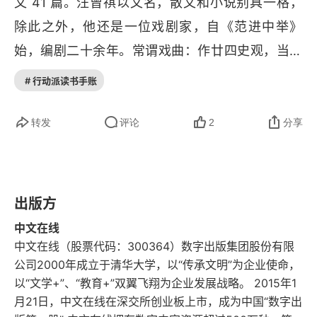
文 41 篇。汪曾祺以文名，散文和小说别具一格，
细节的真实
除此之外，他还是一位戏剧家，自《范进中举》
始，编剧二十余年。常谓戏曲：作廿四史观，当三
我是怎样和戏曲结缘的
百篇读。本书所选文章，皆与戏曲有关，或忆人，
# 行动派读书手账
用韵文想
或说事，或点评戏曲，更有关注中国戏曲发展的深
沉之作。在他的笔下，裘盛戎、程砚秋、马连良、
转发
评论
2
分享
苏三监狱
谭富英、张君秋等一代名家音容笑貌如在眼前，
建文帝的下落
《十五贯》《四进士》《打渔杀家》《沙家浜》等
名剧名段台前幕后一览无余。2、精彩内容：①且
杨慎在保山
出版方
说过于执过于执基本上是个新创造出来的人物。所
中文在线
戏台天地
以要创造过于执，是因为要使剧本的主题更鲜明。
中文在线（股票代码：300364）数字出版集团股份有限
公司2000年成立于清华大学，以“传承文明”为企业使命，
太监念京白
《十五贯》的整理者抓住了原作的精华部分，要突
以“文学+”、“教育+”双翼飞翔为企业发展战略。 2015年1
出地描写为民请命的况钟，因而把熊友蕙、侯三姑
《西方人看中国戏剧》读后
月21日，中文在线在深交所创业板上市，成为中国“数字出
的一条线索去掉，把所有不相干的人物和情节也都