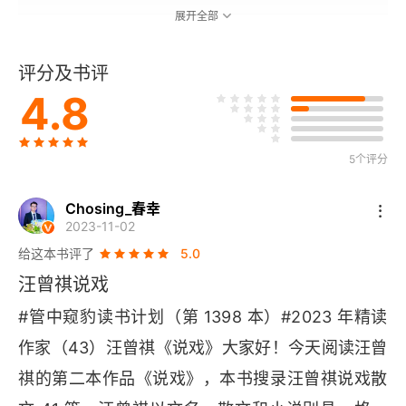
展开全部
京剧格律的解放
评分及书评
名优之死
4.8
两栖杂述
5个评分
听遛鸟人谈戏
Chosing_春幸
从赵荣琛拉胡琴说起
2023-11-02
给这本书评了
5.0
戏曲和小说杂谈
汪曾祺说戏
提高戏曲艺术质量
#管中窥豹读书计划（第 1398 本）#2023 年精读
作家（43）汪曾祺《说戏》大家好！今天阅读汪曾
流派要发展，要有新剧目
祺的第二本作品《说戏》，本书搜录汪曾祺说戏散
应该争取有思想的年轻一代