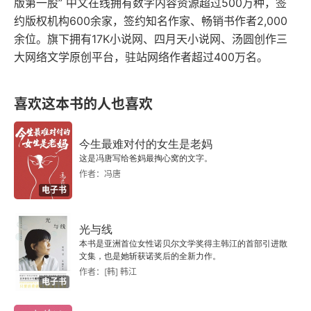
版第一股” 中文在线拥有数字内容资源超过500万种，签
关于“样板戏”
约版权机构600余家，签约知名作家、畅销书作者2,000
统统去掉，这是十分果断的作为。但这样一来，就
余位。旗下拥有17K小说网、四月天小说网、汤圆创作三
会使剧情不大连贯，而且单薄；不流畅，不丰满；
我的“解放”
大网络文学原创平台，驻站网络作者超过400万名。
必须加戏，要突出地描写况钟怎样 “担着心、捏着
中国戏曲和小说的血缘关系
汗” 地救人，就必须加重地描写他所处的环境，描
喜欢这本书的人也喜欢
写他的敌对势力。原作者对于过于执，对于当时官
艺术和人品
场的模棱的、妥协的态度。作者有心替他开脱。所
今生最难对付的女生是老妈
马·谭·张·裘·赵
这是冯唐写给爸妈最掏心窝的文字。
错断了两件命案，几乎枉役了四个无罪的人，得的
作者：冯唐
惩处却仅仅是罚俸半年，这成什么话呢！当然，从
关于《沙家浜》
电子书
个别地方看来，作者对于过于执，还是不无微词
读剧小札
光与线
的，但是，显然并不是深恶而痛绝之。从这里我们
本书是亚洲首位女性诺贝尔文学奖得主韩江的首部引进散
川剧
可以看出，原作者在世界观和创作方法上的弱点。
文集，也是她斩获诺奖后的全新力作。
作者：[韩] 韩江
过于执的自负、自满，只管自己博得一个 “英明果
电子书
《中国京剧》序
断” 的能名，不管百姓死活；他的主观、武断，他