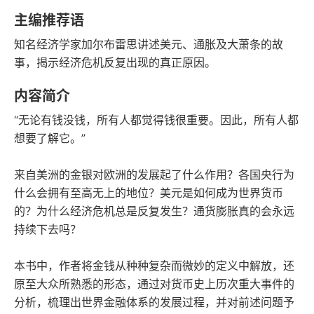
豆瓣评分
语音朗读
主编推荐语
199千字
2023-05-01
知名经济学家加尔布雷思讲述美元、通胀及大萧条的故
字数
发行日期
事，揭示经济危机反复出现的真正原因。
内容简介
“无论有钱没钱，所有人都觉得钱很重要。因此，所有人都
想要了解它。”
来自美洲的金银对欧洲的发展起了什么作用？各国央行为
什么会拥有至高无上的地位？美元是如何成为世界货币
的？为什么经济危机总是反复发生？通货膨胀真的会永远
持续下去吗？
本书中，作者将金钱从种种复杂而微妙的定义中解放，还
原至大众所熟悉的形态，通过对货币史上历次重大事件的
分析，梳理出世界金融体系的发展过程，并对前述问题予