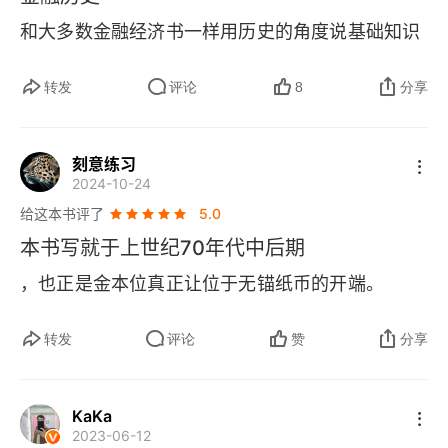
第十六章 凯恩斯登场
和大多数金融经济书一样用历史的角度说基础知识
第十七章 战争和下一个教训
转发
评论
8
分享
第十八章 好年景的筹备期
第十九章 全盛时期的新经济学
刻意练习
2024-10-24
第二十章 去向何方
给这本书评了
5.0
本书写就于上世纪70年代中后期
后记
，也正是金本位真正让位于无锚纸币的开端。
致谢
转发
评论
赞
分享
KaKa
2023-06-12