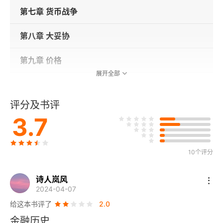
第七章 货币战争
第八章 大妥协
第九章 价格
展开全部
第十章 无懈可击的美联储
评分及书评
第十一章 崩塌
3.7
第十二章 终极通货膨胀
10个评分
第十三章 自作自受
诗人岚风
第十四章 财源中断之时
2024-04-07
给这本书评了
2.0
第十五章 来自不可能的威胁
金融历史