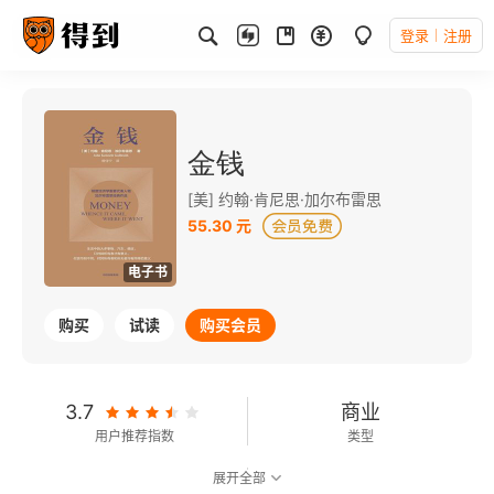
登录
注册
金钱
[美] 约翰·肯尼思·加尔布雷思
55.30 元
电子书
购买
试读
购买会员
3.7
商业
用户推荐指数
类型
展开全部
7.8
可以朗读