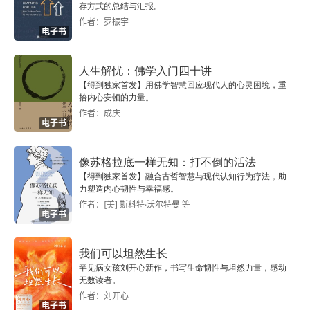
存方式的总结与汇报。
作者：罗振宇
电子书
人生解忧：佛学入门四十讲
【得到独家首发】用佛学智慧回应现代人的心灵困境，重
拾内心安顿的力量。
作者：成庆
电子书
像苏格拉底一样无知：打不倒的活法
【得到独家首发】融合古哲智慧与现代认知行为疗法，助
力塑造内心韧性与幸福感。
作者：[美] 斯科特·沃尔特曼 等
电子书
我们可以坦然生长
罕见病女孩刘开心新作，书写生命韧性与坦然力量，感动
无数读者。
作者：刘开心
电子书