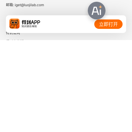
邮箱: iget@luojilab.com
第三部分 课程实施与评价
相关链接：
立即打开
生命因赏识而精彩
得到官网
第一部分 学校愿景与课程理念
得到企业版
时间的朋友
第二部分 育人图像与课程目标
了解更多：
第三部分 课程内容与结构
第四部分 课程实施与评价
第五部分 课程管理与保障
下载「得到App」
关注微信公众号
社会信用代码 91110108662186561M