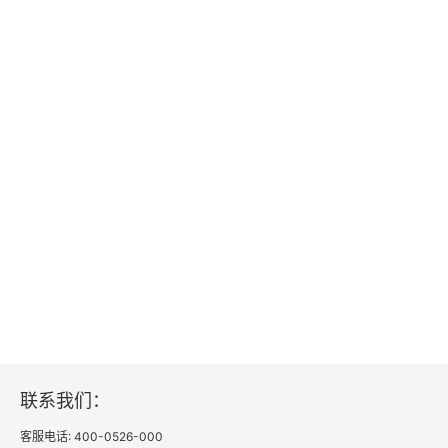
第四部分 学校课程实施
每一个梦想都值得浇灌
第一部分 学校课程哲学
第二部分 学校课程目标
第三部分 学校课程体系
第四部分 学校课程实施
第五章 课程群的张力
责任胜于能力，责任就是能力
第一部分 学校课程哲学
联系我们：
客服电话: 400-0526-000
第二部分 学校课程体系