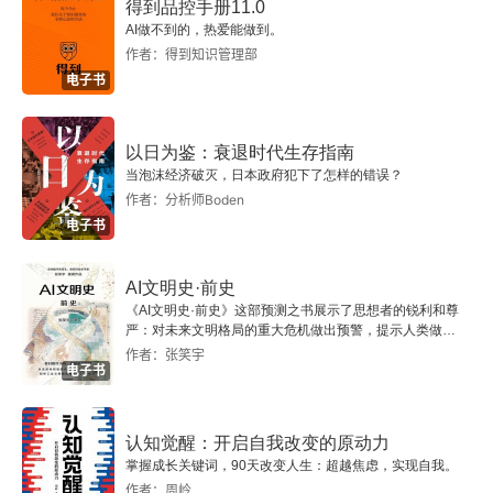
得到品控手册11.0
AI做不到的，热爱能做到。
第三部分 学校课程体系
作者：得到知识管理部
电子书
第四部分 学校课程实施
第三章 课程群的姿态
以日为鉴：衰退时代生存指南
当泡沫经济破灭，日本政府犯下了怎样的错误？
让每一个孩子成为纯洁、智慧的“小海豚”
作者：分析师Boden
电子书
第一部分 学校课程哲学
AI文明史·前史
第二部分 学校课程目标
《AI文明史·前史》这部预测之书展示了思想者的锐利和尊
严：对未来文明格局的重大危机做出预警，提示人类做出
智慧的选择。
作者：张笑宇
第三部分 学校课程设置
电子书
第四部分 学校课程的实施
认知觉醒：开启自我改变的原动力
让校园沸腾起来
掌握成长关键词，90天改变人生：超越焦虑，实现自我。
作者：周岭