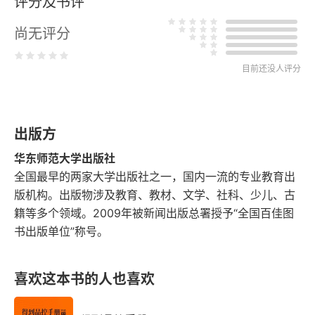
评分及书评
第一部分 学校课程哲学
尚无评分
第二部分 学校课程目标
第三部分 学校课程体系
目前还没人评分
第四部分 学校课程实施
出版方
第五部分 学校课程管理
华东师范大学出版社
第二章 课程群的逻辑
全国最早的两家大学出版社之一，国内一流的专业教育出
版机构。出版物涉及教育、教材、文学、社科、少儿、古
每一个儿童都是快乐的“爱弥儿”
籍等多个领域。2009年被新闻出版总署授予“全国百佳图
书出版单位”称号。
为孩子的人生增添一抹亮色
第一部分 学校课程哲学
喜欢这本书的人也喜欢
第二部分 学校课程目标