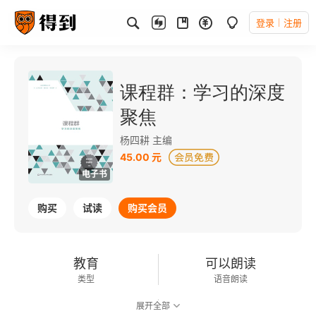
登录
注册
课程群：学习的深度
聚焦
杨四耕 主编
45.00 元
电子书
购买
试读
购买会员
教育
可以朗读
类型
语音朗读
展开全部
74千字
2017-03-01