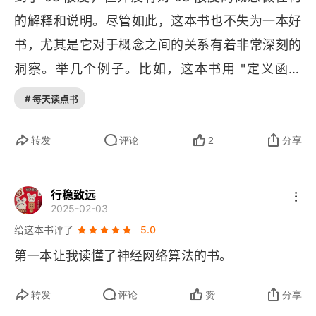
的解释和说明。尽管如此，这本书也不失为一本好
第3章 深度学习基础
书，尤其是它对于概念之间的关系有着非常深刻的
3.1 局部最小值与鞍点
洞察。举几个例子。比如，这本书用 "定义函数
 —— 定义损失 —— 优化" 这套框架来解释机器学
# 每天读点书
3.1.1 临界点及其种类
习、强化学习和元学习，找到了它们之间的共性。
3.1.2 判断临界值种类的方法
再比如，这本书指出了卷积神经网络就是自注意力
转发
评论
2
分享
的特例；
BERT 
其实就是一个去噪自编码器；自编
3.1.3 逃离鞍点的方法
码器跟 
CycleGAN 
极其相似。这些见解可以说是非
行稳致远
3.2 批量和动量
2025-02-03
常精辟。最后，把这本书推荐给想要入门深度学习
给这本书评了
5.0
的人。
3.2.1 批量大小对梯度下降法的影响
第一本让我读懂了神经网络算法的书。
3.2.2 动量法
转发
评论
赞
分享
3.3 自适应学习率