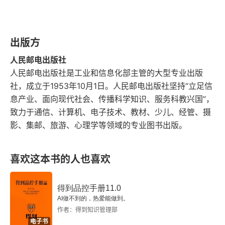
3.3.1 AdaGrad
3.3.2 RMSProp
出版方
人民邮电出版社
3.3.3 Adam
人民邮电出版社是工业和信息化部主管的大型专业出版
社，成立于1953年10月1日。人民邮电出版社坚持“立足信
3.4 学习率调度
息产业、面向现代社会、传播科学知识、服务科教兴国”，
致力于通信、计算机、电子技术、教材、少儿、经管、摄
3.5 优化总结
影、集邮、旅游、心理学等领域的专业图书出版。
3.6 分类
喜欢这本书的人也喜欢
3.6.1 分类与回归的关系
3.6.2 带有softmax函数的分类
得到品控手册11.0
AI做不到的，热爱能做到。
3.6.3 分类损失
作者：得到知识管理部
电子书