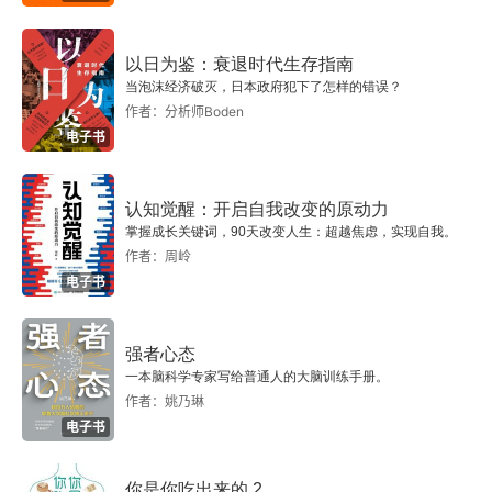
3.7 批量归一化
以日为鉴：衰退时代生存指南
3.7.1 放入深度神经网络
当泡沫经济破灭，日本政府犯下了怎样的错误？
作者：分析师Boden
3.7.2 测试时的批量归一化
电子书
3.7.3 内部协变量偏移
认知觉醒：开启自我改变的原动力
参考资料
掌握成长关键词，90天改变人生：超越焦虑，实现自我。
作者：周岭
第4章 卷积神经网络
电子书
4.1 观察1：检测模式不需要整幅图像
强者心态
一本脑科学专家写给普通人的大脑训练手册。
4.2 简化1：感受野
作者：姚乃琳
电子书
4.3 观察2：同样的模式可能出现在图像的不同区域
你是你吃出来的 2