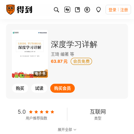
登录
注册
深度学习详解
王琦 编著 等
63.87 元
电子书
购买
试读
购买会员
5.0
互联网
用户推荐指数
类型
展开全部
8.7
可以朗读