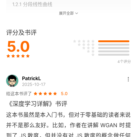
1.2.1 分段线性曲线
展开全部
1.2.2 模型变形
评分及书评
1.2.3 机器学习框架
5.0
第2章 实践方法论
4个评分
2.1 模型偏差
2.2 优化问题
PatrickL
2025-10-17
2.3 过拟合
给这本书评了
5.0
《深度学习详解》书评
2.4 交叉验证
这本书虽然是本入门书，但对于零基础的读者来说
2.5 不匹配
并不是那么友好。比如，作者在讲解 
WGAN 
时提
到了 
JS 
散度，但并没有对 
JS 
散度的概念做任何
参考资料