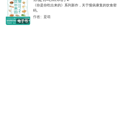
4.4 简化2：共享参数
《你是你吃出来的》系列新作，关于慢病康复的饮食密
码。
4.5 简化1和简化2的总结
作者：夏萌
电子书
4.6 观察3：下采样不影响模式检测
4.7 简化3：汇聚
4.8 卷积神经网络的应用：下围棋
参考资料
第5章 循环神经网络
5.1 独热编码
5.2 什么是RNN
5.3 RNN架构