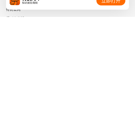
立即打开
5.8 RNN的其他应用
得到官网
得到企业版
5.8.1 多对一序列
时间的朋友
5.8.2 多对多序列
了解更多：
5.8.3 序列到序列
参考资料
第6章 自注意力机制
下载「得到App」
关注微信公众号
6.1 输入是向量序列的情况
6.1.1 类型1：输入与输出数量相同
社会信用代码 91110108662186561M
出版物经营许可证 新出发京零字第海200073号
6.1.2 类型2：输入是一个序列，输出是一个标签
广播电视节目制作经营许可证 （京）字第01204号
增值电信业务经营许可证 京ICP证090644号