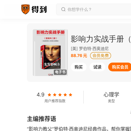
影响力实战手册（
[美] 罗伯特·西奥迪尼
88.76 元
购买
试读
购买会员
电子书
4.9
心理学
用户推荐指数
类型
2017-09-01
主编推荐语
发行日期
“影响力教父”罗伯特·西奥迪尼经典作品，帮你掌握