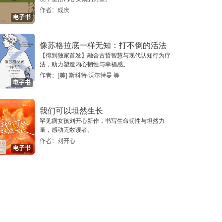
作者：成庆
电子书
像苏格拉底一样无知：打不倒的活法
【得到独家首发】融合古哲智慧与现代认知行为疗
法，助力塑造内心韧性与幸福感。
作者：[美] 斯科特·沃尔特曼 等
电子书
我们可以坦然生长
罕见病女孩刘开心新作，书写生命韧性与坦然力
量，感动无数读者。
作者：刘开心
电子书