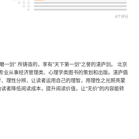
9个评分
实施方法和失效方法
力六大原则
磨一剑” 所铸造的，享有“天下第一剑”之誉的湛庐剑。 北京
专业从事经济管理类、心理学类图书的策划和出版。湛庐倡
思考、理性分辨，让读者运用自己的理智，用理性之光照亮蒙
助读者降低阅读成本，提升阅读价值，让"无价"的内容能转