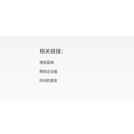
相关链接：
得到官网
得到企业版
时间的朋友
证 新出发京零字第海200073号
广播电视节目制作经营许可证 （京）字第012
信息网络传播视听节目许可证 0110567