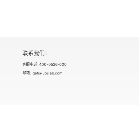
译者后记
影响力（经典版）
版权信息
联系我们：
引言
客服电话: 400-0526-000
01 影响力的武器 |武装自己|
邮箱: iget@luojilab.com
02 互惠 |给予，索取，再索取|
03 承诺和一致 |脑子里的怪物|
04 社会认同 |脑子里的怪物|
社会信用代码 91110108662186561M
出版物经营许可
05 喜好 |友好的窃贼|