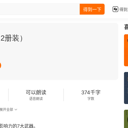
得到一下
得到
2册装）
可以朗读
374千字
语音朗读
字数
展开全部
影响力的7大武器。