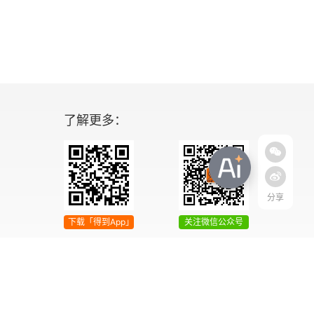
了解更多：
分享
下载「得到App」
关注微信公众号
04号
增值电信业务经营许可证 京ICP证090644号