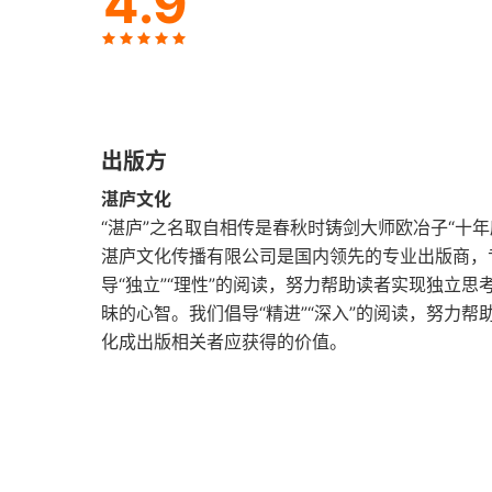
4.9
06 语言联想 文字和图像
07 情境联想 外部环境与内在体验
08 关于先发影响力的重要提醒1 适用范围、
出版方
第三部分 联盟 影响力第七大武器
湛庐文化
09 影响力武器放大器 如何更有效地应用影响
“湛庐”之名取自相传是春秋时铸剑大师欧冶子“十年
湛庐文化传播有限公司是国内领先的专业出版商，
10 身心合一 影响力第七大武器之一
导“独立”“理性”的阅读，努力帮助读者实现独立
昧的心智。我们倡导“精进”“深入”的阅读，努力帮
11 行动合一 影响力第七大武器之二
化成出版相关者应获得的价值。
12 关于先发影响力的重要提醒2 道德伦理
尾声 影响力长尾 持久的影响力
致谢