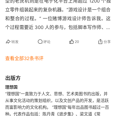
型的老虎机则是在电子化平台上用超过 1200 个独
 6，也就是每 100 元赌资中，他只赚 20 元。他的
立零件组装起来的复杂机器。“游戏设计是一个组合
口头禅就是：呷快弄破碗。 关于老虎机的位置摆
和整合的过程。” 一位赌博游戏设计师告诉我。这
设，我具体忘记了。不过有一点准则，就是一定要
个过程需要近 300 人的参与，包括脚本写作师、视
让玩的人坐小板凳，高度以坐下时膝盖弯曲略小于
觉设计师、市场营销人员、数学家以及机械、视频
转发
评论
20
分享
 90 度，上半身要能略为前倾为准。看过这本书
和软件工程师；这还不包含辅助系统组件，比如触
后，终于能了解，之前想不明白的这些看似扯淡却
摸屏、验钞器和机柜。“现代的老虎机很少由一家企
查看全部32条书评
😂
行之有效的江湖歪招散手，是如何高明的了
。
业独立生产，”2009 年 
G
2
E 
中一场研讨会的宣传
材料这样写道，“它们是由各种不同技术像交响乐团
出版方
那样组合在一起，共同营造出的一种游戏体验。”
理想国
“理想国”一直致力于人文、思想、艺术类图书的出版，并
从事文化活动的策划组织，以及文创产品的开发，是活跃
而富影响力的文化机构。 “理想国”每年出品图书超过一百
种。代表作品包括：陈丹青《退步集》、梁文道《常