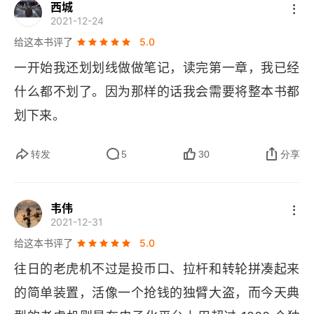
板 1200 元台币，而小卖店的老板就需要负责向我
参考文献
西城
2021-12-24
以纸钞兑换硬币 (102 个一元硬币换 100 元台币纸
给这本书评了
5.0
钞)。就当时我的登记统计，平均每台老虎机月营业
一开始我还划划线做做笔记，读完第一章，我已经
额 (纯利 (因为不缴税)) 约为 8000 元台币...... 现
什么都不划了。因为那样的话我会需要将整本书都
在回想起来，这还是我老板的高明之处。这种老虎
划下来。
机台，是可以设定吐出率的。所谓的吐出率，也可
以说成出奖率，就是机器收入 100 个硬币后，返还
转发
5
30
分享
给玩家的硬币数。例如 40%，就是玩家每投 100
 个硬币，机器大约就会让玩家中 40 个硬币的奖
韦伟
项。当时的老虎机有 0~7 八个档位，分别是 0->2
2021-12-31
0、1->30、2->40、3->50、4->60、5->70、6-
给这本书评了
5.0
>80、7->90。在当时那个年头，最普遍的设定都
往日的老虎机不过是投币口、拉杆和转轮拼凑起来
是 3~4。我当时那个看似斯文、学问满满的老板
的简单装置，活像一个抢钱的独臂大盗，而今天典
 (徐生，长得很像现在的刘润老师)，设置的就是