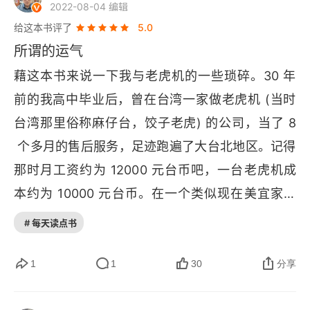
2022-08-04 编辑
第三部分 成瘾
给这本书评了
5.0
顺便赌博
所谓的运气
藉这本书来说一下我与老虎机的一些琐碎。30 年
第七章 渐赌渐远 消解人生
前的我高中毕业后，曾在台湾一家做老虎机 (当时
第八章 过载 追损及游戏至死
台湾那里俗称麻仔台，饺子老虎) 的公司，当了 8
第四部分 调整
 个多月的售后服务，足迹跑遍了大台北地区。记得
那时月工资约为 12000 元台币吧，一台老虎机成
特莉的机器
本约为 10000 元台币。在一个类似现在美宜家大
第九章 平衡行为 心理治疗的进退两难
小的小卖店中，可以放 2~3 台老虎机（寄放，不
# 每天读点书
卖）。当时我的工作，就是每两周要跑遍寄放在各
第十章 修复再修复 风险管理的公式
个小卖店的 1300 + 台老虎机。将机器中的硬币清
1
1
30
分享
结论 加大赌注
点完毕，每台老虎机每个月要给寄放处的小卖店老