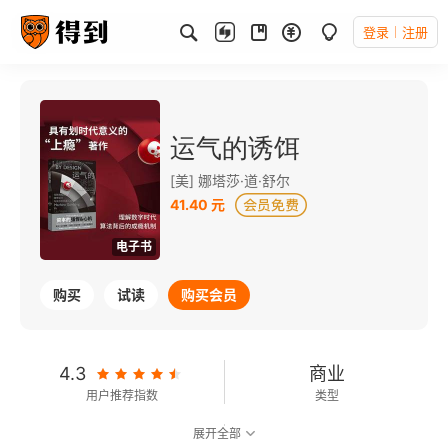
登录
注册
运气的诱饵
[美] 娜塔莎·道·舒尔
41.40 元
电子书
购买
试读
购买会员
4.3
商业
用户推荐指数
类型
展开全部
8.5
可以朗读