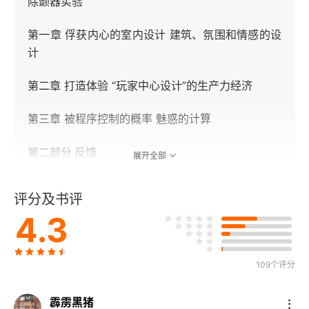
除颤器实验
第一章 俘获内心的室内设计 建筑、氛围和情感的设
计
第二章 打造体验 “玩家中心设计”的生产力经济
第三章 被程序控制的概率 魅惑的计算
第二部分 反馈
展开全部
鼠民
评分及书评
4.3
第四章 市场匹配 创意、强化、习惯化
第五章 实时数据 玩家行为的追踪和引导
109个评分
第六章 完美的偶发性 从控制到冲动
霹雳黑猪