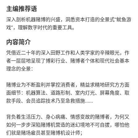
豆瓣评分
语音朗读
主编推荐语
315千字
2021-12-01
深入剖析机器赌博的兴盛，洞悉资本打造的全景式“鱿鱼游
字数
发行日期
戏”，理解数字时代的重要工具。
内容简介
凭借近二十年的深入田野工作和人类学家的辛辣眼光，作
者一层层地呈现了博彩行业、赌博者个体和现代社会基本
理念的全景：
赌博业为不断盈利并掌控消费者，精益求精地研究方方面
面细节：机器算法、道路形制、室内灯光、屏幕角度、取
款手段、会员追踪技术乃至急救措施……
背负着生活压力、身心病痛、情感变故的赌博者，为何又
如何一步步深陷赌博机营造的迷幻境地不可自拔，哪怕他
们就是赌场雇员甚至赌博机设计师；