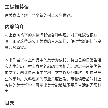
豆瓣评分
语音朗读
主编推荐语
62千字
2020-06-01
用美食去了解一个全新的村上文学世界。
字数
发行日期
内容简介
村上春树笔下的人物擅长做各种料理，对于吃饭也很认
真。正是这些热衷于美食的主人公们，使得荒诞的情节变
得温暖真实。
本书作者以村上作品中的美食为依托，将自己的日常生活
和人生经历与村上春树的幻想世界相连。通过一篇篇优美
的文字，阐述自己眼中的村上文学以及那些故事对自己产
生的影响。从料理师的专业角度出发，带领读者品味村上
春树的美食哲学，展示出美食能够赋予平凡生活的无限魅
力。
目录