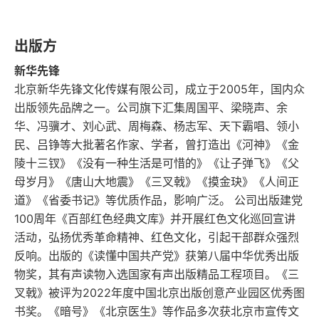
村上曾是家庭主夫
出版方
挑食主义者和永远的运动者
新华先锋
北京新华先锋文化传媒有限公司，成立于2005年，国内众
村上春树遇上威士忌
出版领先品牌之一。公司旗下汇集周国平、梁晓声、余
华、冯骥才、刘心武、周梅森、杨志军、天下霸唱、领小
承载了瞬间回忆的音乐
民、吕铮等大批著名作家、学者，曾打造出《河神》《金
陵十三钗》《没有一种生活是可惜的》《让子弹飞》《父
你的背景音乐是什么
母岁月》《唐山大地震》《三叉戟》《摸金玦》《人间正
道》《省委书记》等优质作品，影响广泛。 公司出版建党
第4章 路上的晚餐跟着村上春树走
100周年《百部红色经典文库》并开展红色文化巡回宣讲
旅
活动，弘扬优秀革命精神、红色文化，引起干部群众强烈
反响。出版的《读懂中国共产党》获第八届中华优秀出版
“这就是风雅！”
物奖，其有声读物入选国家有声出版精品工程项目。《三
叉戟》被评为2022年度中国北京出版创意产业园区优秀图
到世界各地去游览
书奖。《暗号》《北京医生》等作品多次获北京市宣传文