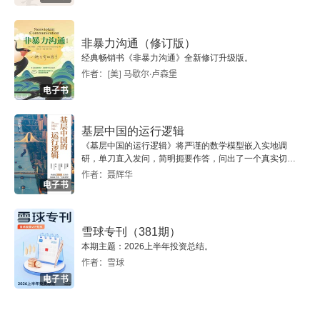
非暴力沟通（修订版）
经典畅销书《非暴力沟通》全新修订升级版。
作者：[美] 马歇尔·卢森堡
电子书
基层中国的运行逻辑
《基层中国的运行逻辑》将严谨的数学模型嵌入实地调
研，单刀直入发问，简明扼要作答，问出了一个真实切近
的基层中国。
作者：聂辉华
电子书
雪球专刊（381期）
本期主题：2026上半年投资总结。
作者：雪球
电子书