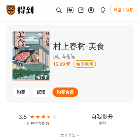
登录
注册
村上春树·美食
[韩] 车侑陈
15.99 元
电子书
购买
试读
购买会员
3.5
自我提升
用户推荐指数
类型
展开全部
6.1
可以朗读