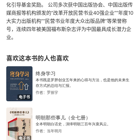
化引导基金奖励。 公司多次获中国出版协会、中国出版传
村上春树的PETER CAT
媒商报等机构颁发的“改革开放民营书业40强企业”“年度10
大实力出版机构”“民营书业年度大众出版品牌”等荣誉称
一个伟大作家的起点
号，连续四年被美国福布斯杂志评为中国最具成长潜力企
业。
村上春树决心成为作家的瞬间
“火热的东西也不坏”
喜欢这本书的人也喜欢
《挪威的森林》主人公们的散步路
终身学习
本书既是罗胖创业五年来的心得与方法，也是他的未来生
神户之行
存方式的总结与汇报。
作者：罗振宇
电子书
后记
明朝那些事儿（全七册）
全本明朝白话史，演绎明朝三百年兴衰风云。
作者：当年明月
电子书