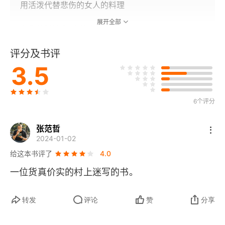
用活泼代替悲伤的女人的料理
展开全部
自我放松法之“先休息吧”
评分及书评
无法轻易越过充满苦痛和妨碍者的关口
3.5
迎接新的家庭成员
我写过的无数封信，都去哪里了
6个评分
第3章 没有美食与音乐的世界一定很无聊
张范哲
2024-01-02
村上春树西餐厅
给这本书评了
4.0
一位货真价实的村上迷写的书。
村上春树的面条之路
什么时候的豆腐最好吃
转发
评论
赞
分享
韩国女人对英国料理的长篇大论