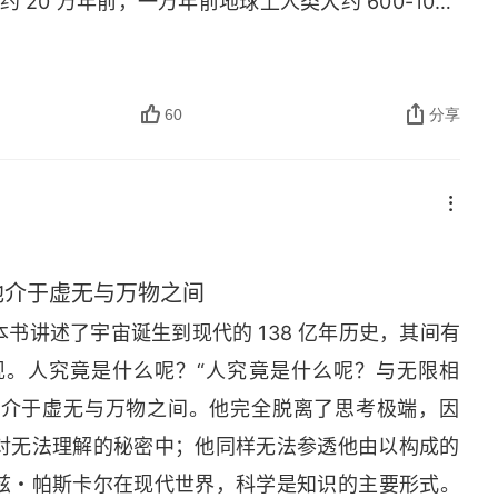
约 20 万年前，一万年前地球上人类大约 600-1000 
的转化，人类大历史也是能源转化过程，狩猎采集时代
是对植物和动物驯化，从种植物和游牧摄取，工业文
书成书之时，世界潮流担心化石能源枯竭，现在看来
60
分享
束，要注意的是全书主要观点只是最近 300 年来
转向科学教，但科学起码还会主宰几百年。
他介于虚无与万物之间
书讲述了宇宙诞生到现代的 138 亿年历史，其间有
现。人究竟是什么呢？“人究竟是什么呢？与无限相
他介于虚无与万物之间。他完全脱离了思考极端，因
对无法理解的秘密中；他同样无法参透他由以构成的
莱兹・帕斯卡尔在现代世界，科学是知识的主要形式。