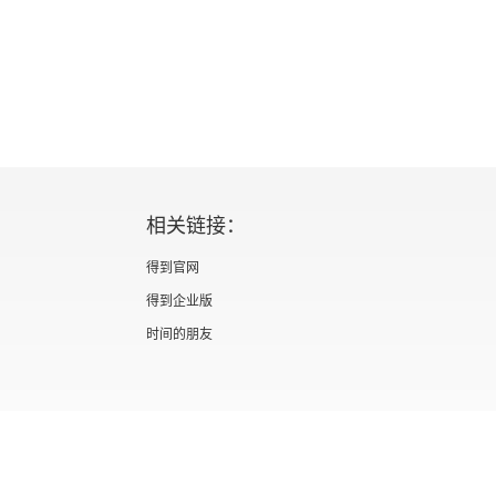
的展开，她很快发现了一些早于《圣经》记载好几千
时代早期定居点的遗存，这处遗址占地大约 2.4 公
还发现了更早的土层，它表明，纳图夫文化的富裕采集民
里科，这样，杰里科成为人类历史上一直有人类居住的最
热量和电力都来自可再生的地热和水电资源。交通系
2050 年成为不使用化石燃料的城市。从全球层面来
相关链接：
主政府之下，他们有可能更强劲地参与到决策之中。
得到官网
方法为导向的集体学习，或许能够通过新的政治形式
得到企业版
时间的朋友
证 新出发京零字第海200073号
广播电视节目制作经营许可证 （京）字第012