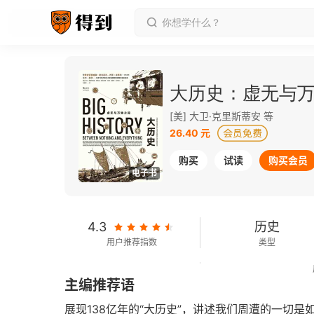
大历史：虚无与
[美] 大卫·克里斯蒂安 等
26.40 元
购买
试读
购买会员
电子书
4.3
历史
用户推荐指数
类型
449千字
2016-08-01
主编推荐语
字数
发行日期
展现138亿年的“大历史”，讲述我们周遭的一切是