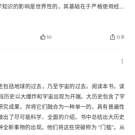
科学知识的影响是世界性的，其基础在于严格使用经过
中心，其他天体都围绕它旋转。基督教神学家声称，
在托勒密的模型中，围绕地球旋转的是一个完美的区
圈构成，其中有恒星、太阳、行星和其他天体。这些
50
分享
看到的天体运动。在我们生活的这部分宇宙中，一颗
元素抛入周围太空。这次爆炸产生的冲击波，就像震动
云，并且引起缓慢的引力塌缩。慢慢地，在我们现在
 几乎完全由氢和氦构成，不过也含有少量其他的化学
还包括地球的过去，乃至宇宙的过去。阅读本书，读
缩。最终，我们的太阳和太阳系在这种塌缩中形成。长
，这段历史以大爆炸和宇宙出现为开端。大历史包含了宇
。以下是一些传统的答案：①与非生命事物相比，生
研究成果，并将它们融合为一种单一的、具有普遍性
的；②生物拥有非生命事物所不具备的生命力或精
做出了尽可能科学、全面的介绍。书中总结出大历史
克拉底以来，这种思想就广为流传。达尔文相信，动
全新事物的出现。他们将这些突破称为 “门槛”。从
称之为 “泛生粒”；每个泛生粒能够发展成为相应的