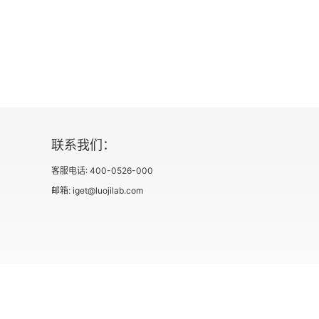
脱埃及奴役之后的回归之地。随着挖掘工作
年的证据。最终，她挖掘的壕沟抵达一处农业
顷，年代大概在公元前 9600 年。后来
族早在约公元前 12000 年就居住在杰
古老的定居点。在冰岛的雷克雅未克，所有
统使用以氢为燃料的巴士。这座城市计划到 
联系我们：
说，与以往相比，现在有更多的人生活在民
客服电话: 400-0526-000
民众的力量，再加上他们达到的以寻找解决
邮箱: iget@luojilab.com
表达出来。
社会信用代码 91110108662186561M
出版物经营许可