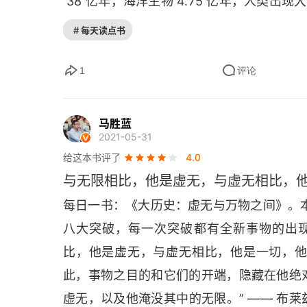
 38 亿年，海洋生物 4.75 亿年，人类出现大
万人，现在 80 亿人。宇宙是能量向物质
# 每天读点书
和其他动物相似的直接野生摄取，农耕文明
明开始转向化石能源，化肥和合成饲料，本
1
评论
有点杞人忧天，工业化石能源时代短期不会结
的科学成果，哲学界一直提醒现代人从神教
马胜蓝
2021-05-31
给这本书评了
4.0
与无限相比，他是虚无，与虚无相比，
每日一书：《大历史：虚无与万物之间》。本
八大突破，每一次突破都有全新事物的出
比，他是虚无，与虚无相比，他是一切，
此，事物之目的和它们的开端，隐藏在他绝
虚无，以及他淹没其中的无限。” —— 布