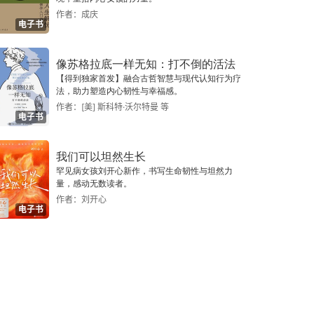
作者：成庆
电子书
像苏格拉底一样无知：打不倒的活法
【得到独家首发】融合古哲智慧与现代认知行为疗
法，助力塑造内心韧性与幸福感。
作者：[美] 斯科特·沃尔特曼 等
电子书
我们可以坦然生长
罕见病女孩刘开心新作，书写生命韧性与坦然力
量，感动无数读者。
作者：刘开心
电子书