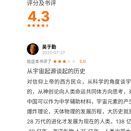
评分及书评
第 8 章 第二部分 农耕文明时代的非洲-欧亚大
4.3
第 9 章 第三部分 农耕文明时代的其他世界区
第 10 章 即将跨越第 8 道门槛 迈向现代革命
吴于勤
第 11 章 跨越第 8 道门槛 通向现代性的突破
2022-07-27
给这本书评了
3.0
第 12 章 人类世 全球化、发展与可持续性
从宇宙起源谈起的历史
第 13 章 未来的历史更多门槛？
对信仰上帝的西方民众，从科学的角度谈
的，从神创论向人类命运共同体方向思考，
词汇表
中国可以作为中学辅助材料，宇宙元素的产
出版后记
爆炸理论，天体物理的发展历程，大历史就
彩色插图
28 万代的进化才发展为现在的人类。138 