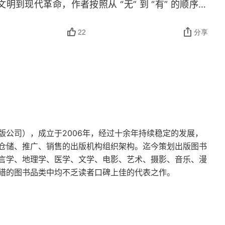
到现代革命，作者按照从 “无” 到 “有” 的顺序，
最后汇聚到性器官中。来自父母的泛生粒在受精卵中
与发展。最终，本书以大历史的视角，对我们的近期
发育能力。这种理论意味着，亲本性状（
parental 
22
分享
的单元传递给后代的，这样一来，该理论将削弱个体
然选择理论。许多生物学家认为，生命的出现，就需
在这种进化过程中（至少经过 5 亿年），这个原子
种现象还没有在实验室中得到演示，它是这个故事最
种新的、更强有力的语言形式，并由此获得集体学习
德・李（
Richard Lee
）对卡拉哈里沙漠山族的 “自己
版公司），成立于2006年，经过十余年持续稳定的发展，
窥旧石器时代的死刑：特维杀了三个人，其群落采取了
仓储、推广、销售的出版机构组织架构。迄今策划出版图书
言学、地理学、医学、文学、电影、艺术、摄影、音乐、漫
让他受到致命的伤害。他奄奄一息地躺在地上，所有
猎的图书品类中均不乏读者口碑上佳的代表之作。
豪猪”（一位告密者的说法）。在他死后，所有男子和
他的死共同承担责任。凯尼恩尤其感兴趣的，是发掘
太教 - 基督教传统中，这座古城被尊奉为以色列人摆