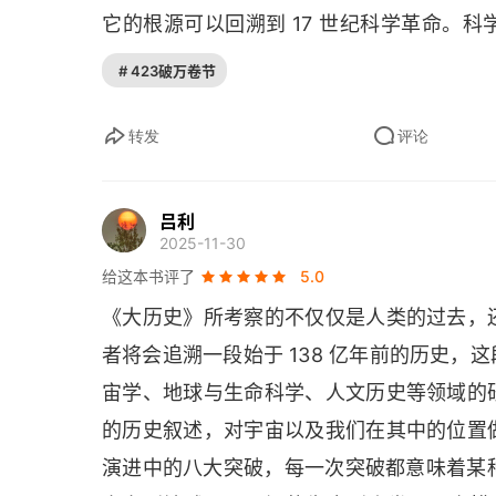
它的根源可以回溯到 17 世纪科学革命。
仔细检测的证据。托勒密认为，地球是宇宙
# 423破万卷节
地球是一个有罪的和不完美的地区；不过，
域。天层由一些完美无瑕的、晶莹剔透的圆
转发
评论
圆圈以不同速率旋转，由此解释了从地球上
超新星在 45 亿年前爆炸，它将新的化学
吕利
2025-11-30
的鼓面一样，传遍这颗超新星附近的物质星
给这本书评了
5.0
应该很熟悉的一种模式中，物质星云 ——
《大历史》所考察的不仅仅是人类的过去，
元素 —— 开始在恒星形成的早期阶段塌
者将会追溯一段始于 138 亿年前的历史
期以来，思想家们就在想方设法界定生命
宙学、地球与生命科学、人文历史等领域的
物是由不同材料构成，是单独被创造出来
的历史叙述，对宇宙以及我们在其中的位置
神。达尔文接受了泛生论，自希腊医生希波
演进中的八大突破，每一次突破都意味着某种
物躯体的每一部分都会生发出微小的粒子，他