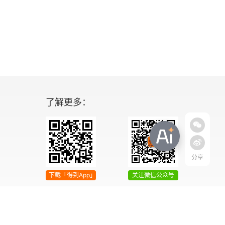
了解更多：
分享
下载「得到App」
关注微信公众号
04号
增值电信业务经营许可证 京ICP证090644号