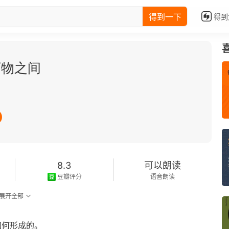
得到一下
得到
万物之间
8.3
可以朗读
豆瓣评分
语音朗读
展开全部
如何形成的。