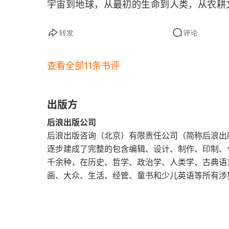
宇宙到地球，从最初的生命到人类，从农耕文明
器官。达尔文认为，泛生粒在血管中循环，
以八次突破为线索，勾勒出世间万物的产生
混合在一起，胚胎的成长就源自泛生粒的
转发
评论
未来和遥远未来做出了预测。
traits
）是结合在一起的，而不是作为单独
有可能出现的成功的变异，并且破坏整个自
查看全部11条书评
要这些原始原子中的一个碰巧发生化学进化，
逐渐演变成为一个充分的活细胞。不过，这
出版方
大的未解之谜之一。一旦人类出现，具备一
后浪出版公司
的能力，人类历史就启动了。人类学家理查
后浪出版咨询（北京）有限责任公司（简称后浪出
动手型” 正义做了描述，我们从中可以管
逐步建成了完整的包含编辑、设计、制作、印制、
千余种，在历史、哲学、政治学、人类学、古典语
罕见的共同行动，在光天化日之下伏击他，
画、大众、生活、经管、童书和少儿英语等所有涉
男子将毒箭射向他，直到 “他看起来像一头
女子走到他身边，用梭镖戳他，象征性地为
出希伯来《圣经》上记载的 “棕树城”，在犹