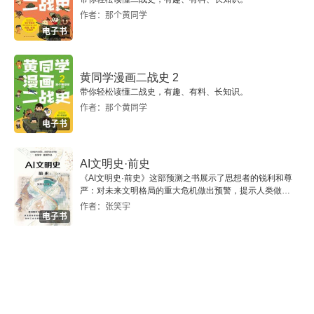
作者：那个黄同学
电子书
黄同学漫画二战史 2
带你轻松读懂二战史，有趣、有料、长知识。
作者：那个黄同学
电子书
AI文明史·前史
《AI文明史·前史》这部预测之书展示了思想者的锐利和尊
严：对未来文明格局的重大危机做出预警，提示人类做出
智慧的选择。
作者：张笑宇
电子书