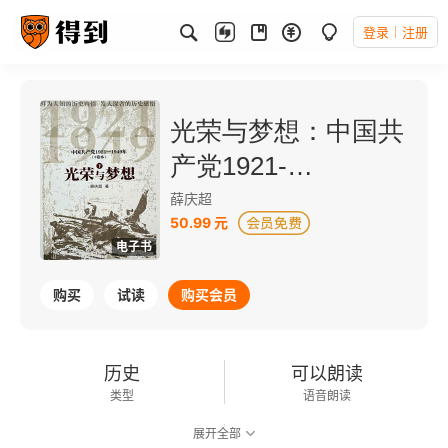
登录
注册
光荣与梦想：中国共
产党1921-
1949（下）
薛庆超
50.99 元
电子书
购买
试读
购买会员
历史
可以朗读
类型
语音朗读
展开全部
136千字
2023-06-01