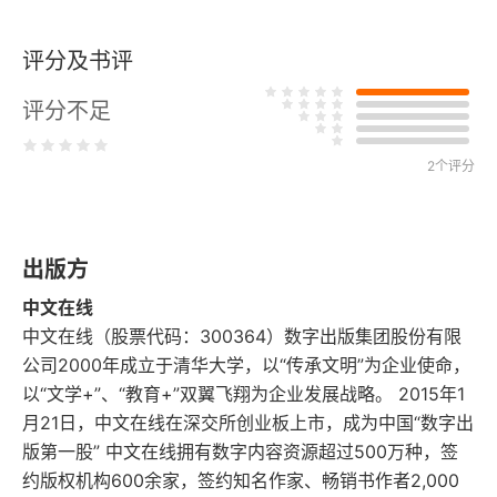
战略决战，强渡长江，占领南京
评分及书评
五十八、“打进济南府，活捉王耀武”
评分不足
五十九、毛泽东选择决战东北
六十、东北野战军发起辽沈战役
2个评分
六十一、夺取重要战略枢纽郑州
出版方
六十二、中原野战军、华东野战军决战淮海
中文在线
六十三、和平解放北平
中文在线（股票代码：300364）数字出版集团股份有限
公司2000年成立于清华大学，以“传承文明”为企业使命，
六十四、毛泽东亲切会见傅作义
以“文学+”、“教育+”双翼飞翔为企业发展战略。 2015年1
月21日，中文在线在深交所创业板上市，成为中国“数字出
六十五、中共中央和人民解放军总部进驻北平
版第一股” 中文在线拥有数字内容资源超过500万种，签
约版权机构600余家，签约知名作家、畅销书作者2,000
六十六、1949年初的“国共和谈”