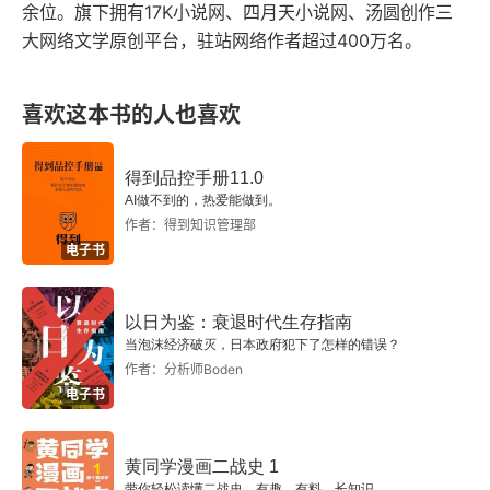
余位。旗下拥有17K小说网、四月天小说网、汤圆创作三
大网络文学原创平台，驻站网络作者超过400万名。
六十七、国民党拒绝《国内和平协定》
六十八、百万雄师强渡长江
喜欢这本书的人也喜欢
中华人民共和国旭日东升
得到品控手册11.0
六十九、毛泽东当选中华人民共和国中央人民政府主
AI做不到的，热爱能做到。
作者：得到知识管理部
席
电子书
七十、“中华人民共和国中央人民政府今天成立了”
以日为鉴：衰退时代生存指南
七十一、中国与苏联首先建立外交关系
当泡沫经济破灭，日本政府犯下了怎样的错误？
作者：分析师Boden
电子书
黄同学漫画二战史 1
带你轻松读懂二战史，有趣、有料、长知识。