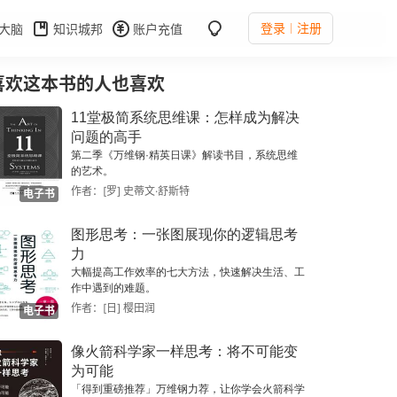
登录
注册
大脑
知识城邦
账户充值
喜欢这本书的人也喜欢
11堂极简系统思维课：怎样成为解决
问题的高手
第二季《万维钢·精英日课》解读书目，系统思维
的艺术。
作者：[罗] 史蒂文·舒斯特
电子书
图形思考：一张图展现你的逻辑思考
力
大幅提高工作效率的七大方法，快速解决生活、工
作中遇到的难题。
作者：[日] 樱田润
电子书
像火箭科学家一样思考：将不可能变
为可能
「得到重磅推荐」万维钢力荐，让你学会火箭科学