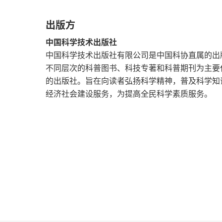
游戏7 结合
出版方
游戏8 改进
中国科学技术出版社
游戏9 价值
中国科学技术出版社有限公司是中国科协直属的出
不同层次的科普图书、科技专著和科普期刊为主要
游戏10 多重联系
的出版社。旨在向读者弘扬科学精神，普及科学知
经济社会建设服务，为提高全民科学素质服务。
游戏11 搭桥
游戏12 穿线
游戏13 讲故事
游戏14 续写故事
游戏15 解决问题
游戏16 用联想解决问题