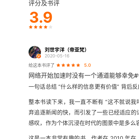
评分及书评
《纽约时报》网络版简史
3.9
第二章 《纽约时报》记者的三天
2010年1月21日 格雷厄姆·鲍利，财经记者
2010年2月11日 安德鲁·马丁，财经新闻记者
刘世宇洋（帝亚梵）
2020-05-16
2010年1月27日 尼克·比尔顿，Bits的首席技术
给这本书评了
5.0
网络开始加速时没有一个通道能够幸免#
总结：《纽约时报》记者的三天
一句话总结 “什么样的信息更有价值” 背后
第三章 即时的讽刺意味
整本书读下来，我一直不断有 “这不就说我
对报纸的执迷
弃追逐新闻的快，而引发了一些已经适应的
感叹，作为个体沉浸在时代的图景中是多么
揭开纸质版之谜
理解头版的即时性
这是一本非常有趣的书，作者在 2010 