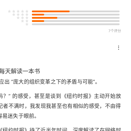
7个评分
博主
每天解读一本书
反应出 “庞大的组织变革之下的矛盾与可能”。
吗？” 的感受，甚至是谈到《纽约时报》主动开始放
记者不满时，我发现我甚至也有相似的感受，不由得
容易迷失于眼前。
年在《纽约时报》待了近半年时间，深度解读了在网络时