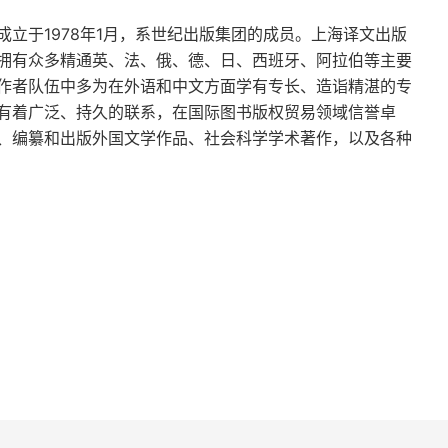
实是每个从业人都该好好思考的，因为我们已经看到
立于1978年1月，系世纪出版集团的成员。上海译文出版
息的力量，它没有像书中很多研究者 “乌托邦” 式的众
拥有众多精通英、法、俄、德、日、西班牙、阿拉伯等主要
恐慌和愚蠢，就像爬虫脑的反应一般，情绪、极端、
作者队伍中多为在外语和中文方面学有专长、造诣精湛的专
有着广泛、持久的联系，在国际图书版权贸易领域信誉卓
一个整体，尚处于原始阶段的事实。
、编纂和出版外国文学作品、社会科学学术著作，以及各种
局部有可能战胜整体，前提是这个局部必须是 “前额
提供更有深度的，分析预测的信息本身是局部在信息
视野赢在未来，因为整个社会网络虽然算力无穷，但
中去，而为了稳定自身也会有大量算力的消耗，使得
件事的发生，但它永远只看得到现在。
貌
，“这会不会是我的自证偏误”，但不知道为何，越是
定位了吗？