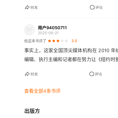
这种契约不会改变它报道中的立场和色差，
才能走上的道路，树起了 “收费墙”，主动
“第二天的新闻”
转发
评论
用变现的道路，2011 年 3 月，《纽约时报
而回到本书去看这场变革，会发现 “大而不倒
容订阅用户 (在纸媒巅峰时期也只有 180
频繁更新中的流失
的样貌。
用户94050711
《纽约时报》的一些 “精分” 报道模式，在
数字时代的竞争
2025-06-21
以下是我的解读。
口号它们，时刻都要维护自身的信用，“可信
给这本书评了
3.0
网络优先，独家新闻怎么做？
它报道中的立场和色差，但至少可以保障它
一、我的收获
事实上，这家全国顶尖媒体机构在 2010
 “大而不倒” 已经不成立了，“生态不倒” 
数字世界的即时性、网络版和纸质版
编辑、执行主编和记者都在努力让《纽约时
作为从事相似工作的人，我一直在自己是新
我没有了这些浮浅的身份问题，看到了更深一
第五章 互动：定义、涉及对象和原因
转发
评论
这背后实际上是整个媒体行业不断拓展，使
采取互动的现实原因
查看全部4条书评
位的过程。当媒体从单纯的报纸、电视台等
关于互动
和意义是什么？抱着过去那种大而全的想法
《纽约时报》的视频制作
有胜算在哪？
出版方