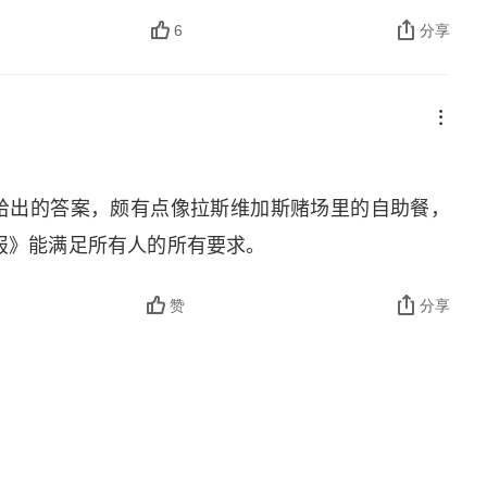
但至少可以保障它的价值不受动摇。
隔绝了网络对其新闻价值的稀释，这本质上是选择了信
6
分享
》推出数字付费订阅，8 年后已坐拥 300 多万数字内
” 已经不成立了，“生态不倒” 可能才是新时代组织
 万订阅)，营收与利润达到五年最高。这也就可以理解
抨击完别人后又报道别人的反怼，因为把 “
truth
” 作为
” 成为其与用户间最重要的契约，这种契约不会改变
的价值不受动摇。而回到本书去看这场变革，会发现
 年给出的答案，颇有点像拉斯维加斯赌场里的自助餐，
可能才是新时代组织的样貌。
报》能满足所有人的所有要求。
闻记者还是分析师之间不断的摇晃，而读完本书以后
层的拷问 “信息的价值是什么？”。
赞
分享
得身处其中的每个人、每个组织都必须经历的重新定
新闻机构泛化到了整个社会网络时，每个局部的价值
的人无异于用局部对抗整体，那他们有胜算吗，如果