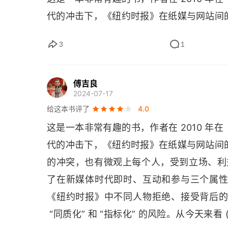
代的冲击下，《纽约时报》在纸媒与网站间
商业新闻与报纸的生产周期
的冲突，也有微观上每个人，受到立场、利
3
1
为版面位置而奋斗
作者从这种 “田野调查” 中看到了在新媒
首页背后：在线工作节奏
产流程的重新塑造，可以看到《纽约时报》
傅吉良
沉沦于网络会对报业造成的 “同质化” 和 “指
2024-07-17
首页的工作节奏：白天
给这本书评了
4.0
从今天来看 (查阅了一些资料)，《纽约时
纸质版与网络版在网络新闻生产中的交会
这是一本非常有趣的书，作者在 2010 
墙”，主动隔绝了网络对其新闻价值的稀释，这
代的冲击下，《纽约时报》在纸媒与网站间
商业版的线上工作节奏
《纽约时报》推出数字付费订阅，8 年后已坐
的冲突，也有微观上每个人，受到立场、利益
纸质版和网络版的工作流程
只有 180 万订阅)，营收与利润达到五年最
了在新媒体时代即时、互动和参与三个属
第四章 即时：到何种程度？
这也就可以理解《纽约时报》的一些 “精分
《纽约时报》中不同人物拒绝、接受背后
为把 “
truth
” 作为口号它们，时刻都要维护
 “同质化” 和 “指标化” 的风险。从今天
《纽约时报》的新口号？