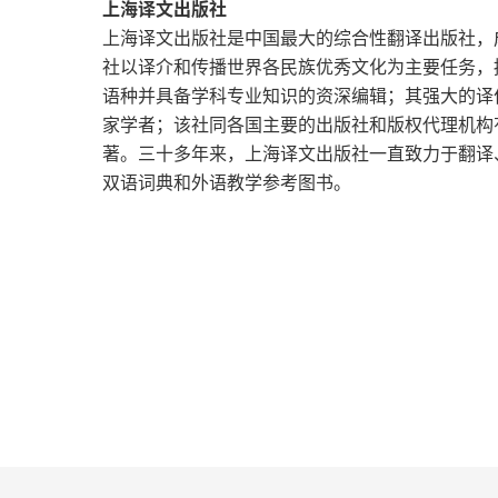
上海译文出版社
互动新闻、多媒体团队与网页制作人
对于第一个问题我还没有找到答案，但这其
上海译文出版社是中国最大的综合性翻译出版社，成
面临 “信息真空” 时，社会网络自发生产信
社以译介和传播世界各民族优秀文化为主要任务，
有互动意愿的人
人参与的美好景象，充满的是谣言、利益、
语种并具备学科专业知识的资深编辑；其强大的译
TimesCast，一个小实验
家学者；该社同各国主要的出版社和版权代理机构
稀缺感爆棚，或许这也证明了人类社会作为
著。三十多年来，上海译文出版社一直致力于翻译
多媒体是病毒？
双语词典和外语教学参考图书。
以上的结论为我找到了第二个问题的答案，
叶”，而这种战胜也不是驯服，是一种帮助。
多媒体会议：力争控制好进度
这让我觉得自己的尝试和坚持可能是对的，
赞赏
处理上胜过整体的机会，把速度让出去，用
让互动进入传统媒体
生存算法让它把太多资源投入了不同的可能
互动在网络新闻中的出现
时效的快永远都是暂时的，它能随时看到每
第六章 参与、品牌推广及《纽约时报》的新面
不过当开始这么想时，我的习惯又开始发作
有这种意识我越是安心，我开始找到自己的
赚谁的钱？