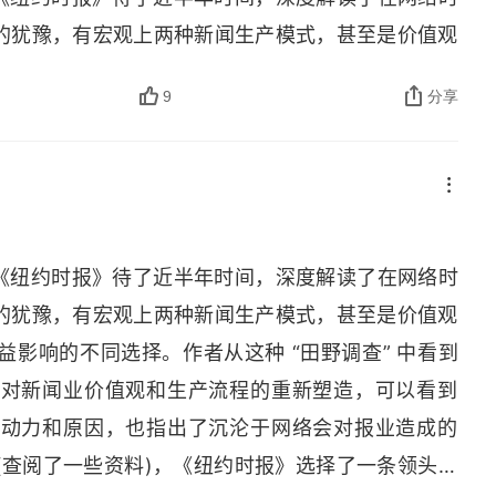
的犹豫，有宏观上两种新闻生产模式，甚至是价值观
益影响的不同选择。
9
分享
体时代即时、互动和参与三个属性对新闻业价值观和生
中不同人物拒绝、接受背后的动力和原因，也指出了
标化” 的风险。
报》选择了一条领头者才能走上的道路，树起了 “收费
年在《纽约时报》待了近半年时间，深度解读了在网络时
本质上是选择了信用变现的道路，2011 年 3 月，
的犹豫，有宏观上两种新闻生产模式，甚至是价值观
拥 300 多万数字内容订阅用户 (在纸媒巅峰时期也
影响的不同选择。作者从这种 “田野调查” 中看到
高。
性对新闻业价值观和生产流程的重新塑造，可以看到
” 报道模式，在抨击完别人后又报道别人的反怼，因
的动力和原因，也指出了沉沦于网络会对报业造成的
自身的信用，“可信” 成为其与用户间最重要的契约，
来看 (查阅了一些资料)，《纽约时报》选择了一条领头者