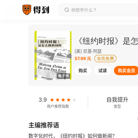
《纽约时报》是
[美] 尼基·阿瑟
57.99 元
购买
试读
购买会员
电子书
3.9
自我提升
用户推荐指数
类型
222千字
2019-06-01
主编推荐语
字数
发行日期
数字化时代，《纽约时报》如何做新闻？