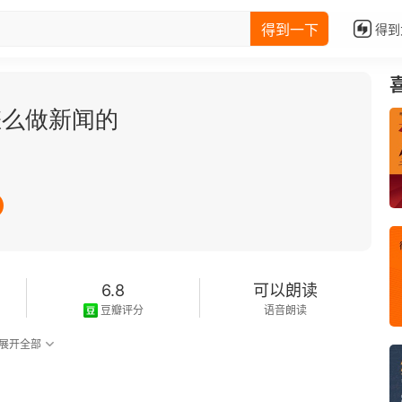
得到一下
得到
怎么做新闻的
6.8
可以朗读
豆瓣评分
语音朗读
展开全部