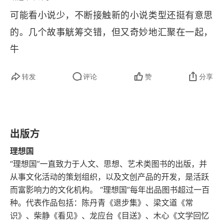
特突然抛下一切消失，外界猜测他因妻子出轨而自
可能看小说少，不断接触新的小说类型还挺有意思
杀，但真相成谜。实际上，海克特并未自杀，而是
的。几个故事觥筹交错，但又奇妙地汇聚在一起，
隐姓埋名逃到新墨西哥州的荒漠，与一名叫芙芮达
牛
的女子结婚，继续偷偷拍摄电影，但这些作品从未
公开，他认为这些作品是 “失败的幻影”，临终前烧
转发
评论
赞
分享
毁了所有胶片，只留下一部未完成的遗作。阿尔玛
其实是海克特最后的情人，因爱生恨，试图利用戴
维揭开海克特的秘密，报复他的冷漠，最终她自杀
出版方
身亡。戴维最终理解了海克特用艺术对抗虚无的挣
理想国
扎，也放下了自己的执念，重新面对生活。书中电
“理想国”一直致力于人文、思想、艺术类图书的出版，并
影海克特・曼在默片时代末期拍摄了十二部喜剧短
从事文化活动的策划组织，以及文创产品的开发，是活跃
而富影响力的文化机构。 “理想国”每年出品图书超过一百
片，这十二部影片散布在欧美六座不同的城市。海
种。代表作品包括：陈丹青《退步集》、梁文道《常
克特在 1928 年失踪后，隐居于新墨西哥州荒漠，
识》、柴静《看见》、龙应台《目送》、木心《文学回忆