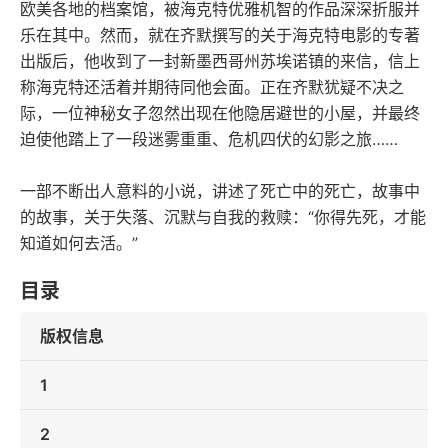
欧美各地的档案馆，被海克特优雅机智的作品深深折服并
乐在其中。然而，就在齐默撰写的关于海克特电影的专著
出版后，他收到了一封新墨西哥州苏埃诺镇的来信，信上
称海克特还活着并期待同他会面。正在齐默犹疑不决之
际，一位神秘女子忽然出现在他隐居避世的小屋，并最终
迫使他踏上了一段迷雾重重、危机四伏的幻影之旅……
一部不断出人意料的小说，讲述了死亡中的死亡，故事中
的故事，关于失落、沉默与自我的救赎：“你得先死，才能
知道如何去活。”
目录
版权信息
1
2