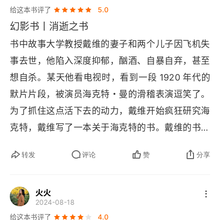
给这本书评了
5.0
幻影书丨消逝之书
书中故事大学教授戴维的妻子和两个儿子因飞机失
事去世，他陷入深度抑郁，酗酒、自暴自弃，甚至
想自杀。某天他看电视时，看到一段 1920 年代的
默片片段，被演员海克特・曼的滑稽表演逗笑了。
为了抓住这点活下去的动力，戴维开始疯狂研究海
克特，戴维写了一本关于海克特的书。戴维的书出
版后，他收到一封信，声称海克特还活着，想和他
转发
评论
赞
分享
见面。写信人自称是海克特的妻子。接着一个叫阿
尔玛的年轻女人突然闯入戴维的生活，自称是海克
火火
特的朋友，强行带戴维去新墨西哥州见海克特。海
2024-08-18
克特・曼是好莱坞喜剧明星，1928 年某天，海克
给这本书评了
4.0