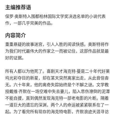
豆瓣评分
语音朗读
主编推荐语
184千字
2018-06-01
保罗·奥斯特入围都柏林国际文学奖决选名单的小说代表
字数
发行日期
作，一部几乎完美的作品。
内容简介
重重悬疑的故事迷宫，引人入胜的阅读快感。奥斯特将作
为我们时代最伟大的作家之一而被记住，这部作品就是最
好的证据。
所有人都以为他死了。喜剧天才海克特·曼是二十年代好莱
坞光彩夺目的新星，却在某天突然离家出走，从此音信杳
无。六十年来，他的离奇失踪始终是个不解之谜。文学教
授戴维·齐默在一场空难中失去妻儿，陷入悲伤潦倒的泥潭
不能自拔，直到偶然发现海克特一部老电影的片断。隔着
一道巨大的遗忘的深渊，两个人的命运被紧紧联系在了一
起。为了看完所有现存的海克特电影，齐默浪迹天涯寻访