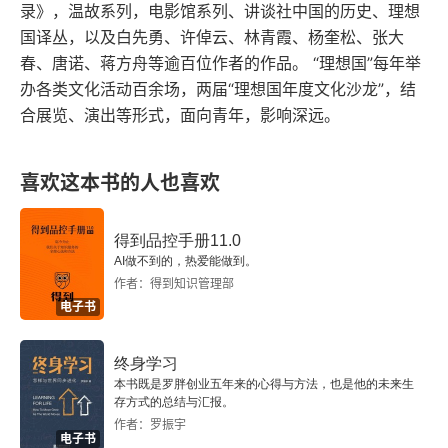
继续拍摄了十四部电影，十一部九十分钟左右的长
录》，温故系列，电影馆系列、讲谈社中国的历史、理想
国译丛，以及白先勇、许倬云、林青霞、杨奎松、张大
片，还有三部不到一个小时的短片。《赛马俱乐
春、唐诺、蒋方舟等逾百位作者的作品。 “理想国”每年举
部》《包打听》《赛马俱乐部》和《包打听》是戴
办各类文化活动百余场，两届“理想国年度文化沙龙”，结
维最先看的两部电影，在罗彻斯特，海克特在《赛
合展览、演出等形式，面向青年，影响深远。
马俱乐部》中饰演一名侍者、在《包打听》里饰演
一名私家侦探。书中没有描述影片的具体剧情。
喜欢这本书的人也喜欢
《丑闻》《乡村周末》《丑闻》和《乡村周末》是
得到品控手册11.0
戴维看的第三四部电影，在纽约，海克特在《乡村
AI做不到的，热爱能做到。
周末》饰演一名司机。书中没有描述影片的具体剧
作者：得到知识管理部
电子书
情。《银行出纳奇遇记》《银行出纳奇遇记》是缘
起。这是戴维在电视中无意看到的只有一个两分钟
终身学习
的场景片段，就是这部电影，让戴维笑出了声。让
本书既是罗胖创业五年来的心得与方法，也是他的未来生
存方式的总结与汇报。
戴维一念之间，决定浪迹天涯去看那些默片。海克
作者：罗振宇
电子书