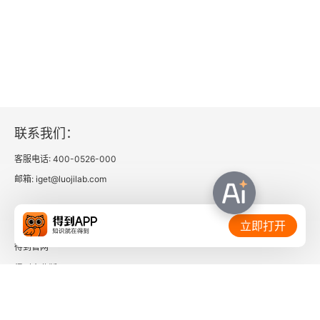
之乱》采访了海克特。《家园》《家园》同样是戴
维在加利福尼亚观看的电影，海克特在影片中难得
的成了家，戴维评价《家园》是最精致的那一类电
影，书中没有描述影片的具体剧情。《西部牛仔》
戴维在伦敦观看了《西部牛仔》，海克特在影片中
联系我们：
扮演一名旅行魔术师，书中没有描述影片的具体剧
客服电话: 400-0526-000
情。《隐形人》默片时代末期，海克特面临双重危
邮箱: iget@luojilab.com
机：有声电影浪潮即将淘汰其艺术，财务危机迫使
他不惜抵押未来票房换取现金。 《隐形人》是整部
相关链接：
立即打开
小说最核心的隐喻载体，其情节与主题深刻呼应了
得到官网
小说中关于身份消解、艺术困境与存在主义危机的
得到企业版
核心命题。同样是戴维在伦敦观看的，是海克特的
时间的朋友
第十一部影片，这是海克特第一次也是唯一一次让