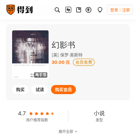
登录
注册
幻影书
[美] 保罗·奥斯特
30.00 元
电子书
购买
试读
购买会员
4.7
小说
用户推荐指数
类型
展开全部
8.3
可以朗读