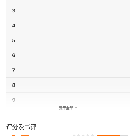
3
4
5
6
7
8
9
展开全部
译后记：保罗·奥斯特笔记簿
评分及书评