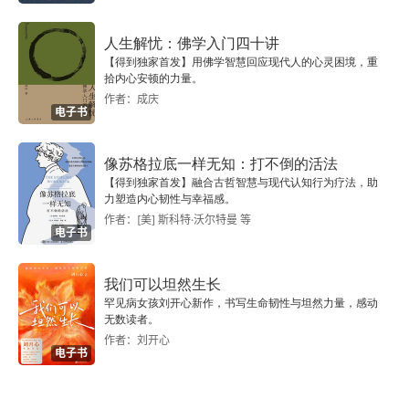
特在《银行出纳奇遇记》中饰演一名银行职员。海
克特作为高效却躁动的银行职员，在白色夏装与标
人生解忧：佛学入门四十讲
志性小胡子的形象下，被荒诞的 "工作 - 虚荣 - 欲
【得到独家首发】用佛学智慧回应现代人的心灵困境，重
拾内心安顿的力量。
望" 三角困局。其喜剧张力通过精准设计的动作错
作者：成庆
电子书
位构建 —— 飞屑总在他数钞关键时坠落，女孩总
在飞眼瞬间移开视线，而工人总在抬头刹那挡住漏
像苏格拉底一样无知：打不倒的活法
【得到独家首发】融合古哲智慧与现代认知行为疗法，助
洞，形成精密的 "差之毫厘" 节奏。尽管不断被迫重
力塑造内心韧性与幸福感。
启工作，海克特仍强撑专业姿态，其抽搐的小胡子
作者：[美] 斯科特·沃尔特曼 等
电子书
成为情绪出口。《银行出纳奇遇记》戴维是在华盛
顿看完的。《兼得或落空》《兼得或落空》是海克
我们可以坦然生长
罕见病女孩刘开心新作，书写生命韧性与坦然力量，感动
特在默片时代谢幕前创作的最后一部实验性喜剧短
无数读者。
作者：刘开心
片。基于合同，他不得不再制作一部电影，但万花
电子书
筒公司免了破产没有资金提供。他通过剪辑旧胶片
废弃素材，将插科打诨的滑稽片段拼贴成了这部电