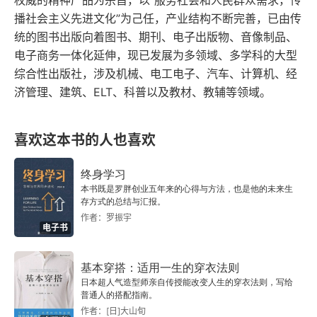
权威的精神产品为宗旨，以“服务社会和人民群众需求，传
他不会是移情别恋了吧？万一我们的关系没法改善
系紧张的她成了众矢之的。业绩好就意味着提成
播社会主义先进文化”为己任，产业结构不断完善，已由传
心理諮詢師可以操作，讓每個在不良情緒裡掙扎的
怎么办？万一我们老是这么吵个不停最后分开我该
高，这会因动了合伙人的奶酪而震主；因时差关
统的图书出版向着图书、期刊、电子出版物、音像制品、
人都可以按照這個步驟，一步步認識自己的情緒，
怎么办？一旦使用这种思维方式，你会过分担心，
电子商务一体化延伸，现已发展为多领域、多学科的大型
系，在外国为了谈下合同，与客户谈判时免不了要
改善自己的情緒，希望它能幫助你擺脫被他人掌控
综合性出版社，涉及机械、电工电子、汽车、计算机、经
变得神经兮兮的，失去了对一件事的理性判断。也
临时做决定，如果处理不好就会有才大欺主的嫌
济管理、建筑、ELT、科普以及教材、教辅等领域。
情緒的厄運。
会影响你处理这件事的行为，有可能事情真的会朝
疑...... 这些都是职场大忌。由于根深蒂固的应该化
你担心的方向发展。而成为自我实现的预言应该化
思维，使得小 
B 
从未意识到这有什么不妥，她一直
喜欢这本书的人也喜欢
是我应该这么做就好了，我应该那样就对了。我们
认为替公司的发展立下了汗马功劳，不用跟领导沟
身边是不是有经常会这么想的人，我应该做得更
终身学习
通和交流，公司都应该会按照约定发放提成。直到
本书既是罗胖创业五年来的心得与方法，也是他的未来生
好！我必须要拿下那家公司！我应该挣到这么多钱
突然被老板清退并拒绝支付几十万的销售提成......
存方式的总结与汇报。
作者：罗振宇
才对。一个用应该化来想问题的人，会给周围带来
 同事竟无一人替她说话！虽然最终通过法院裁决收
电子书
非常大的压力。他们通常对自己的要求很高，经常
回了一半，小 
B 
也学会在职场收起锋芒，但这种挫
给自己念：我应该怎么怎么样。给自己提出应该化
基本穿搭：适用一生的穿衣法则
折对她来说更难治愈。有毒的家庭体系就像高速公
日本超人气造型师亲自传授能改变人生的穿衣法则，写给
的要求以后，他们还会给身边的人提要求，你应该
普通人的搭配指南。
路上的连环追尾，其恶劣影响会代代相传。这个体
作者：[日]大山旬
怎么做。面对这类错误的思维方式，我们需要从另