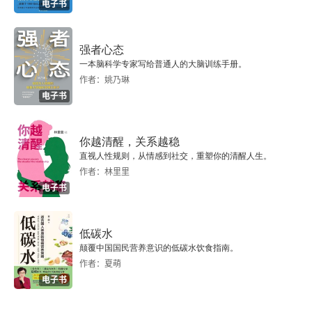
系并非你的父母所发明，而是从先辈那里继承的一
电子书
一个角度来看，已经发生的事，我们要做的是去接
整套逐渐累积而成的感受、规则、交流、观念。-
受它，而不是过分地要求自己。合理化把现存的一
强者心态
— 苏珊。福活德《原生家庭》幼小心灵创伤的蝴蝶
一本脑科学专家写给普通人的大脑训练手册。
切都当成是合情合理的，反正就这样，谁会当回事
效应之下，交友、职场都亮起红灯的小 
B 
感情生活
作者：姚乃琳
啊？没办法，我都理解，很正常。我生来就如此。
电子书
能避开蝴蝶效应吗？03 蝴蝶效应：救命稻草，也
固执的认为一切事情都没什么努力的空间，努力也
治不了原生家庭造就的伤。童年时期母爱的缺失和
没用。这类思维方式本质上是在逃避真正的问题。
你越清醒，关系越稳
与后妈博弈的艰辛，练就了小 
B 
一颗如铁的心。多
直视人性规则，从情感到社交，重塑你的清醒人生。
这三种错误的思维方式，一旦成为习惯，就会导致
年后，妈妈为了两个同母异父的弟弟屡次向她开口
作者：林里里
我们的人生出现各种各样的痛苦。十个错误的人生
电子书
求援，源于对妈妈的失望，帮了几次后她狠心地断
信条第一个，太在乎别人怎么看待你。第二个，无
了原本就有隔阂的母女关系。如果小时候拥有足够
低碳水
法忍受在重要的任务中失败。第三个，人和事都应
的爱，就不会遇到一个稍微对我好一点的人就想过
颠覆中国国民营养意识的低碳水饮食指南。
该朝着我要的方向发展，如果不是，那就太可怕
一生，所以离婚是必然，往后余生，不婚也不会是
作者：夏萌
电子书
了…… 这也是应该化。第四个，如果发生了糟糕的
偶然。原生家庭的影响，终其一生都在治愈，我渴
情况，那我一定要追究到某个人的责任，然后批评