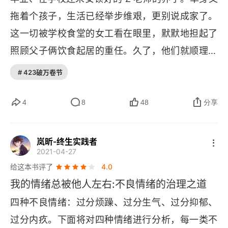
拖着个孩子，生活已经举步维艰，更别说成家了。
这一切被学校食堂的女工看在眼里，默默地担起了
照顾父子俩饮食起居的重任。久了，他们就顺理成
章结婚成家，还有了个女儿，她就是小 
B
。而这个
# 423破万卷节
充满变数的原生家庭无意间给小 
B 
幼小心灵留下的
创伤，为她的性格和处世之道的养成埋下了伏线，
4
8
48
分享
因蝴蝶效应裂变导致了她人生中很多次的重大挫
折，终其一生都在治愈。有的人用童年治愈一生，
岚昕-终生实践者
2021-04-27
有的人用一生治愈童年。-— 苏珊。福活德《原生
给这本书评了
4.0
家庭》01 蝴蝶效应：刺猬的刺只为防御，也会自伤
我的情绪总被他人左右:不良情绪的治理之道
很难治愈。文化程度和三观差异，这种男强女弱的
四种不良情绪：过分烦躁、过分生气、过分抑郁、
结合，似乎从一开始就注定了结局，小 
B 
的父母最
过分内疚。下面将对四种情绪进行分析，每一类不
终在她刚踏入小学大门时就以离婚告终，爸爸再