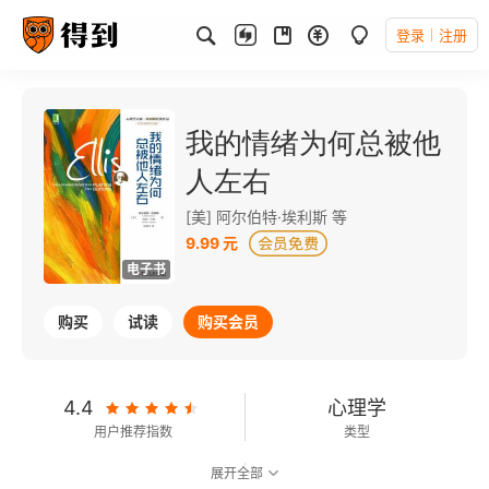
登录
注册
我的情绪为何总被他
人左右
[美] 阿尔伯特·埃利斯 等
9.99 元
电子书
购买
试读
购买会员
4.4
心理学
用户推荐指数
类型
展开全部
7.5
可以朗读