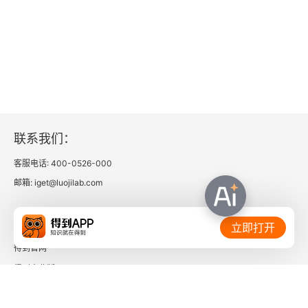
和当下关系的角度。第三步，反思如何来对抗不良
漂亮！源于对父母婚姻的绝望，对自己的婚姻从憧
情绪。第四步，问问自己我有没有更好的选择。用
憬、患得患失，最后到无感。救命稻草也治不了原
开放的心态来看待事情的结果。调整你的不良情
生家庭造就的伤，终其一生都在治愈。写在最后：
绪，让自己冷静下来，开始理性地思考问题。如球
一直无法跟继母顺畅沟通的小 
B 
前些日子跟我说，
员就要把那桶东西倒向观众席上了。观众席上的孩
跟继母和解了，为了爸爸有个幸福的晚年。在她的
子们出现了两种完全不同的反应，以前看过这个表
资助下，两个弟弟也都成家立业。终于与原生家庭
联系我们：
演的孩子，知道那个桶里装的都是糖果，所以他们
和解，与过去的自己和解。深陷合理化、应该化和
客服电话: 400-0526-000
昂首挺胸，开心地大叫着：“来啊！倒啊！” 没见过
恐怖化非理性情绪思维之苦的她，言语间充满了参
邮箱: iget@luojilab.com
这种场面的孩子却藏到了别人身后每个在不良情绪
透人生的大彻大悟。你想要良好、健康的亲情、爱
相关链接：
里挣扎的人都可以一步步认识自己的情绪，改善自
立即打开
情，想要正常地经营这些感情。你尤其想把情绪失
己的情绪，希望它能帮助你摆脱被他人掌控情绪的
得到官网
控最小化，不让它们影响你对过程的享受。不要让
得到企业版
厄运。
自己成为生活中自己努力的牺牲品！你只有一次生
时间的朋友
命，好好享受吧。----《我的情绪为何总是被他人