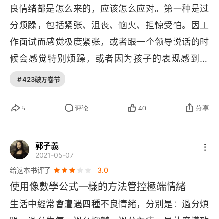
良情绪都是怎么来的，应该怎么应对。第一种是过
婚，妈妈为了生存远嫁从此再无音讯。第一次与后
分烦躁，包括紧张、沮丧、恼火、担惊受怕。因工
妈对抗离家出走时只有 10 岁，在跟后妈的博弈中
作面试而感觉极度紧张，或者跟一个领导说话的时
小 
B 
渐渐长成少女，与后妈斗气离家出走更是家常
候会感觉特别烦躁，或者因为孩子的表现感到恼
便饭的她脆弱又敏感得象一只小刺猬。孩子的世界
火。换句话说，这件事已经开始严重影响到你的情
很小，无论家长如何暴力以对，对他们而言，家长
# 423破万卷节
绪。第二种是过分生气，包括戒备、被激怒、气得
仍然是获得爱和安慰的唯一来源。-— 苏珊。福活
发疯、感觉到挫败。你的爱人批评你教育孩子的方
5
评论
40
分享
德《原生家庭》在本应得到父母关爱的年纪，却一
式不对，当你的孩子正处在青春期不尊重你的时
直活得象个斗士，长期绷紧了神经，与后妈斗，与
候，同事在工作上不配合你。第三种是过分抑郁，
郭子義 ⠀
2021-05-07
表现为无精打采，一蹶不振。如失去了爱的人，失
B 
俨然就是自己获得爱和安慰的唯一来源。这一点
给这本书评了
3.0
恋了，或者失去了工作。什么事都干不了，这就是
也造就了她跟同龄人格格不入的性格。一直蜷缩在
使用像數學公式一樣的方法管控極端情緒
你让这些事控制了你。第四种是过分内疚，就是你
自己的刺里，时时处于防御状态，一有风吹草动就
生活中經常會遭遇四種不良情緒，分別是：過分煩
会过分地承担责任，过分悔恨，过分自责，觉得
绝地反击、先下手为强。如若付出的真心，没能按