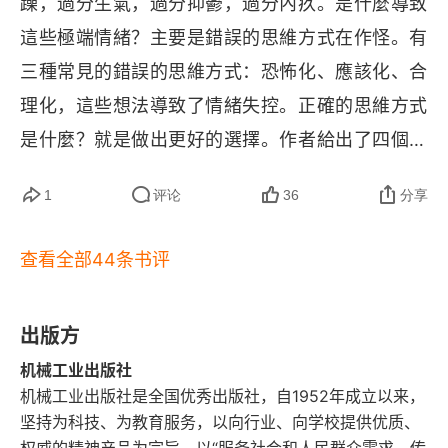
躁，過分生氣，過分抑鬱，過分內疚。是什麼導致
 “这都是我的错”。你因为离婚对孩子感到内疚，或
自己预设的那样得到反馈和回报，她的合理化思维
這些極端情緒？主要是錯誤的思維方式在作怪。有
者你和一个并不是真正喜欢的人在一起，这种情
就会被启动，对身边人零容忍的情绪就会暴发，而
三種常見的錯誤的思維方式：恐怖化、應該化、合
况，你都给了自己过多的责任。关键不在于发生的
这会导致亲近的人渐行渐远。幼小心灵创伤的蝴蝶
理化，這些想法導致了情緒失控。正確的思維方式
事情，而是在于你对事件的思维方式，或者说反应
效应导致的人际关系紧张，在职场也会寸步难行。
是什麼？就是做出更好的選擇。作者給出了四個步
模式。三种错误的思维方式恐怖化总喜欢把一件事
02 蝴蝶效应：职场本就没有应该，再添新伤更难
驟：第一步反思為什麼會有不良的情緒出現。第二
想得特别严重。我们总会这么想：万一怎么怎么
治愈。与后妈的屡次博弈都以小 
B 
的胜利而告终，
1
评论
36
分享
步審視想法，從三個角度來審視自己的角度、他人
样，我该怎么办？万一我回答不出问题怎么办？万
在她幼小的心里埋下了应该化思维的祸根。虽然爸
的角度和當下關係的角度。第三步反思如何對抗不
一我不够格怎么办？万一我这次面试过不了怎么
爸为了她再婚又离婚...... 直到她就业安顿下来之
查看全部44条书评
良情緒。第四步問問自己：我該怎麼做才是更好的
办？过度关注我们无法控制事件的结果。青少年最
后，爸爸在她的默许下才又找了个老伴儿，但爸爸
選擇？找到積極的態度和理性的思維方式，去行
容易使用恐怖化的思维方式，比如，万一我喜欢的
半辈子的牺牲似乎也无法疗愈她内心的创伤。不靠
出版方
動、去改善，然後以開放的心態來看待事情的結
女孩儿不喜欢我怎么办？万一考试考砸了怎么办？
他人的信念，让小 
B 
在进入职场后，很快就能单打
机械工业出版社
果。如果達不成就接受這個結果，不要太過執著。
已婚女性缺少安全感的时候可能会想，他是不是不
独斗获得骄人的业绩，成了公司的红人。手上的客
机械工业出版社是全国优秀出版社，自1952年成立以来，
作者這本心理學著作最大的貢獻就是把這一套複雜
爱我了？是不是我没有吸引力了，他开始烦我了？
坚持为科技、为教育服务，以向行业、向学校提供优质、
户越来越多，订单金额也越来越大，本就与同事关
的處理思維方式的方法，變成了一個個的步驟，讓