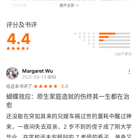
四步骤
展开全部
第6章 如何在工作上不让他人他物牵着鼻子走
评分及书评
4.4
第7章 爱人是终极操盘手
第8章 育儿：倒数第二个考验
138个评分
第9章 过剩的情绪操盘手
Margaret Wu
2021-09-13 编辑
第10章 去战胜它们吧
给这本书评了
5.0
蝴蝶效应：原生家庭造就的伤终其一生都在治
愈
还没能在突如其来的兄嫂车祸过世的噩耗中醒过神
来，一夜间失去双亲、2 岁不到的侄子成了刚大学
毕业、在学校还未安顿好的 
Z 
老师的养子。单身又