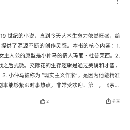
19 世纪的小说，直到今天艺术生命力依然旺盛，给
提供了源源不断的创作灵感。本书的核心内容：1.
女主人公的原型是小仲马的情人玛丽・杜普莱西。2. 
，一战之后式微。交际花的生存逻辑是通过美貌和才智，
. 小仲马被称为 “现实主义作家”，是因为他能精准
剧本能够紧跟时事热点，非常受欢迎。第一，《茶花
，女主人公的原型是小仲马的情人玛丽・杜普莱西。
2
分享
间就完成了《茶花女》。第二，小仲马的父亲是创作
。大小仲马的父子关系十分和谐，小仲马当选为法兰
成功当选，完全是仰赖父亲的荣耀。第三，法国的交