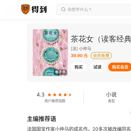
茶花女（读客经
[法] 小仲马
39.90 元
购买
试读
购买会员
电子书
4.3
小说
用户推荐指数
类型
134千字
2018-04-01
主编推荐语
字数
发行日期
法国国宝作家小仲马的成名作。20多次被改编同名