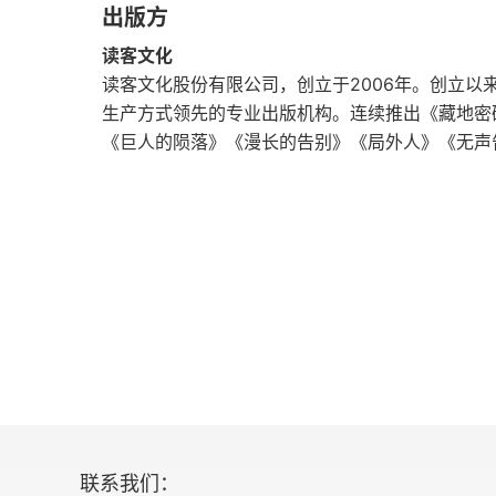
第二十三章
出版方
际花文化在 1848 年前后盛行，一战之
行交易获得财富、名声、贵族头衔。交际花
读客文化
第二十四章
读客文化股份有限公司，创立于2006年。创立
只是高级妓女，摆脱不了被主流不齿的命运。
第二十五章
生产方式领先的专业出版机构。连续推出《藏地密
精准地描摹出人世百态，剖析出社会问题。
《巨人的陨落》《漫长的告别》《局外人》《无声
第二十六章
崇母亲这个角色，看不起不劳而获的交际花。
的个体，倡导 “应该赋予女性和男性同等的自
第二十七章
联系我们：