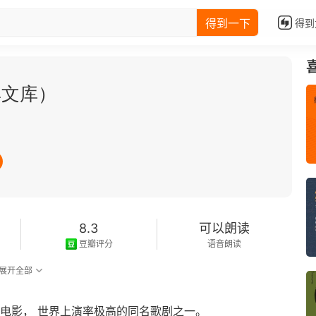
得到一下
得到
典文库）
8.3
可以朗读
豆瓣评分
语音朗读
展开全部
电影， 世界上演率极高的同名歌剧之一。