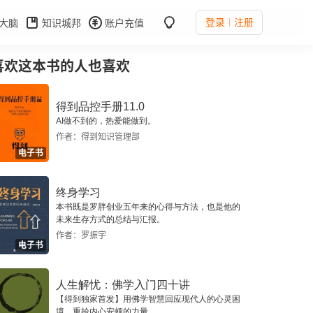
登录
注册
大脑
知识城邦
账户充值
喜欢这本书的人也喜欢
得到品控手册11.0
AI做不到的，热爱能做到。
作者：得到知识管理部
电子书
终身学习
本书既是罗胖创业五年来的心得与方法，也是他的
未来生存方式的总结与汇报。
作者：罗振宇
电子书
人生解忧：佛学入门四十讲
【得到独家首发】用佛学智慧回应现代人的心灵困
境，重拾内心安顿的力量。