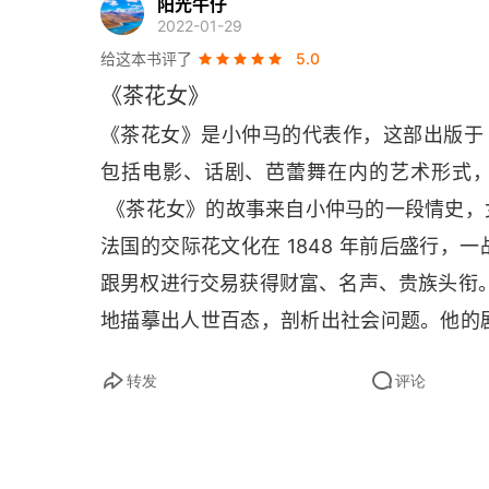
阳光牛仔
第十四章
2022-01-29
给这本书评了
5.0
第十五章
《茶花女》
第十六章
《茶花女》是小仲马的代表作，这部出版于 
包括电影、话剧、芭蕾舞在内的艺术形式，
第十七章
 《茶花女》的故事来自小仲马的一段情史，
第十八章
法国的交际花文化在 1848 年前后盛行
第十九章
跟男权进行交易获得财富、名声、贵族头衔。3
地描摹出人世百态，剖析出社会问题。他的
第二十章
女》的故事来自法国作家小仲马的一段情史
转发
评论
第二十一章
小仲马得知玛丽的死讯后，不到一个月的时
了《基督山伯爵》《三个火枪手》的大仲马
第二十二章
西院士之后，他在演讲中表示，他之所以能