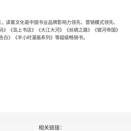
后式微。交际花的生存逻辑是通过美貌和才智，跟男权进
代表了妓女浪漫化、理想化的一面，但本质上，她们
以来，读客文化是中国书业品牌影响力领先、营销模式领先、
第四，小仲马被称为 “现实主义作家”，是因为他能
码》《岛上书店》《大江大河》《丝绸之路》《银河帝国》
他的剧本能够紧跟时事热点，非常受欢迎。小仲马推
告白》《半小时漫画系列》等超级畅销书。
早在 19 世纪，小仲马就已经认识到，女性是独立
由和权利”。
相关链接：