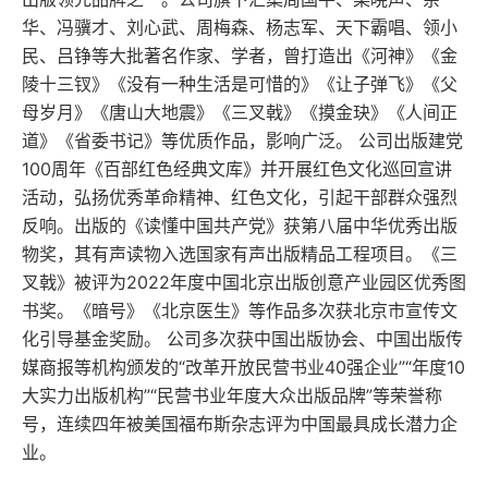
而且还是一个过程问题，关键是您的坚守和选择。
华、冯骥才、刘心武、周梅森、杨志军、天下霸唱、领小
中国的文化需要补课吗
民、吕铮等大批著名作家、学者，曾打造出《河神》《金
陵十三钗》《没有一种生活是可惜的》《让子弹飞》《父
靠什么拯救世界
母岁月》《唐山大地震》《三叉戟》《摸金玦》《人间正
道》《省委书记》等优质作品，影响广泛。 公司出版建党
大众情绪与文化自觉
100周年《百部红色经典文库》并开展红色文化巡回宣讲
现代知识分子还要肩起启蒙责任吗
活动，弘扬优秀革命精神、红色文化，引起干部群众强烈
反响。出版的《读懂中国共产党》获第八届中华优秀出版
论“新知识者”及其“话筒”
物奖，其有声读物入选国家有声出版精品工程项目。《三
叉戟》被评为2022年度中国北京出版创意产业园区优秀图
巴金的启示
书奖。《暗号》《北京医生》等作品多次获北京市宣传文
化引导基金奖励。 公司多次获中国出版协会、中国出版传
沉思闻一多
媒商报等机构颁发的“改革开放民营书业40强企业”“年度10
大实力出版机构”“民营书业年度大众出版品牌”等荣誉称
沉思鲁迅
号，连续四年被美国福布斯杂志评为中国最具成长潜力企
业。
论教育的诗性