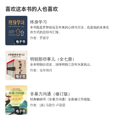
做立体的中国人
喜欢这本书的人也喜欢
抱持理想 开创未来
终身学习
本书既是罗胖创业五年来的心得与方法，也是他的未来生
存方式的总结与汇报。
作者：罗振宇
电子书
明朝那些事儿（全七册）
全本明朝白话史，演绎明朝三百年兴衰风云。
作者：当年明月
电子书
非暴力沟通（修订版）
经典畅销书《非暴力沟通》全新修订升级版。
作者：[美] 马歇尔·卢森堡
电子书