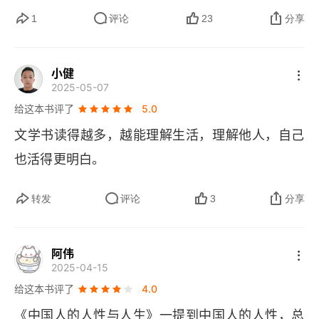
医生的位置
1
评论
23
分享
法理与情理
小健
一条小街的GDP现象
2025-05-07
给这本书评了
5.0
实难为续的收视率
文学书读得越多，越能理解生活，理解他人，自己
低消费，也潇洒
也活得更明白。
人间处方，我的一点人生经验
转发
评论
3
分享
我们为什么如此倦怠
人生和它的意义
阿伟
2025-04-15
人生真相
给这本书评了
4.0
《中国人的人性与人生》一提到中国人的人性，总