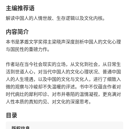
语音朗读
字数
主编推荐语
2025-03-01
解读中国人的人情世故、生存逻辑以及文化内核。
发行日期
内容简介
本书是茅盾文学奖得主梁晓声深度剖析中国人的文化心理
与国民性的重磅力作。
作者站在当今社会现实的立场，从文化到社会，从日常生
活到世道人心，对当代中国人的文化心理状况、普通中国
人的人生境遇，以及中国的文化与文化人，进行了细致入
微的观察与冷峻却不失温暖的评述。书中不仅蕴含作者对
时代病灶的犀利叩诊、对市井巷陌的温情凝视，更充满对
人性本质的真知灼见、对文化的深邃思考。
目录
版权信息