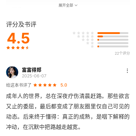
展开全部
猴子
评分及书评
真话的尴尬处境
4.5
报复的尺度
浮世百态，我们的社会
22个评分
平凡的地位
富富得郑
2025-06-07
中国父母与孩子
给这本书评了
5.0
成年人的世界，总在深夜疗伤清晨赶路。那些欲言
当今中国青年阶层分析
又止的委屈，最后都变成了朋友圈里仅自己可见的
该拿他们怎么办
动态。后来终于懂得：真正的成熟，是咽下解释的
仅仅谴责是不够的
冲动，在沉默中把路越走越宽。