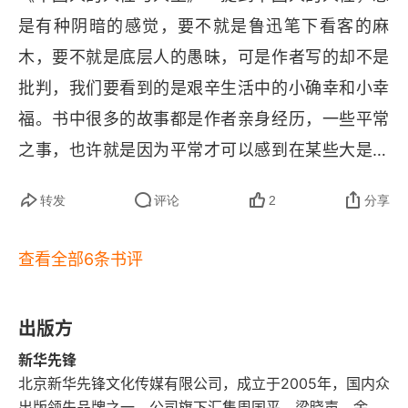
最合适的便是美的
是有种阴暗的感觉，要不就是鲁迅笔下看客的麻
何妨减之
木，要不就是底层人的愚昧，可是作者写的却不是
批判，我们要看到的是艰辛生活中的小确幸和小幸
我的“人生经验”
福。书中很多的故事都是作者亲身经历，一些平常
期望
之事，也许就是因为平常才可以感到在某些大是大
人生锦囊——梁晓声答读者问
非面前，我们只要追求平常心即可。现在大道理太
转发
评论
2
分享
多，而且还在源源不断的生产着 “大道理”“大理
狡猾是一种冒险
论”，也许回归自然，减掉欲望，一日三餐，一荤一
查看全部6条书评
禅机可无，灵犀当有
素才是长久之道，也不失是一种生存之道。对于以
前之人我的看法是不同人有不同的看法，只要前提
做竹须空，做人须直
出版方
条件不伤害别人，保留一点不同也是挺好，或许这
以人为本，中国文化修行
新华先锋
一点的冗余最终可以带来很大的发展。关于人生，
北京新华先锋文化传媒有限公司，成立于2005年，国内众
文化的报应
怎么样走，又能怎样走，这不仅仅是个时间问题，
出版领先品牌之一。公司旗下汇集周国平、梁晓声、余