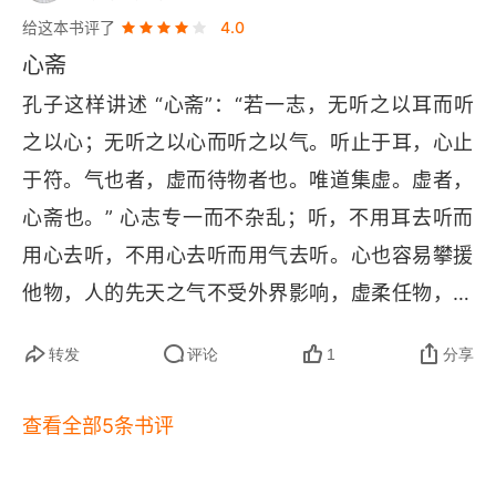
给这本书评了
4.0
不再给自己定指标
心斋
孔子这样讲述 “心斋”：“若一志，无听之以耳而听
之以心；无听之以心而听之以气。听止于耳，心止
于符。气也者，虚而待物者也。唯道集虚。虚者，
心斋也。” 心志专一而不杂乱；听，不用耳去听而
用心去听，不用心去听而用气去听。心也容易攀援
他物，人的先天之气不受外界影响，虚柔任物，所
以用自己的先天本真应对各种事物，不会被事物牵
转发
评论
1
分享
着走。放空成见，放空杂念，唯此真道，集在虚
心，这就是 “心斋”。
查看全部5条书评