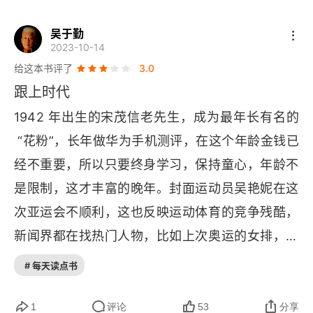
打卡
吴于勤
丰收节
2023-10-14
给这本书评了
3.0
铁汉柔情巴沙尔
跟上时代
德国汉学家普塔克：“海上丝路”本就是合作之路
1942 年出生的宋茂信老先生，成为最年长有名的
 “花粉”，长年做华为手机测评，在这个年龄金钱已
“他们走后，哪管洪水滔天”
经不重要，所以只要终身学习，保持童心，年龄不
我的妈妈变成了两间小屋
是限制，这才丰富的晚年。封面运动员吴艳妮在这
“巴基斯坦袁隆平”
次亚运会不顺利，这也反映运动体育的竞争残酷，
新闻界都在找热门人物，比如上次奥运的女排，但
让文化遗产“潮”起来
真到比赛往往黑马频出，最后同样漂亮的林雨薇得
# 每天读点书
乡村古壁画探幽记
到冠军。可所有参与过体育竞赛的都明白当今竞争
的激烈，省市比赛冠军就远胜高考状元，更不要说
1
评论
53
分享
何处最杭州