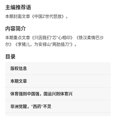
语音朗读
字数
主编推荐语
2023-10-01
本期封面文章《中国Z世代怒放》。
发行日期
内容简介
本期重点文章《只因我们“芯”心相印》《铁汉柔情巴沙
尔》《李猪儿，为安禄山“两肋插刀”》。
目录
版权信息
本期文章
体育强则中国强，国运兴则体育兴
非洲觉醒，“西药”不灵