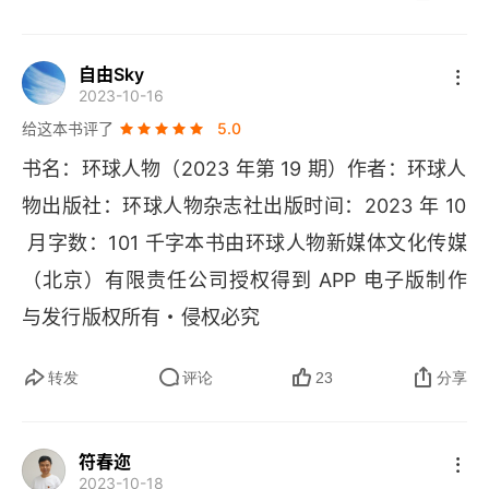
全国，洲际和世界冠军了，所以无论结果如何，都
用设计讲述中国故事
应该喝彩。这期没有报道的亚运女子七项全能冠军
自由Sky
2023-10-16
 - 郑妮娜力的故事更励志，特别是她腿上的纹身
难以定义的于和伟
给这本书评了
5.0
 “尽心尽力”。报刊杂志要探索深入报道，如果是追
“除了雪，这里拥有一切”
书名：环球人物（2023 年第 19 期）作者：环球人
新闻已经追不上了，本期的参加亚运会开幕式的叙
物出版社：环球人物杂志社出版时间：2023 年 10
妻子，房子，儿子
利亚总统阿萨德夫妻成为流量明星，他可是西方眼
 月字数：101 千字本书由环球人物新媒体文化传媒
中的大恶人。谁都不会想到现在爆发的新中东战
李猪儿，为安禄山“两肋插刀”
（北京）有限责任公司授权得到 
APP 
电子版制作
争，犹太人强势控制的西方媒体如何上演舆论战，
与发行版权所有・侵权必究
斜倚薰笼坐到明
会是个新的看点。世界变化快，看舆论战和经济战
才能明白底层逻辑。
不离人间，无累于世
转发
评论
23
分享
大坑火龙耀中秋
符春迩
你得“享乐愧疚症”了吗
2023-10-18