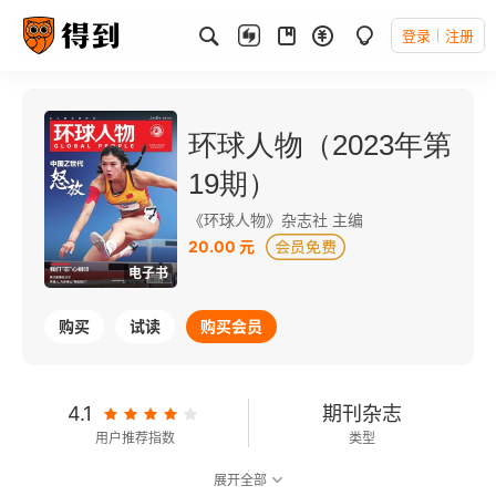
登录
注册
环球人物（2023年第
19期）
《环球人物》杂志社 主编
20.00 元
电子书
购买
试读
购买会员
4.1
期刊杂志
用户推荐指数
类型
展开全部
可以朗读
101千字