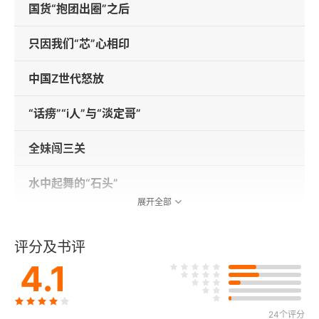
国货“抱团出圈”之后
只因我们“芯”心相印
中国Z世代怒放
“话痨”“i人”与“淡定哥”
全妹闯三关
水中起舞的“石头”
展开全部
我不是“拽姐”
评分及书评
当“倔丫头”遇见“疯丫头”
4.1
延伸阅读
24个评分