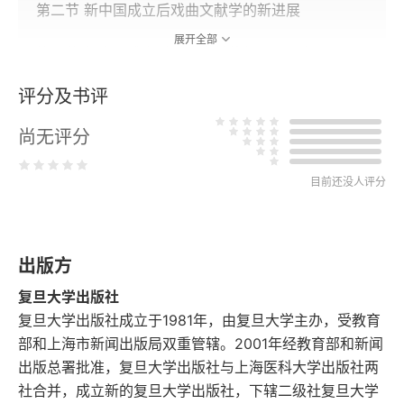
第二节 新中国成立后戏曲文献学的新进展
展开全部
第三节 新中国成立后戏曲文献的整理与刊布
评分及书评
第三章 二十世纪港台海外戏曲文献研究述略
尚无评分
第一节 港台地区戏曲文献的搜集、整理与研究
第二节 海外地区戏曲文献的收藏、整理与刊印
目前还没人评分
第四章 二十世纪新发现重要戏曲文献述略
出版方
第一节 《元刊杂剧三十种》的发现、整理与研究
复旦大学出版社
第二节 《永乐大典戏文三种》的发现、整理与研究
复旦大学出版社成立于1981年，由复旦大学主办，受教育
部和上海市新闻出版局双重管辖。2001年经教育部和新闻
第三节 清昇平署戏曲文献的搜集、整理与研究
出版总署批准，复旦大学出版社与上海医科大学出版社两
社合并，成立新的复旦大学出版社，下辖二级社复旦大学
第四节 车王府曲本的发现、整理与研究