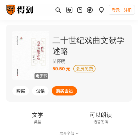
登录
注册
二十世纪戏曲文献学
述略
苗怀明
59.50 元
电子书
购买
试读
购买会员
文学
可以朗读
类型
语音朗读
展开全部
249千字
2018-08-01