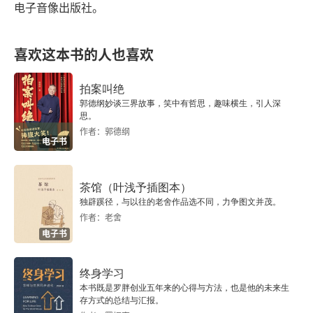
电子音像出版社。
第五节 脉望馆钞校本古今杂剧的发现、整理与研究
喜欢这本书的人也喜欢
第六节 明成化刊本《白兔记》的发现、整理与研究
拍案叫绝
第七节 天一阁蓝格抄本《录鬼簿》及续编的发现、
郭德纲妙谈三界故事，笑中有哲思，趣味横生，引人深
整理与研究
思。
作者：郭德纲
电子书
第八节 《九宫正始》的发现、整理与研究
第五章 二十世纪戏曲曲文辑佚述略
茶馆（叶浅予插图本）
独辟蹊径，与以往的老舍作品选不同，力争图文并茂。
第一节 南戏戏文辑佚述略
作者：老舍
电子书
第二节 元代杂剧辑佚述略
终身学习
第三节 二十世纪戏曲曲文辑佚的得失
本书既是罗胖创业五年来的心得与方法，也是他的未来生
存方式的总结与汇报。