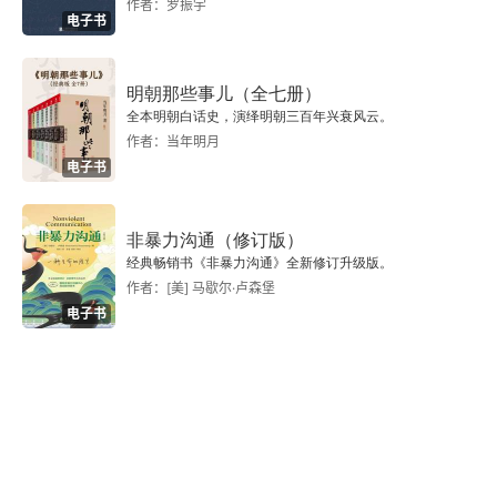
作者：罗振宇
第六章 二十世纪中国戏曲目录学述略
电子书
第一节 二十世纪戏曲目录学发展概况
明朝那些事儿（全七册）
第二节 二十世纪戏曲目录学若干重要问题综述
全本明朝白话史，演绎明朝三百年兴衰风云。
作者：当年明月
第三节 二十世纪目录学的发展演进与戏曲著录
电子书
第四节 二十世纪戏曲目录学的得失
非暴力沟通（修订版）
经典畅销书《非暴力沟通》全新修订升级版。
结语 二十世纪戏曲文献学与戏曲史研究
作者：[美] 马歇尔·卢森堡
电子书
二十世纪大陆地区出版中国戏曲论著要目编年
二十世纪下半期港台地区出版中国戏曲论著要目编年
后记
修订版后记