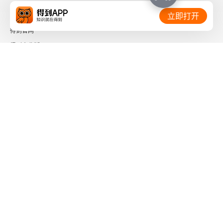
相关链接：
立即打开
得到官网
得到企业版
时间的朋友
了解更多：
下载「得到App」
关注微信公众号
社会信用代码 91110108662186561M
出版物经营许可证 新出发京零字第海200073号
广播电视节目制作经营许可证 （京）字第01204号