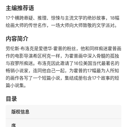
豆瓣评分
语音朗读
主编推荐语
163千字
2018-01-01
17个横跨悬疑、推理、惊悚与主流文学的绝妙故事，18幅
字数
发行日期
绘画大师的传世名作，一场大师向大师致敬的文学派对。
内容简介
劳伦斯·布洛克是爱德华·霍普的粉丝，他和同样痴迷霍普画
作的电影导演希区柯克一样，为霍普画中深入骨髓的孤独
与寂寥所痴迷。布洛克因此邀请了16位美国当代最著名的
畅销小说家，连同他自己一起，为霍普的17幅最为人所知
的画作各写了一个短篇小说，集结成册包含17个故事的短
篇小说集。
目录
版权信息
序