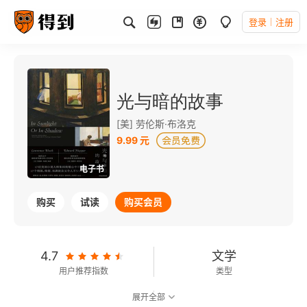
登录
注册
光与暗的故事
[美] 劳伦斯·布洛克
9.99 元
电子书
购买
试读
购买会员
4.7
文学
用户推荐指数
类型
展开全部
7.9
可以朗读