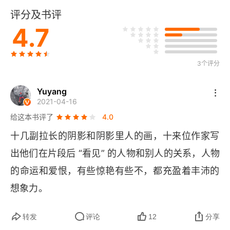
评分及书评
电影放映师
4.7
牧师的收藏
3个评分
办公室之夜
Yuyang
窗边的女人
2021-04-16
给这本书评了
4.0
静物1931
十几副拉长的阴影和阴影里人的画，十来位作家写
夜之窗
出他们在片段后 “看见” 的人物和别人的关系，人物
阳光中的女人
的命运和爱恨，有些惊艳有些不，都充盈着丰沛的
想象力。
自助餐厅之秋
转发
评论
12
分享
作家简介