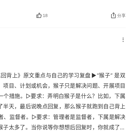
。抱怨的对象是谁呢？就是那个养猴最多的上级。而
的管理能力分出高下的地方。
18
分享
▶
子跳回背上》原文重点与自己的学习复盘
“猴子” 是双
、项目、计划或机会，猴子只是解决问题、开展项目
一个措施。▷要求：弄明白猴子是什么？比如，下属
了半天，最后说晚点回复，那么猴子就跑到自己背上
者、监督者。▷要求：管理者是监督者，下属是解决
猴子太多了。当你说等你想想后回复时，你就成了解