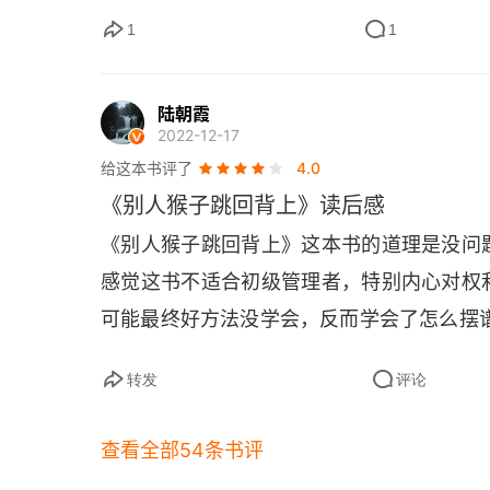
▶
决问题者，而下属变成监督者。
安肯自由
抓猴子的地点
1
1
行性报告 (最高层级)。第 4 级：行动，
 级：提出建议，按照裁断的结果行动。第 2
往上蹿升的猴子很容易被拖延
陆朝霞
级)。▷要求：确保下属使用的是第 3 级到
管理者的思考
2022-12-17
▶
多。
6 大规则：(1) 确保你的猴子不会被
给这本书评了
4.0
下属的惯用伎俩
量。(3) 喂养猴子的责任必须落在下属身上
《别人猴子跳回背上》读后感
(5) 避免遭到误解。(6) 展开即时对话
第4章 谁是猴子的主人
《别人猴子跳回背上》这本书的道理是没问
做的事情有限，当事情太多，最后所有事情
感觉这书不适合初级管理者，特别内心对权
“我们”没有问题
下属喂养，但需要控制数量，过犹不及。5
可能最终好方法没学会，反而学会了怎么摆
跳回自己的背上。6）看长篇报告，还不如
专业的猴子管理者
有者是下属，要用再提取。
转发
评论
第5章 管理不当的猴子
查看全部54条书评
谁为谁工作