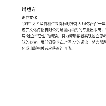
关系恶劣
出版方
强迫搜集猴子的命运
湛庐文化
“湛庐”之名取自相传是春秋时铸剑大师欧冶子“十年
第6章 成为专业驯猴师
湛庐文化传播有限公司是国内领先的专业出版商，
导“独立”“理性”的阅读，努力帮助读者实现独立
启示
昧的心智。我们倡导“精进”“深入”的阅读，努力帮
化成出版相关者应获得的价值。
打破恶性循环
从下属占用的时间到可支配时间
第7章 让猴子跳回主人背上
锦囊妙计
物归原主
训练你的下属