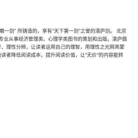
磨一剑” 所铸造的，享有“天下第一剑”之誉的湛庐剑。 北京
专业从事经济管理类、心理学类图书的策划和出版。湛庐倡
思考、理性分辨，让读者运用自己的理智，用理性之光照亮蒙
助读者降低阅读成本，提升阅读价值，让"无价"的内容能转