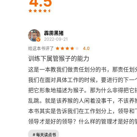
4.5
两难困境
服从
一致性
霹雳黑猪
2022-09-21
创新
给这本书评了
4.0
训练下属管猴子的能力
应对之道
这是一本教我们做责任划分的书，那责任划
专业驯猴师
我们在面对具体工作的时候，要进行的下一
把它形象地描述为猴子。那为什么非得把它
什么是猴子
乱跳。就是该养猴的人闲着没事干，不该养
谁的背上有猴子
本书其实是告诉我们在工作划分上，领导和
下属占用的时间
领导才是好的领导？什么样的管理才是好的
有任务，而是发动更多人去达到一个组织目
安肯自由量表
# 每天读点书