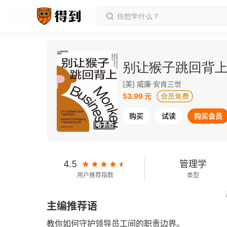
别让猴子跳回背
[美] 威廉·安肯三世
53.99 元
购买
试读
购买会员
电子书
4.5
管理学
用户推荐指数
类型
56千字
2022-09-01
主编推荐语
字数
发行日期
教你如何守护领导员工间的职责边界。