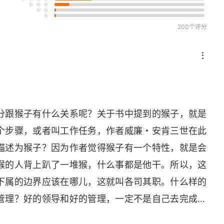
200个评分
分跟猴子有什么关系呢？关于书中提到的猴子，就是
个步骤，或者叫工作任务，作者威廉・安肯三世在此
描述为猴子？因为作者觉得猴子有一个特性，就是会
猴的人背上趴了一堆猴，什么事都是他干。所以，这
下属的边界应该在哪儿，这就叫各司其职。什么样的
管理？好的领导和好的管理，一定不是自己去完成所
标。如果猴子乱跳，结果自然就是团队的组织绩效会