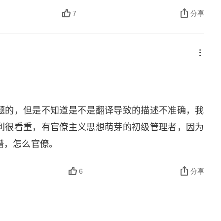
量表自由层级 + 授权范围：第 5 级：独立行动，例
7
分享
但需立即请示 (意味着报告频率超过例行程度)。第 3
 级：请示要做什么。第 1 级：等待指示 (最低层
第 5 级的授权范围，否则自己背上的猴子就会越来越
活活饿死。要么喂养，要么 “杀掉”。(2) 不要让猴子过
。(4) 毫无进展不能作为重新安排喂养时间的借口。
。▷要求：理解六个规则。比如，1）时间和精力有限，能
题的，但是不知道是不是翻译导致的描述不准确，我
都做不好，也就是猴子被活活饿死。2）找到猴子让
利很看重，有官僚主义思想萌芽的初级管理者，因为
）与下属沟通时，一不小心就出现误解，从而让猴子
谱，怎么官僚。
直接对话，让下属自己说一说报告的内容，报告的所
6
分享