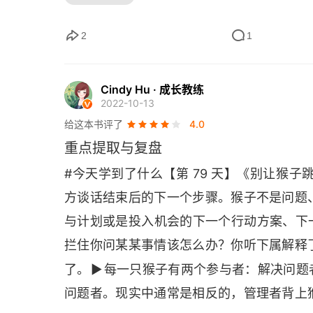
下降，效率也会变得很低，所有人都在抱怨
第2章 你是猴子磁场吗
谁要为工作负责？如何安排工作？则是领导
2
1
情境1 让我想一下
Cindy Hu · 成长教练
找回被下属占用的时间
2022-10-13
给这本书评了
4.0
逆向管理
重点提取与复盘
情境2 给我一份会议记录
#今天学到了什么【第 79 天】《别让猴
方谈话结束后的下一个步骤。猴子不是问题
拖着下属
与计划或是投入机会的下一个行动方案、下
情境3 让我知道，我可以帮上什么忙
拦住你问某某事情该怎么办？你听下属解释
第3章 猴子从哪里来
▶
了。
每一只猴子有两个参与者：解决问题
问题者。现实中通常是相反的，管理者背上
抓猴子的工具