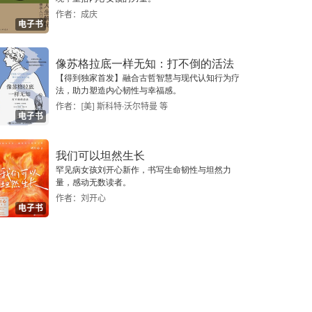
作者：成庆
电子书
像苏格拉底一样无知：打不倒的活法
【得到独家首发】融合古哲智慧与现代认知行为疗
法，助力塑造内心韧性与幸福感。
作者：[美] 斯科特·沃尔特曼 等
电子书
我们可以坦然生长
罕见病女孩刘开心新作，书写生命韧性与坦然力
量，感动无数读者。
作者：刘开心
电子书