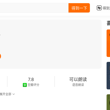
得到一下
得到
上
7.8
可以朗读
豆瓣评分
语音朗读
展开全部