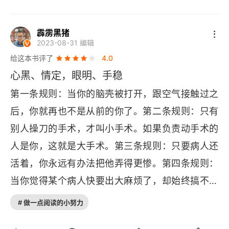
周大的婴儿 ——“瑞贝卡”，这些故事让人忍不住想
哭，做了母亲后，有更深刻的感受，希望每一个来
霹雳黑猪
2023-08-31 编辑
到这个世界的孩子，都能够长乐无忧，健康成长。
给这本书评了
4.0
❤
❤
❤
️生命真的很脆弱，很脆弱，珍惜它并拥抱
心黑、情定，眼明、手稳
它。
第一条规则：当你的脑壳被打开，跟空气接触过之
后，你就再也不是从前的你了。第二条规则：只有
别人操刀的手术，才叫小手术。如果负责动手术的
人是你，这就是大手术。第三条规则：只要病人还
活着，你永远有办法把他弄得更惨。第四条规则：
当你觉得某个病人快要出大麻烦了，却始终搞不清
楚原因时，要好好睁大眼睛看一看病人。第五条规
# 做一点阅读的小努力
则：永远要记得亲口问病人到底是哪里痛，或者是