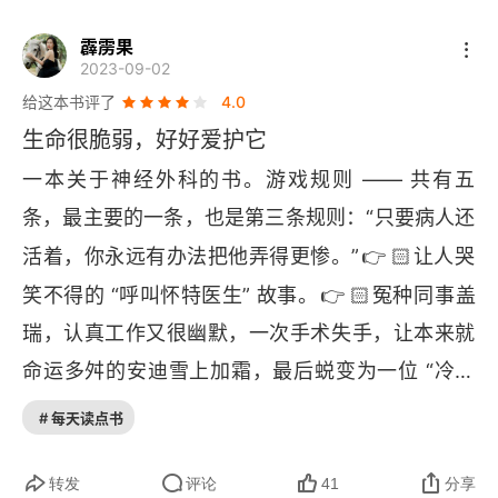
霹雳果
第十二章 生命之轮
2023-09-02
给这本书评了
4.0
第十三章 归于此地
生命很脆弱，好好爱护它
后记
一本关于神经外科的书。游戏规则 —— 共有五
条，最主要的一条，也是第三条规则：“只要病人还
👉
🏻
活着，你永远有办法把他弄得更惨。”
让人哭
👉
🏻
笑不得的 “呼叫怀特医生” 故事。
冤种同事盖
瑞，认真工作又很幽默，一次手术失手，让本来就
命运多舛的安迪雪上加霜，最后蜕变为一位 “冷血
怪医”。当然治疗过程中是没有对错，手术本身就存
# 每天读点书
😔
😔
😔
👉
🏻
在风险，只是都让安迪遇上了。
先
天畸形的早产婴儿 ——“麦肯娜”，小脑长有肿瘤六
转发
评论
41
分享