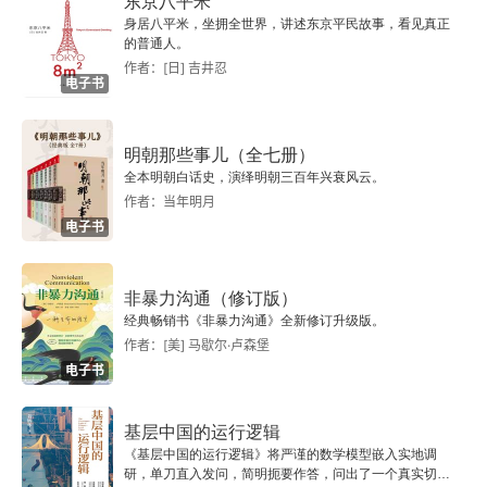
东京八平米
身居八平米，坐拥全世界，讲述东京平民故事，看见真正
寻常的病人、寻常的医生，他们如何面对棘手的疾
的普通人。
病，以及偶尔展示出不寻常勇气的时刻。不是不会
作者：[日] 吉井忍
电子书
犯错，但要勇敢面对，善于总结。这不光是对于医
者的要求，同样也适用于我们每一个人。
明朝那些事儿（全七册）
全本明朝白话史，演绎明朝三百年兴衰风云。
作者：当年明月
电子书
非暴力沟通（修订版）
经典畅销书《非暴力沟通》全新修订升级版。
作者：[美] 马歇尔·卢森堡
电子书
基层中国的运行逻辑
《基层中国的运行逻辑》将严谨的数学模型嵌入实地调
研，单刀直入发问，简明扼要作答，问出了一个真实切近