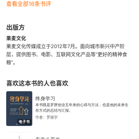
的人不应该从事殡仪行业”。我在一次医生朋友们的
查看全部16条书评
为 “人” 的尊重。
聚会时，听到几个年轻住院医生的酒后抱怨。抱怨
现在的医患关系太紧张，他们的职业得不到世人的
出版方
理解。还会因为有人说医生冷血或者麻木之类的话
果麦文化
而生气，但又苦于无法在争执中表白自己，无法改
果麦文化传媒成立于2012年7月。面向城市新兴中产阶
变他人的偏见。这时我的那位外科主任朋友，突然
层，提供图书、电影、互联网文化产品等“更好的精神食
粮”。
不咸不淡的给他们一个六字真言做总结:“非同行，
不谈医。” 作为回应，这是我所知道的对于医生的
喜欢这本书的人也喜欢
 “冷血” 的质疑，最精辟、最酷、最有型的回答。回
到本书，作者的故事讲的绝大部分都不是在吹嘘自
终身学习
己多有才干，他自谦跟天才完全搭不上边。这本书
本书既是罗胖创业五年来的心得与方法，也是他的未来生
存方式的总结与汇报。
谈的也不是些稀奇古怪的病例或者古怪医生，更没
作者：罗振宇
电子书
有躲在什么地方谈情说爱的场面，没有什么医学界
名人的内幕故事。只是把焦点放在寻常的人物上：