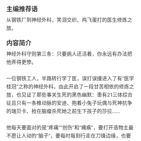
豆瓣评分
语音朗读
主编推荐语
152千字
2023-07-01
从钢铁厂到神经外科，笑泪交织、鸡飞蛋打的医生修炼之
字数
发行日期
旅。
内容简介
神经外科守则第三条：只要病人还活着，你永远有办法把
他弄得更惨。
一位钢铁工人，半路转行学了医，误打误撞进入了有“医学
桂冠”之称的神经外科，由此开启了一段甘苦相依的修炼之
旅，也见证了那些事关生死的黑色幽默：患有21三体综合
征且只有一条椎动脉的安迪、抱着小兔子玩偶与死神抗争
的瑞贝卡、抢在脑瘤杀死她之前生下孩子的莎拉……
他每天要面对的是“疼痛”“创伤”和“瘫痪”，要打开造物主最
不愿让人动的“脑子”，要每时每刻行走在刀锋边缘，也要