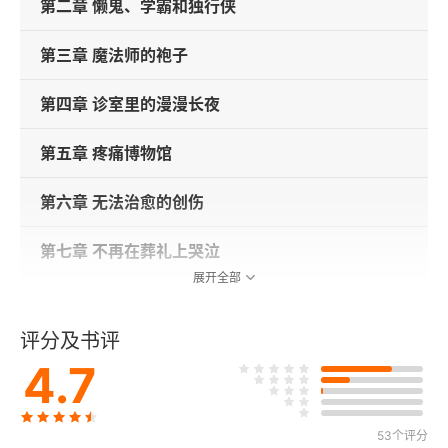
第二章 懒鬼、学霸和独行侠
第三章 魔法师的袍子
第四章 诊室里的漫漫长夜
第五章 疼痛博物馆
第六章 无法治愈的创伤
第七章 不再在葬礼上哭泣
展开全部
第八章 谁都可以做这行吗？
评分及书评
第九章 唉，这些英国人
4.7
第十章 瑞贝卡和她的小兔子
53个评分
第十一章 我害死了查尔斯