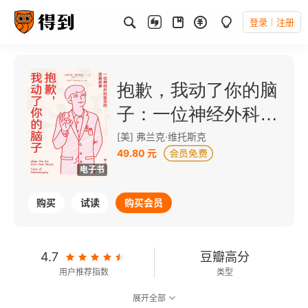
登录
注册
抱歉，我动了你的脑
子：一位神经外科医
生的悲喜故事
[美] 弗兰克·维托斯克
49.80 元
电子书
购买
试读
购买会员
4.7
豆瓣高分
用户推荐指数
类型
展开全部
9.0
可以朗读