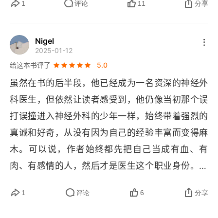
哪里发麻没感觉。永远要亲自检查 
X 
光片，检查片
1
评论
11
分享
子上的名字和其他图表上的名字是否为同一个人。
而且要记住，一定要仔细核对手术同意书上的名字
Nigel
2025-01-12
和绑在病人手腕上的名字。.................. 这本《抱
给这本书评了
5.0
歉，我动了你的脑子》还有另一个版本的不同译名
虽然在书的后半段，他已经成为一名资深的神经外
《神经外科的黑色喜剧》。英文原名 
When the 
科医生，但依然让读者感受到，他仍像当初那个误
Air Hits Your Brain
—
Tales of Neurosurgery
，我
打误撞进入神经外科的少年一样，始终带着强烈的
觉得这个中文译名很传神很贴切。作者弗兰克・维
真诚和好奇，从没有因为自己的经验丰富而变得麻
托斯克本是一名钢铁工人，后来发奋成了一位神经
木。可以说，作者始终都先把自己当成有血、有
外科医生。这是以他和他的同事们的经历为蓝本写
肉、有感情的人，然后才是医生这个职业身份。法
的一本书，很难归类，讲的是故事，但又不是严格
兰克没有职业带来的傲慢，而是一直像个朋友一
意义的小说，也算不到散文里去。在第七章中，看
1
评论
6
分享
样，对读者娓娓道来。读完这本书你会毫不怀疑，
到了这样的一句俄罗斯谚语，“那些会在葬礼上哭泣
这样一位医生，在面对患者时，也一定会给对方作