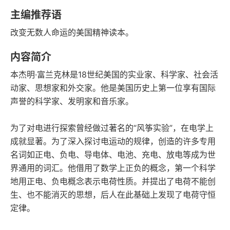
豆瓣评分
语音朗读
主编推荐语
368千字
2015-04-01
改变无数人命运的美国精神读本。
字数
发行日期
内容简介
本杰明·富兰克林是18世纪美国的实业家、科学家、社会活
动家、思想家和外交家。他是美国历史上第一位享有国际
声誉的科学家、发明家和音乐家。
为了对电进行探索曾经做过著名的“风筝实验”，在电学上
成就显著。为了深入探讨电运动的规律，创造的许多专用
名词如正电、负电、导电体、电池、充电、放电等成为世
界通用的词汇。他借用了数学上正负的概念，第一个科学
地用正电、负电概念表示电荷性质。并提出了电荷不能创
生、也不能消灭的思想，后人在此基础上发现了电荷守恒
定律。