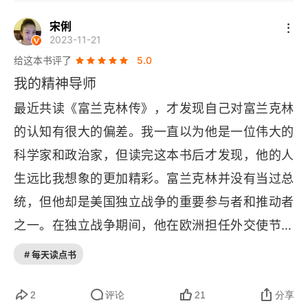
宾夕法尼亚报：对世界着迷
能拥有如此尊重事实，随机应变，无固定之规的处
宋俐
2023-11-21
事方式，似乎一切都不是问题，一切也能够解决。
实用的婚姻：富兰克林的理智与情感
给这本书评了
5.0
如果解决不了呢？那就算了。也许，这种姿态是普
谁是私生子的母亲
我的精神导师
通人都能达到的，理想状态。富兰克林这种人生态
最近共读《富兰克林传》，才发现自己对富兰克林
勤俭的另一半
度，现在知道是折中，是中庸。中间道路并不是和
的认知有很大的偏差。我一直以为他是一位伟大的
稀泥，而是正确的路，就好像沿着独木桥的中间行
被上帝带走的小生命
科学家和政治家，但读完这本书后才发现，他的人
走。怯懦的反义词，不是勇敢而是鲁莽，怯懦和鲁
生远比我想象的更加精彩。富兰克林并没有当过总
定义自己的上帝
莽的中间，才是勇敢，这就是富兰克林经常秉持的
统，但他却是美国独立战争的重要参与者和推动者
原则，特别是晚年时期的原则，折中。
道德完善计划
之一。在独立战争期间，他在欧洲担任外交使节，
启蒙运动的信条：从实际出发观察万物
为美国争取到了重要的国际支持。同时，他还积极
# 每天读点书
参与了美国宪法的制定，为美国的政治制度奠定了
致富之路：《穷理查历书》
基础。因此，他被誉为美国的开国元勋之一。虽然
2
评论
21
分享