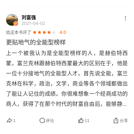
第五章 社会公民（费城，1731~1748年）
富兰克林并没有发明蒸汽机，但他的发明和发现对
人类的生活产生了深远的影响。他发明了双焦距眼
建设人间之城：独立与公民参与
刘富强
2021-04-02
镜、避雷针、导尿管、节能炉子、游泳镜和脚蹼
共济会：提升社会地位
给这本书评了
4.0
等，这些发明不仅改善了人们的生活质量，还推动
更贴地气的全能型榜样
大觉醒运动：与启蒙时代背道而驰
了人类文明的进步。富兰克林还是一位杰出的商人
上一个被我认为是全能型榜样的人，是赫伯特西
和慈善家。他创建了美国第一家公益组织 —— 共
出版大战：被激发的权力欲望
蒙。富兰克林跟赫伯特西蒙最大的区别在于，他是
读社，致力于推动文化和教育的发展。他还创办了
萨莉·富兰克林：给女儿的实用教育
一位十分接地气的全能型人才。首先说全能，富兰
美洲第一家会员制图书馆 —— 费城图书馆，为公
克林在科学，政治，文学，商业等各个领域都做出
众提供了丰富的知识资源。他的商业才华也备受赞
波莉·贝克：抨击对女性的不公正态度
了能让人记住的成绩。你很难想象一个经商成功的
誉，他创建了美国第一家公共信用社，推动了金融
创办北美殖民地哲学会：联系其他殖民地
商人，获得了在那个时代的财富自由后，能够静下
和商业的发展。富兰克林的一生充满了传奇色彩，
心来，沉浸于科学实验中（就是我们熟知的富兰克
创办宾夕法尼亚民团：联合而不是各自为政
他的成就和贡献不仅局限于科学、政治和商业领
1
评论
11
分享
林研究闪电的那个实验）。你也很难想象，刚才做
域，还涉及文化、教育和公益事业等多个方面。他
财务自由：把时间和精力放在其他领域