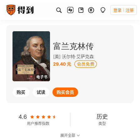
登录
注册
富兰克林传
[美] 沃尔特·艾萨克森
29.40 元
电子书
购买
试读
购买会员
4.6
历史
用户推荐指数
类型
展开全部
8.4
可以朗读