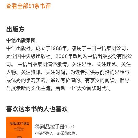
科学实验的那个理工男的形象，居然可以在自己的
的思想和精神影响了无数人，因此被誉为 “第一个
查看全部51条书评
感情生活中，沉淀出众多出名的著作。在兼具理性
第六章 科学家和发明家（费城，1744~1751年）
美国人”。读完《富兰克林传》后，我明白了一个道
主义和浪漫情怀之外，他还可以深度参与政治，成
理：一个人的成功并不仅仅取决于他的才华和能
对知识的探索：火炉、风暴和导尿管
出版方
为国家政治的主导人之一。以上是富兰克林全能性
力，还取决于他的品质和价值观。富兰克林之所以
中信出版集团
历史性的突破：电
的体现。而他与我们熟知的其他伟人全能性的不同
能够取得如此辉煌的成就，不仅仅因为他是一个聪
中信出版社，成立于1988年，隶属于中国中信集团公司，
点在于，它的全能性非常接地气。有人这样打过比
明和有才华的人，还因为他是一个诚实、勤奋、有
从苍天处取得闪电
是全国中央级出版社。2008年改制为中信出版股份有限公
方：就富兰克林大部分的精神和思想的努力实践而
司。 中信出版集团满怀激情，关注思想、关注理念、关注
爱心和有担当的人。他的人生经历告诉我们，一个
从暴君处夺取王权
人物、关注资讯、关注时尚，为读者提供最前沿的思想与
言，他的伟大更多的来源于其实用性而非深奥或诗
人的价值并不在于他拥有多少财富或地位，而在于
最优秀的学习实践，通过有价值的、有享受的阅读，倡导
意。在科学上，他更像是爱迪生而非牛顿；在文学
第七章 政治家（费城，1749~1756年）
他为社会做出了多少贡献。富兰克林从此也是我的
与展示新的文化主流，启动一个“大众阅读时代”。
上，他更像是马克・吐温而非莎士比亚；在哲学
精神导师。
创办宾夕法尼亚大学
上，他像是约翰逊而非伯克利；而在政治上，他更
喜欢这本书的人也喜欢
强调实用的政治思想家
像是伯克而非洛克。除了才华之外，富兰克林身上
最吸引我的一个特点是：他具有极强的正义感和自
得到品控手册11.0
最活跃的废奴主义者
AI做不到的，热爱能做到。
律性，并且列出了他认为理想中的 12 条美德，值