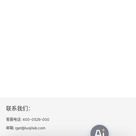
第十章 密探（伦敦，1765~1770年）
重返伦敦大家庭
1765年印花税法案：富兰克林最严重的政治误判
为国家辩护
富兰克林不愿回家
另一个家
希尔斯伯勒和汤森税法：富兰克林的立场
联系我们：
北美殖民地爱国者：难以维持的平衡
客服电话: 400-0526-000
邮箱: iget@luojilab.com
第十一章 背叛（伦敦，1771~1775年）