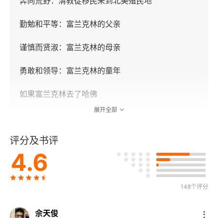
奔向荒野：清教徒移民来到北美殖民地
勤勉和平等：富兰克林的父亲
谨慎而贤淑：富兰克林的母亲
勇敢和领导：富兰克林的童年
如果富兰克林去了哈佛
展开全部
发明家的起点
评分及书评
天性：富兰克林与书
4.6
寂寞的行善者：富兰克林的作家之路
奔向繁华：富兰克林前往费城
148个评分
第三章 帮工生涯（费城与伦敦，1723~1726年）
佘天俊