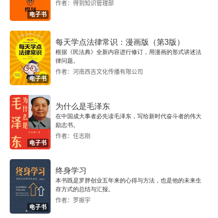
作者：得到知识管理部
潜在联盟：出任邮政总长
得我们打印下来，贴在自己的床头：节制：食不过
电子书
饱，饮不过量。沉默：言则于人于己有益，不做无
奥尔巴尼北美殖民地联盟计划：寻求和谐的解决方案
每天学点法律常识：漫画版（第3版）
益闲聊。有序：一切物品都应有序放置，每件事情
根据《民法典》全新内容进行修订，用漫画的形式讲述法
凯瑟琳·雷：富兰克林与红颜知己
律问题。
都应按时完成。意志坚定：事当做必做，绝不半途
作者：河南西吉文化传播有限公司
电子书
而废。节俭：所费钱财必须于人于己有利（绝不浪
领主的死敌：布拉多克引发的政治分歧
费）。勤奋：不虚度光阴，每时每刻做有用的事，
民团上校富兰克林：谦虚与被认可的矛盾
为什么是毛泽东
摒弃不必要的行为。真诚：绝不欺骗伤害他人，思
在中国成大事者必先读毛泽东，写给新时代奋斗者的伟大
励志书。
新使命：大英帝国危险的敌人
想纯洁公正，言之有据。正直：不冤枉伤害他人，
作者：任志刚
电子书
不忘记自己造福他人的责任。中庸：不走极端，如
第八章 浑水湍流（伦敦，1757~1762年）
果受到应有的伤害，不要恼怒。清洁：保持身体、
终身学习
史蒂文森太太的房客：出使伦敦
衣服和住所的整洁干净。平静：心如止水，不为琐
本书既是罗胖创业五年来的心得与方法，也是他的未来生
存方式的总结与汇报。
事、庸事或难以避免之事所扰。贞洁：克制欲望，
富兰克林的伦敦世界
作者：罗振宇
电子书
除非为了健康或生养后代，以免头脑愚钝、身体虚