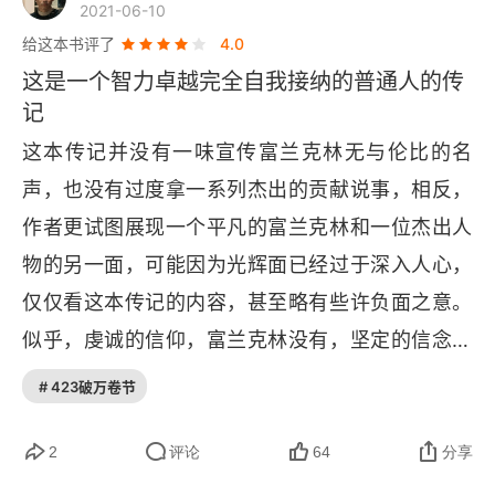
2021-06-10
凯默印刷店：富兰克林的个人魅力
给这本书评了
4.0
这是一个智力卓越完全自我接纳的普通人的传
不可靠的赞助人
记
初往伦敦
这本传记并没有一味宣传富兰克林无与伦比的名
声，也没有过度拿一系列杰出的贡献说事，相反，
个人努力，还是上帝的仁慈？
作者更试图展现一个平凡的富兰克林和一位杰出人
理性动物：未来行为准则
物的另一面，可能因为光辉面已经过于深入人心，
仅仅看这本传记的内容，甚至略有些许负面之意。
第四章 来自费城的印刷工（费城，1726~1732年）
似乎，虔诚的信仰，富兰克林没有，坚定的信念，
初创事业
富兰克林没有，强烈的观点，富兰克林没有，固有
# 423破万卷节
共读社：富兰克林的公共层面映像
的看法，富兰克林也没有，在我看完书的感觉中，
富兰克林有的是，对自己智力的信心和优越感，似
2
评论
64
分享
“好事者”：媒体集团的发轫
乎对自己智力极端的信任和对自我的完全接纳，才