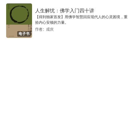
与佩恩家族开战
弱，或损害自己和他人的安宁与名誉。读完这本书
人生解忧：佛学入门四十讲
天生的混蛋：富兰克林与儿子威廉
后，我觉得相比于赫伯特西蒙，富兰克林更像是我
【得到独家首发】用佛学智慧回应现代人的心灵困境，重
拾内心安顿的力量。
想真正成为的那种人：有极强的理想主义气质，同
作者：成庆
领主的反击
电子书
时坚定地践行自己的理念，做落地的事情。并且，
最大的幸福
在精进科学素养的同时，还可以在生活，商业中的
各个方面都能有所建树。希望大家也能从这本书中
加拿大与帝国：殖民地问题
汲取到自己想要的力量。
苦乐参半的告别
第九章 再返英伦（费城，1763~1764年）
四处游历的邮政总长：英国还是北美殖民地
“帕克斯顿之子”：富兰克林勃然大怒
再一次与领主抗争