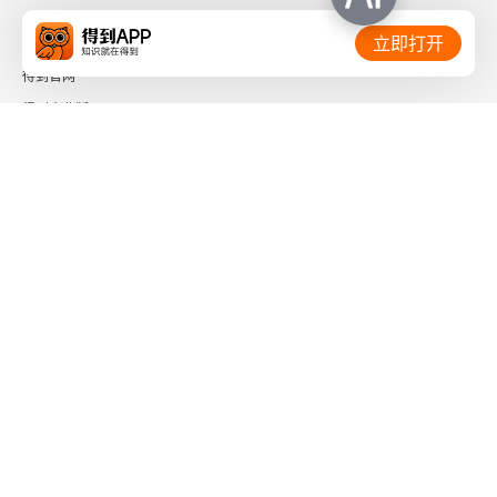
1771年之旅：排解压力
相关链接：
立即打开
得到官网
富兰克林自传：开创先河
得到企业版
爱尔兰和苏格兰：如何借鉴
时间的朋友
与贝奇会面
了解更多：
继续科学探索
中产阶级哲学：努力改变命运
击败希尔斯伯勒
下载「得到App」
关注微信公众号
哈钦森信札：与英国彻底决裂
社会信用代码 91110108662186561M
斗鸡场：波士顿倾茶的影响
出版物经营许可证 新出发京零字第海200073号
广播电视节目制作经营许可证 （京）字第01204号