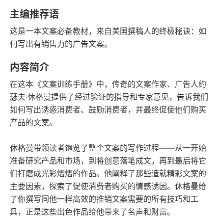
豆瓣评分
语音朗读
主编推荐语
196千字
2011-09-01
这是一本文案必备教材，来自美国撰稿人的终极秘诀：如
字数
发行日期
何写出有销售力的广告文案。
内容简介
在这本《文案训练手册》中，传奇的文案作家、广告人约
瑟夫·休格曼提供了经过验证的指导和专家意见，告诉我们
如何写出诱惑消费者、鼓励消费者，并最终促使他们购买
产品的文案。
休格曼带领读者饱览了整个文案的写作过程——从一开始
准备研究产品和市场，到将创意落笔成文，再到最后将它
们打磨成光彩熠熠的作品。他阐释了那些造就精彩文案的
主要因素，探索了促使消费者购买的情感诱因。休格曼给
了你撰写同他一样高效的推销文案需要的所有技巧和工
具，正是这些出色作品给他带来了名声和财富。