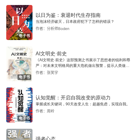
附录4 推荐阅读
以日为鉴：衰退时代生存指南
当泡沫经济破灭，日本政府犯下了怎样的错误？
关于作者
作者：分析师Boden
电子书
AI文明史·前史
《AI文明史·前史》这部预测之书展示了思想者的锐利和尊
严：对未来文明格局的重大危机做出预警，提示人类做出
智慧的选择。
作者：张笑宇
电子书
认知觉醒：开启自我改变的原动力
掌握成长关键词，90天改变人生：超越焦虑，实现自我。
作者：周岭
电子书
强者心态