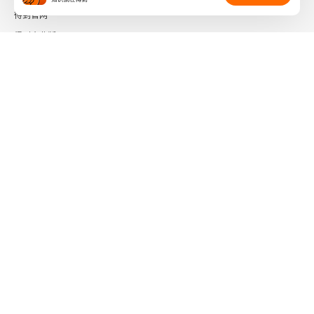
得到官网
得到企业版
时间的朋友
了解更多：
下载「得到App」
关注微信公众号
社会信用代码 91110108662186561M
出版物经营许可证 新出发京零字第海200073号
广播电视节目制作经营许可证 （京）字第01204号
增值电信业务经营许可证 京ICP证090644号
信息网络传播视听节目许可证 0110567