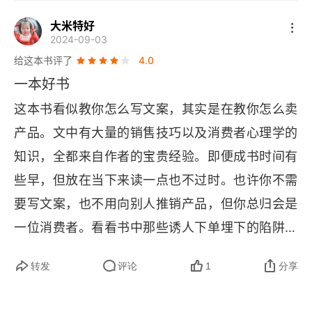
的用手去写字的人，拿起久违的钢笔（修钢笔就花
第24章 自然的意外恩赐
重要的元素，经常会被阅读。5．文案：传达有关
大米特好
了半个小时）记下了几篇笔记！如果我能引起你读
产品或服务的主要销售信息。6．段落标题：将整
第25章 男士内衣
2024-09-03
这本书的兴趣：那就加个关注，在得到的平台一起
个文案分成几部分，使它看起来没那么有压迫感。
给这本书评了
4.0
第26章 你了解得越多
学习加油！要是我是一个销售，你就买这本书吗？
一本好书
7．商标：展示销售该产品的公司的名字。8．价
以上是自己按照书中的方法写的文案，非常幼稚，
第27章 一种更刺激的方式
格：让读者知道购买这个产品或服务需要花多少
这本书看似教你怎么写文案，其实是在教你怎么卖
但是很好玩，给点宝贵的建议！
钱。价格应该是大字体，否则会淹没在文案中。
产品。文中有大量的销售技巧以及消费者心理学的
第28章 胡扯的魔力
9．反馈方式：使用优惠券、免费电话或订购信
知识，全都来自作者的宝贵经验。即便成书时间有
第29章 宠物飞机
息，给读者提供一种对广告的反馈途径，通常放在
些早，但放在当下来读一点也不过时。也许你不需
接近广告结尾的地方。10．整体设计：通过对其他
要写文案，也不用向别人推销产品，但你总归会是
第30章 邮购豪宅
元素进行有效的平面设计，呈现出广告的整体面
一位消费者。看看书中那些诱人下单埋下的陷阱，
第31章 匈牙利阴谋
貌。
以后自己少走也是一种收获。最后，在当下这个争
转发
评论
1
分享
第32章 视觉突破
夺注意力（用户使用时长）的红海市场记住本书的
一个公理就够了 —— 所有的努力都是为了别人来
第33章 黄金空间项链