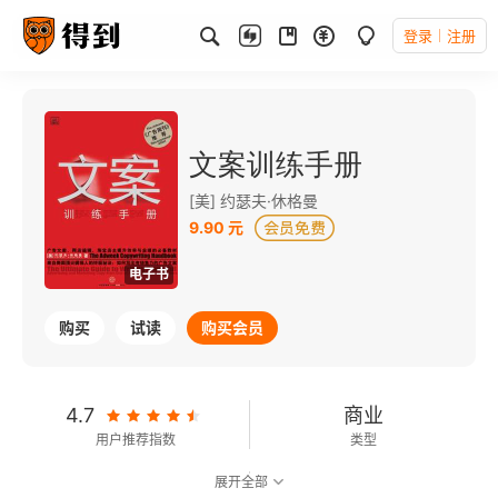
登录
注册
文案训练手册
[美] 约瑟夫·休格曼
9.90 元
电子书
购买
试读
购买会员
4.7
商业
用户推荐指数
类型
展开全部
7.7
可以朗读