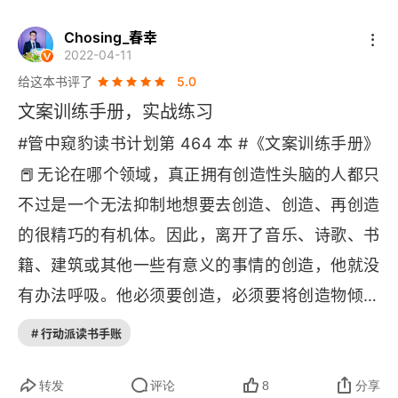
第10章 种下“好奇的种子”
Chosing_春幸
2022-04-11
第11章 文案中的情感
给这本书评了
5.0
文案训练手册，实战练习
第12章 推销概念，而不是产品
#管中窥豹读书计划第 464 本 #《文案训练手册》
第13章 酝酿的过程
📕
无论在哪个领域，真正拥有创造性头脑的人都只
第14章 你应该写多少文案？
不过是一个无法抑制地想要去创造、创造、再创造
的很精巧的有机体。因此，离开了音乐、诗歌、书
第15章 个人化沟通的艺术
籍、建筑或其他一些有意义的事情的创造，他就没
第16章 文案顺序
有办法呼吸。他必须要创造，必须要将创造物倾泻
📕
出来。
对知识的渴望、对生活无与伦比的好奇
第17章 编辑过程
# 行动派读书手账
心、丰富的人生阅历，以及对工作的毫不畏惧，这
第二部分 了解真正起作用的东西
些就是成为一个好的文案撰稿人的最高资格证书。
转发
评论
8
分享