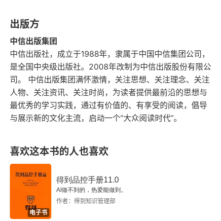
读你写的第一句话，你的第一句就是为了别人来读
第34章 消费英雄
出版方
第二句，给予别人坐滑梯的阅读畅快感，写的作品
才有可能被人读完。
中信出版集团
第35章 Nautilus拼写销售广告
中信出版社，成立于1988年，隶属于中国中信集团公司，
是全国中央级出版社。2008年改制为中信出版股份有限公
第四部分 运用你的文案写作技巧
司。 中信出版集团满怀激情，关注思想、关注理念、关注
概述
人物、关注资讯、关注时尚，为读者提供最前沿的思想与
最优秀的学习实践，通过有价值的、有享受的阅读，倡导
第36章 为不同的媒体写文案
与展示新的文化主流，启动一个“大众阅读时代”。
尾声 最后一点想法
喜欢这本书的人也喜欢
附录1 打破思维定式（续）
得到品控手册11.0
附录2 种下“好奇的种子”（续）
AI做不到的，热爱能做到。
作者：得到知识管理部
附录3 公理和要点小结
电子书