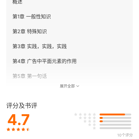
概述
第1章 一般性知识
第2章 特殊知识
第3章 实践，实践，实践
第4章 广告中平面元素的作用
第5章 第一句话
展开全部
第6章 创造完美的购买环境
评分及书评
第7章 与读者产生共鸣
4.7
第8章 滑梯效应
第9章 打破思维定式
10个评分