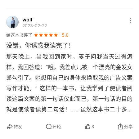
以知识和经验的形式解决问题的时候，你的工具越
概述
📕
多，就能想出越多解决问题的新办法。
文案写作
wolf
第18章 功能强大的文案元素
2023-02-22
是一段精神旅程。成功的文案写作，会综合反映出
给这本书评了
5.0
第19章 心理诱因
你全部的经历、你的专业知识、你对这些信息进行
没错，你诱惑我读完了！
精神加工并以卖出产品或服务为目的将它们形成文
第20章 推销治愈性产品，而不是预防性产品
那天晚上，当我回到家时，妻子问我当天过得怎
📕
字的能力。
你的第一句话应该因其简短且易读而
第21章 给你的写作水平打分
样，我回答道：“哦，我差点儿被一个漂亮的金发女
让人非注意到不可。不要用很长的多音节单词，要
郎勾引了。她想用自己的身体来换取我的广告文案
删繁就简，使之朗朗上口，意犹未尽，这样读者就
第22章 写出伟大文案的七个步骤
写作才能。” 这样的一本书，让我学到了使读者阅
📕
必须去阅读第二句话了。
1．标题：获取你的注
第三部分 证明论点——广告范例
读这篇文案的第一句话仅此而已，第一句话的目的
意，引领你去看副标题。2．副标题：给你更多的
就是使读者读第二句话！….. 虽然这本书二十多年
概述
信息，进一步解释抓住了你眼球的标题。3．照片
出版的，但是书中的文案写作步骤，案例，以及对
或图画：攫取你的注意力，全面说明产品。4．图
第23章 懒人致富
转发
评论
3
分享
思维方式的启发，对我很有帮助，使我这样一个懒
片说明：照片或者图画的说明文字。这是一个非常