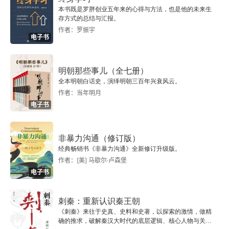
本书既是罗胖创业五年来的心得与方法，也是他的未来生
1. 真宗君臣的五迷三道
存方式的总结与汇报。
作者：罗振宇
电子书
2. 千古仁君宋仁宗
3. 垂帘太后刘氏
明朝那些事儿（全七册）
全本明朝白话史，演绎明朝三百年兴衰风云。
4. 走上西北战场的范仲淹
作者：当年明月
电子书
5. 范仲淹与庆历新政
6. 名垂青史的谏官包拯
非暴力沟通（修订版）
经典畅销书《非暴力沟通》全新修订升级版。
7. 位卑未敢忘忧国的欧阳修
作者：[美] 马歇尔·卢森堡
电子书
8. 郁郁而终的大将狄青
刺秦：重新认识秦王朝
9. 过渡龙套宋英宗
《刺秦》来往于史真、史料和史著，以探索的激情，做精
确的推求，破解秦汉大时代的底层逻辑、核心人物与关键