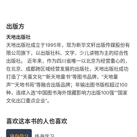
第二章 宋辽战和
出版方
1. 攻灭北汉
天地出版社
2. 伐辽首败高梁河
天地出版社成立于1995年，现为新华文轩出版传媒股份有
限公司旗下，以出版社科、文学、少儿读物为主的综合性
3. 雍熙北伐再起意
出版社。 近年来，作为四川省唯一以北京为经营重心的，
在北京、成都跨区域经营发展的出版社，天地出版社成功
4. 伐辽再败岐沟关
打造了“天喜文化”“新天地童书”等图书品牌，“天地童
声”“天地书苑”等融合出版品牌；年输出图书版权超过100
5. 真宗皇帝坐龙椅
种，连续入选“中国图书海外馆藏影响力出版100强”“国家
文化出口重点企业”。
6. 皇帝亲征鼓士气
7. 澶渊和议终达成
喜欢这本书的人也喜欢
第三章 君臣共治
终身学习