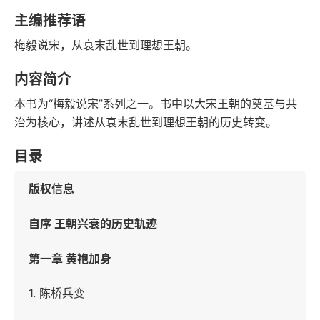
豆瓣评分
语音朗读
主编推荐语
147千字
2024-07-01
梅毅说宋，从衰末乱世到理想王朝。
字数
发行日期
内容简介
本书为“梅毅说宋”系列之一。书中以大宋王朝的奠基与共
治为核心，讲述从衰末乱世到理想王朝的历史转变。
目录
版权信息
自序 王朝兴衰的历史轨迹
第一章 黄袍加身
1. 陈桥兵变