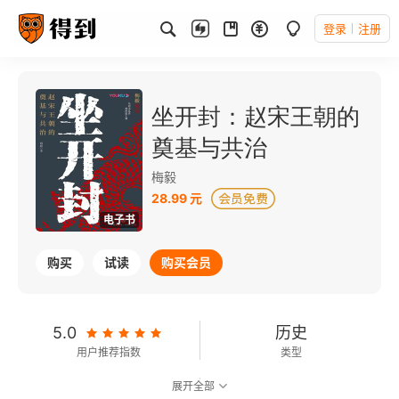
登录
注册
坐开封：赵宋王朝的
奠基与共治
梅毅
28.99 元
电子书
购买
试读
购买会员
5.0
历史
用户推荐指数
类型
展开全部
7.5
可以朗读