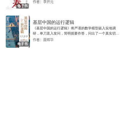
事件，呈现历史的真实之美。
作者：李开元
10. “濮议事件”无疾终
电子书
11. 神宗起用王安石大行“新法”
基层中国的运行逻辑
《基层中国的运行逻辑》将严谨的数学模型嵌入实地调
12. 王韶熙河开边功劳大
研，单刀直入发问，简明扼要作答，问出了一个真实切近
的基层中国。
作者：聂辉华
电子书
13. 触怒神宗的苏轼