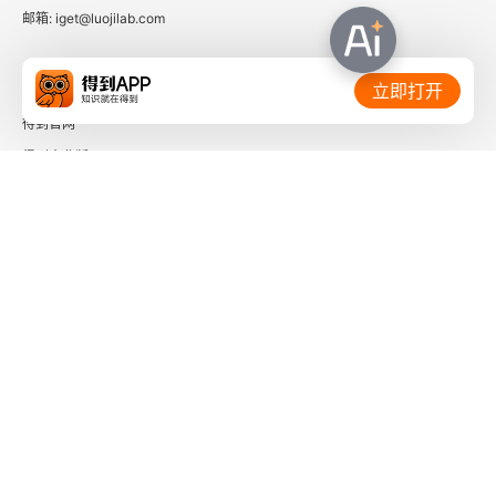
邮箱: iget@luojilab.com
相关链接：
立即打开
得到官网
得到企业版
时间的朋友
了解更多：
下载「得到App」
关注微信公众号
社会信用代码 91110108662186561M