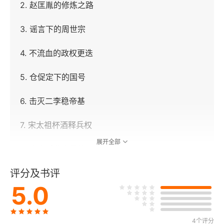
2. 赵匡胤的修炼之路
3. 谣言下的周世宗
4. 不流血的政权更迭
5. 仓促定下的国号
6. 击灭二李稳帝基
7. 宋太祖杯酒释兵权
展开全部
8. 先南后北定蜀地
评分及书评
9. 南汉南唐的命运
5.0
10. 李煜“奉表纳降”
11. 宋太祖之死
4个评分