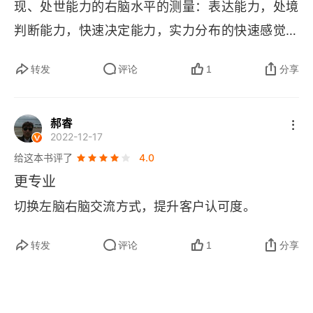
现、处世能力的右脑水平的测量：表达能力，处境
判断能力，快速决定能力，实力分布的快速感觉和
倾向，冲突中选择立场的准确性以及速度左脑是有
转发
评论
1
分享
关思维表现、思考能力的左脑水平的测量：思考能
力，逻辑能力，推理能力，有效陈述表达一个具体
郝睿
事物的能力，语言的结构，语言的准确性，用词水
2022-12-17
平，词汇掌控能力，有效扩展情景片断到一个完整
给这本书评了
4.0
的故事情节的能力 3. 潜在客户容易从右脑开始接
更专业
触销售人员，并在接触的过程中使用左脑。但是，
切换左脑右脑交流方式，提升客户认可度。
使用的时间是短暂的，随后又会转向右脑，且一般
不会再返回到左脑。除非是再次见面，也许会重新
转发
评论
1
分享
用左脑来对话，以及决定话题 4. 对销售人员的挑
战则是不断通过左脑的严密思维，用右脑的形式来