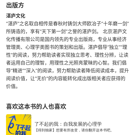
感染潜在客户，并将客户锁定在右脑的使用上，从
出版方
[
而达到签单的目的 
强] 右脑是经验性的，左脑是
湛庐文化
知识性的技能是在左脑的基础上通过右脑来表现 5. 
“湛庐”之名取自相传是春秋时铸剑大师欧冶子“十年磨一剑”
所铸造的，享有“天下第一剑”之誉的湛庐剑。 北京湛庐文
决策是使用左脑的，但是受到右脑的严重影响 6. 全
化传播有限公司是国内领先的专业出版商，专业从事经济
脑销售博弈对销售人员管理的三点启发简要解释：
管理类、心理学类图书的策划和出版。湛庐倡导“独立”“理
首先，在挑选销售人员时，先考虑测量其右脑水
性”的阅读，努力帮助读者实现独立思考、理性分辨，让读
平。相对来说，右脑水平是难以培养的，或者需要
者运用自己的理智，用理性之光照亮蒙昧的心智。我们倡
导“精进”“深入”的阅读，努力帮助读者降低阅读成本，提升
相当长的时间来培养，导致企业培训成本提高。其
阅读价值，让"无价"的内容能转化成出版相关者应获得的
次，测量销售人员的左脑水平，确定其培训的起
价值。
点，从而制定有针对性的培训次序。左脑是容易培
养的，通过逻辑训练可以在一定的时间内达到一个
喜欢这本书的人也喜欢
标准水平。最后，实行左脑培训，并保持对右脑的
测量。这是企业组建销售队伍的最佳方案。7. 对潜
了不起的我：自我发展的心理学
【得到独家】想要有所改变，请你翻开这本书吧。
在客户而言，他们自己并不一定特别清楚这些需