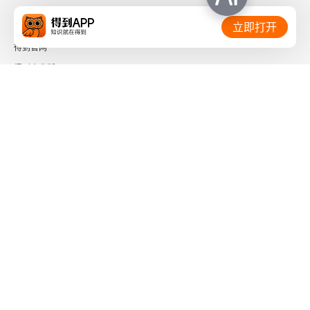
相关链接：
立即打开
得到官网
得到企业版
时间的朋友
了解更多：
下载「得到App」
关注微信公众号
社会信用代码 91110108662186561M
出版物经营许可证 新出发京零字第海200073号
广播电视节目制作经营许可证 （京）字第01204号