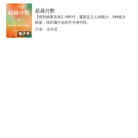
的诱导，从而不知不觉走向流程设计者布下的阵
超越分数
【得到独家首发】AI时代，重新定义人的能力，8种能力
势，受其摆布。缺乏理性的左脑思考习惯的后果就
框架，找到属于你的不可替代性。
是被高超的谋略战胜 12. 习惯意识完全是右脑控制
作者：沈辛成
电子书
的内容。当一个人无数次重复自己一定会成功之
后，再让他用一些证据和实事来论证自己成功的必
然性，那么，这个人在日后的工作中取得成功的可
能性的确是高于其他人的。这就是习惯可以左右人
的行为 13. 人们擅长在快速的反应中使用右脑，在
谨慎的决策中使用左脑左脑是深思熟虑的地方，右
脑是现场发挥的地方左脑依靠信息来决策，右脑依
靠感觉来判断 14. 农业文明善于用右脑，缺乏精确
的训练和应用工业文明善于用左脑，缺乏对模糊的
控制和应用信息化文明是左右脑的高度发达，浑然