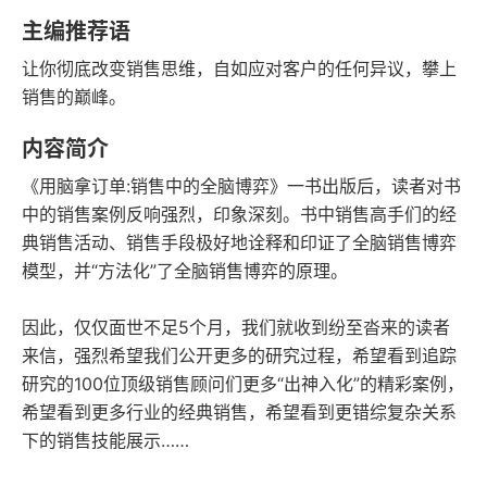
语音朗读
字数
主编推荐语
2016-10-01
让你彻底改变销售思维，自如应对客户的任何异议，攀上
发行日期
销售的巅峰。
内容简介
《用脑拿订单:销售中的全脑博弈》一书出版后，读者对书
中的销售案例反响强烈，印象深刻。书中销售高手们的经
典销售活动、销售手段极好地诠释和印证了全脑销售博弈
模型，并“方法化”了全脑销售博弈的原理。
因此，仅仅面世不足5个月，我们就收到纷至沓来的读者
来信，强烈希望我们公开更多的研究过程，希望看到追踪
研究的100位顶级销售顾问们更多“出神入化”的精彩案例，
希望看到更多行业的经典销售，希望看到更错综复杂关系
下的销售技能展示……