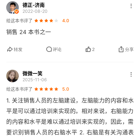
德正-济南
第三部分 左右脑博弈能力的培养
2022-08-20
给这本书评了
4.0
第9章 全脑销售博弈的右脑开发技术
销售 24 本书之一
第10章 全脑销售博弈的左脑开发技术
转发
评论
2
分享
第11章 全脑销售博弈中的右脑能力
第12章 全脑销售博弈中的左脑能力
微微一笑
2025-11-06
第四部分 大客户销售中的全脑运用
给这本书评了
5.0
第13章 大客户销售中的全脑销售博弈
1. 关注销售人员的左脑建设，左脑能力的内容和水
平是可以通过培训来实现的。相对来说，右脑能力
后记
的内容和水平是难以通过培训来实现的，因此，需
附录 失败销售的12条歧途
要识别销售人员的右脑水平 2. 右脑是有关沟通表