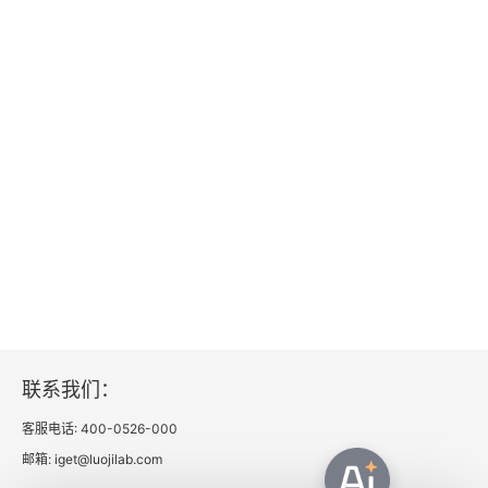
一体，共同发挥作用 15. 智慧来源于左脑符合逻辑
的冷静思考，也来源于右脑审时度势的感觉和感性
的能力 16. 过去 5 年，在对中国 100 位顶级销售顾
问的访谈报告进行的研究中，我们发现他们都有一
个突出的能力 —— 构建情景 17. 左脑计划 + 右脑
销售 
vs 
左脑决策 + 右脑感觉 18. 所谓专业销售技
能的理论发展是完全建立在对人性的透彻了解之上
的
联系我们：
客服电话: 400-0526-000
邮箱: iget@luojilab.com