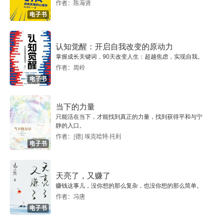
作者：陈海贤
求，所以在选择的时候就容易陷入价格的对比、各
电子书
个厂家引导的技术竞赛中，而不是思考产品是如何
认知觉醒：开启自我改变的原动力
解决自己问题的 8. 需求端：左脑是利益，逻辑线
掌握成长关键词，90天改变人生：超越焦虑，实现自我。
索，理性思维右脑是友谊，模糊意识，感性思维 9. 
作者：周岭
电子书
潜在客户左脑追求产品带来的利益、企业动机、企
业职责，是局限的、短暂的。右脑追求产品带来的
当下的力量
感觉、个人动机、自我发展，是广阔的、长期的 1
只能活在当下，才能找到真正的力量，找到获得平和与宁
静的入口。
0. 客户的欲望有两种：一种是意识到的需求，一种
作者：[德] 埃克哈特·托利
电子书
是下意识的需求（下意识的需求全部来自右脑。右
脑是感知、感觉，是可以根据当时所处的情景、所
天亮了，又赚了
面对的人而发生彻底的改变的。）11. 中国教育给中
赚钱这事儿，没你想的那么复杂，也没你想的那么简单。
作者：冯唐
国国民一个特殊的缺陷，就是缺乏独立的判断意
电子书
识，容易受到预先设计的、步步为营的结构性问话