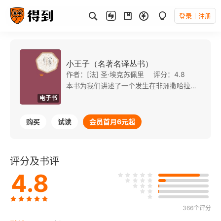
登录
注册
小王子（名著名译丛书）
作者：[法] 圣·埃克苏佩里
评分：4.8
本书为我们讲述了一个发生在非洲撒哈拉大沙漠中如梦如幻的故事：在撒哈拉沙漠，一名迫降的飞行员遇见了一个从外星来的小王子。这个可爱的小人儿在到处寻觅友情，他曾经访问过六颗行星，首颗行星上住着一个可笑的权欲迷；第二颗行星上住着一个虚荣狂；第三颗行星上住着一个酒鬼；第四颗行星上住着一个贪婪的商人；第五颗行星上住着一个自私的灯夫；第六颗行星上住着一个不知海洋、山脉为何物的地理学家。小王子认为，爱和友情是高于一切的，那么爱和友情到哪里去寻觅？童话结尾揭示了底蕴：爱和友情就在我们身边。
电子书
购买
试读
会员首月6元起
评分及书评
4.8
366个评分