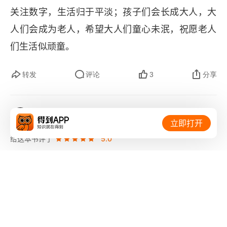
关注数字，生活归于平淡；孩子们会长成大人，大
人们会成为老人，希望大人们童心未泯，祝愿老人
们生活似顽童。
转发
评论
3
分享
MR.L
立即打开
2022-03-06
给这本书评了
5.0
赞
如果单纯写给自己看，我会省略「第４步」与「第
６步」，变成本书带给我的正面启发与负面教材，
纯粹讨论观念，而不限于整体书的好坏。一本空洞
浅薄的书，搞不好会有一句真理，那就值得纪录。