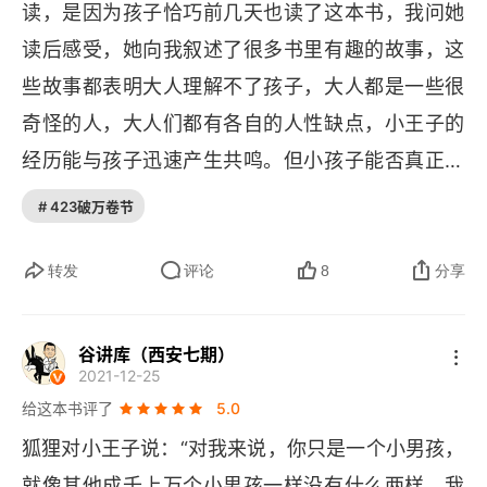
读，是因为孩子恰巧前几天也读了这本书，我问她
沙。【第二十七章】我在想小王子离开地球，返回
读后感受，她向我叙述了很多书里有趣的故事，这
他自己的星球上有什么变化。倍感思念，期待再
些故事都表明大人理解不了孩子，大人都是一些很
聚！
奇怪的人，大人们都有各自的人性缺点，小王子的
经历能与孩子迅速产生共鸣。但小孩子能否真正看
得懂我表示怀疑，反正我起初是有种朦朦胧胧的感
# 423破万卷节
觉，直到我了解作者所处的时代背景和人生经历后
才恍然大悟，原来这本书讲的就是作者本人的爱情
转发
评论
8
分享
故事。同一本书，可以带着童趣的心读故事，也可
以带着饱经沧桑的心读哲理，不论是收获天真善良
谷讲库（西安七期）
2021-12-25
的本性，还是懂得大道至简的真理，每个人心中都
给这本书评了
5.0
会有所感悟，我想这就是经典的魅力吧。
狐狸对小王子说：“对我来说，你只是一个小男孩，
就像其他成千上万个小男孩一样没有什么两样。我