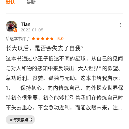
默认
最新
Tian
2022-01-05
给这本书评了
5.0
长大以后，是否会失去了自我？
这本书通过小王子抵达不同的星球，从自己的见闻
与对人和物的感知中来反映出 "大人世界" 的欲望、
急功近利、贪婪、孤独与无助。这本书给我启示：
1、    保持初心，向内修炼自己，向外探索世界保
持初心很重要，初心能够指引着我们在修炼自己时
不失去重心，不会急功近利，而能放眼未来，注重
长期价值；同时初心能够帮助我们向外探索世界
# 每天读点书
时，克制自己的欲望，懂得改做什么，不该做什