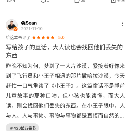
4
1
35
分享
从做孩子开始的。（然而，记得这事的又有几个
你，但可以决定自身如何努力和行动。我们到头来
呢？）”　　我所在的这个城市，年轻而忙碌，人们
的愿望就是为了让自己的生活变得更好，我们何妨
强Sean
走路的时候总是匆忙得像上厕所一样。许多人都没
不在平时懂得取悦自己，放松心情，合理的安排自
2021-11-10
有时间停下来，看看星空或者夕阳；没有时间等一
己的生活。4、    生活需要放下，才能发掘更多的
给这本书评了
5.0
朵花开花谢；没有时间问问路边低着头的小孩在想
风景生活是艺术的，我们不要每天紧绷的自己的神
写给孩子的童话，大人读也会找回他们丢失的
什么；没有时间写信；没有时间赤脚走路；没有时
东西
经，而是要学会在某个瞬间享受生活，放下执念。
间练习用口水吹泡泡。　　《小王子》使我终于发
享受生活能够让我们的思绪、情感慢下来，得到一
昨晚不知为何，梦到了一大片沙漠，紧接着好像来
现，原来有那么多事情被我忽略了，原来我已经忘
种愉悦的体验。学会享受是最好的治疗剂，让我们
到了飞行员和小王子相遇的那片撒哈拉沙漠，今天
记了自己从前的模样。　　我们把许多原本很简单
在繁忙之际可以抚慰心灵的忧伤与身体的疲惫。能
赶忙一口气重读了《小王子》。这篇童话不是睡前
的事情变得复杂了。我们纷纷离开家乡，丢下父
够帮助我们将紧绷的心理放松，缓解自身负面情
儿童故事的那种口吻，但小孩也能读懂，而大人
母，到另一个陌生的地方煞有介事地生活。之后，
绪，让自己的精神世界产生心流，获得持续的幸福
读，则会找回他们丢失的东西。在小王子眼中，人
每年我们都要花大量的时间在两个甚至更多个不同
感。享受生活，并不是让我们停止前进，而是不断
与人、人与事物、事物与事物都是直接而自然的，
的地方跑来跑去，挤作一团。　　我们听到某人的
的在享受生活中发掘更多可能存在的机会，以此增
这种单纯、简单的内心使得他在看待事物时能够褪
# 423破万卷节