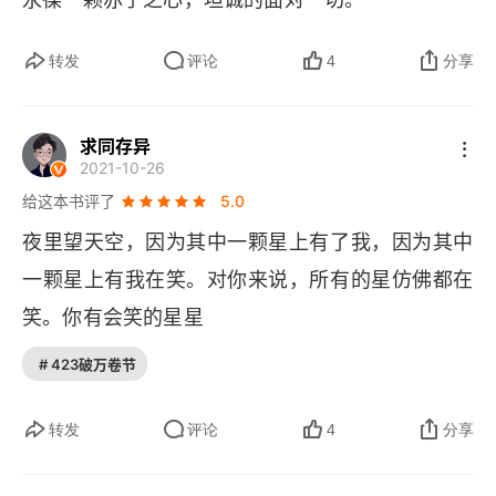
的。因为她是我用屏风保护起来的。因为她身上的
毛虫（除了留下两三只为了变蝴蝶而外）是我除灭
转发
评论
4
分享
的。因为我倾听过她的怨艾和自诩，甚至有时我聆
听着她的沉默。因为她是我的玫瑰。”14、“有一天” 
求同存异
你说，“我看了四十四次日落！” 过了片刻你又
2021-10-26
说：“你知道吗？你在难过的时候就会爱上日
给这本书评了
5.0
落。”“在你看了四十四次日落那天，你很难过吗？” 
夜里望天空，因为其中一颗星上有了我，因为其中
但小王子没有回答。15、所有的大人都曾经是小
一颗星上有我在笑。对你来说，所有的星仿佛都在
孩，虽然，只有少数的人记得。
笑。你有会笑的星星
# 423破万卷节
转发
评论
4
分享