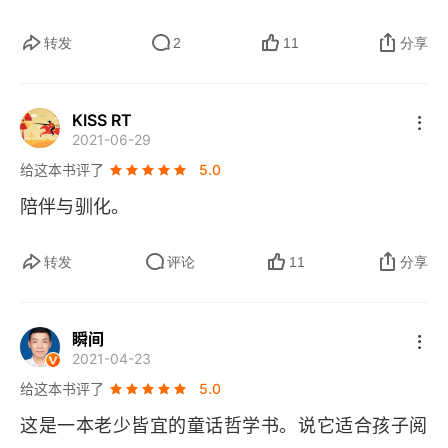
看出这世界的隐喻明示暗示…… 成年人却失去了这
地理学家。【第十六章】不同凡响的地球。【第十
转发
2
11
分享
种能力。风的语言雨的性格花的脾气，小王子读得
七章】小王子到了地球上，遇见非洲沙漠里的一条
懂无声的语言。这本书写的是小孩子，其实教育的
蛇。【第十八章】小王子穿越沙漠时，遇见一朵只
KISS RT
是成年人，尤其直男和女汉纸更应该看看。
有三枚花瓣的花。【第十九章】小王子登山，只看
2021-06-29
到峻峭的山峰和响应的回音。【第二十章】小王子
给这本书评了
5.0
到了一座盛开的玫瑰园，发现他星球上独一无二的
陪伴与驯化。
花其实很普通。【第二十一章】小王子遇见狐狸。
转发
评论
11
分享
狐狸要求小王子驯服它，还告诉了小王子一个秘
密。【第二十二章】小王子与扳道工。【第二十三
章】小王子与商贩。【第二十四章】在沙漠的第八
瞬间
2021-04-23
天，我听完小王子的故事，抱着他一起去找水。
给这本书评了
5.0
【第二十五章】我实现诺言，给小王子的绵羊画了
这是一本老少皆宜的童话哲学书。说它适合孩子阅
个嘴套。【第二十六章】小王子倒下后，遍地是