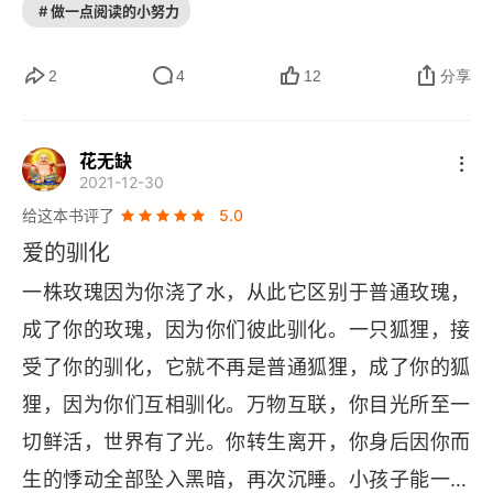
你看看人们都在乎些什么！　　我们中的大多数
净。【第六章】小王子的忧郁。有段时间，惟一的
# 做一点阅读的小努力
人，似乎都已经忘记自己曾经是个孩子，忘记自己
消遣是欣赏夕阳的清辉。挪动板凳，一天看了 43
还有眼睛和耳朵，可以感知一切天造地设的自然和
 次太阳下山。【第七章】绵羊吃了小王子星球上独
2
4
12
分享
美好。多少眼睛被五色流光遮蔽了，看不见四时更
一无二的一朵花。【第八章】星球上有个种子长成
替，季风的颜色；多少耳朵被万象喧嚣堵塞了，听
了一朵虚荣多疑、带刺的花，并折磨着小王子。
花无缺
2021-12-30
不到落叶簌簌，沉默的歌唱。
【第九章】小王子告别骄傲的花朵。【第十章】小
给这本书评了
5.0
王子与小行星 325 号上爱下命令的国王。【第十一
爱的驯化
章】小王子与小行星 326 号上爱慕虚荣的人。【第
一株玫瑰因为你浇了水，从此它区别于普通玫瑰，
十二章】小王子与小行星 327 号上的酒鬼。【第十
成了你的玫瑰，因为你们彼此驯化。一只狐狸，接
三章】小王子与小行星 328 号上想要占有星星的商
受了你的驯化，它就不再是普通狐狸，成了你的狐
人。【第十四章】小王子与小行星 329 号上忠于职
狸，因为你们互相驯化。万物互联，你目光所至一
守的点灯人。小王子说点灯人是最有可能成为朋友
切鲜活，世界有了光。你转生离开，你身后因你而
的人，他最想留下的星球，因为每分钟都能看到一
生的悸动全部坠入黑暗，再次沉睡。小孩子能一眼
次日落。【第十五章】小王子与小行星 330 号上的