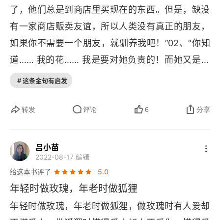
了，他们总是到商店里买现在的东西。但是，缺没
有一家商店贩卖友谊，所以人类没有真正的朋友，
如果你不需要一个朋友，就驯养我吧！”02、“你知
道…… 我的花…… 我是要对她负责的！而她又是那
么弱小！她又是那么天真。她只有四根微不足道的
# 这条金句有启发
刺，保护自己，抵抗外敌……”03、人们早已忘记了
这个道理。可是你不应将它遗忘。你必须永远对自
转发
评论
6
分享
己所驯服的东西负责。你要对你的玫瑰花负责。0
4、如果有人钟爱着一朵独一无二的、盛开在浩瀚
吕小苗
2022-08-17 编辑
星海里的花。那么，当他抬头仰望繁星时，便会心
给这本书评了
5.0
满意足。他会告诉自己：“我心爱的花在那里，在那
年轻时做玫瑰，年老时做狐狸
颗遥远的星星上。” 可是，如果羊把花吃掉了。那
年轻时做玫瑰，年老时做狐狸，做玫瑰时有人爱却
么，对他来说，所有的星光便会在刹那间暗淡无