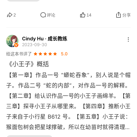
一句话，一定要思前想后，才敢断定那句话没有其
加自身探索的动力和决心。5、    听从自己内心的
去浮相，直观本质。比如，他一眼就看出飞行员童
他的含义。　　我们的存在需要许多各种各样的数
呼唤，我的人生我做主每一种环境，都给予我们最
年画的是「蟒蛇吃大象」，而非成年人所认为的
2
评论
14
分享
字证明。我们以占据许多各种各样的数字为荣。　
真实的挑战，唯有适应才可能让自身如愿以偿的保
「帽子」，如他所言，「用心去看才能看清楚，用
　我们又把许多很复杂的事情想当然地简单化了。
持平衡。每一种挑战都会纷至沓来，你需要做好准
眼睛是看不见本质的东西的」。所有的大人，曾经
Cindy Hu · 成长教练
我们早已对这个世界失去了新鲜感和好奇心，我们
2023-09-30
备，才可以有信心给予自身足够的安全感来战胜困
都是小孩啊，虽然，只有少数人记得。因飞机失
对什么都习以为常。但是其实，这个世界上有太多
给这本书评了
5.0
难，让自己加速成长。人生没有一帆风顺，当你身
事、迷途失措的飞行员与来自小小星球的小王子，
《小王子》概括
的事情我们根本不了解，有太多的事情并不是我们
处困境时，你需要有破釜沉舟的决心与勇气。同时
在这样茫茫大漠中相遇，使得整个故事充满亦真亦
想象的那么简单。只是我们都不再有兴趣和时间停
【第一章】作品一号 “蟒蛇吞象”，别人说是个帽
你需要自我解封。对于负面情绪的影响，我们应该
幻、迷离含蓄的氛围。
留。　　“我还有很多正经事要做！” 这是我听到过
子。作品二号 “蛇的内部”，对作品一号的解释。
认真甄别，做到真正的有勇气接受被别人讨厌，听
的最可笑的借口。　　七月三号的我猜，一个小孩
【第二章】给认识作品一号的小王子画绵羊。【第
从内心，做回真实的自己，让思维不停留在眼前的
说，有一种车他最喜欢。于是大人们纷纷开始猜
三章】探寻小王子从哪里来。【第四章】推断小王
苟且，更多的是追求诗和远方，我的人生我做主。
测，奔驰，大卡，云云。结果小孩说，他最喜欢垃
子来自于小行星 
B
612 号。【第五章】小王子说：
圾车。　　因为垃圾车来的时候，都有音乐。　　
猴面包树会把星球撑破，所以在幼苗时就得清理干