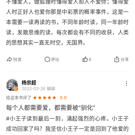
不懂爱人，做狐狸时懂得爱人却人不爱你；懂得爱
光！而你却认为这并不重要！05、当你真的喜欢一
人时正好人也爱你那是中彩票的概率事件。这是一
个人的时候，就会想很多，会很容易办蠢事，说傻
本需要一读再读的书，不同年龄时读，同一年龄时
话。06、这是我的一个秘密，再简单不过的秘密：
读，发散思维的读，每次都会有不同的收获，人类
一个人只有用心去看，才能看到事实。事情的真相
的思想其实一直无时空，无国界。
只用眼睛是看不见的。07、也许世界上也有五千朵
和你一模一样的花，但只有你是我独一无二的玫
转发
评论
6
分享
瑰。08、正因为你在你的玫瑰上花费了很多时间，
你的玫瑰才变得如此重要。09、你就这样静坐在草
杨宗超
地上，离我稍远的地方。我用眼角瞅着你，你什么
2022-02-26 编辑
话也别说。语言是误会的根源。但是，每天，你可
给这本书评了
5.0
以坐得离我近一些……10、我总以为自己很富有，
每个人都需要爱，都需要被“驯化”
拥有一朵世上独一无二的花；实际上，我所拥有的
#小王子读到最后一刻，涌起强烈的心疼。小王子
不过是一朵普通的玫瑰而已。一朵普通的玫瑰
成功回家了吗？我坚信小王子一定是回到了他爱的