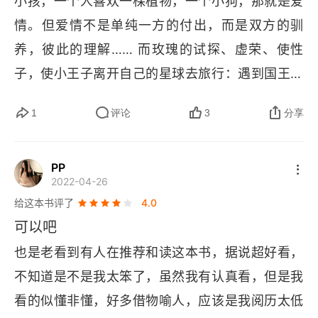
小孩，一个人喜欢一棵植物，一个小狗，那就是爱
情。但爱情不是单纯一方的付出，而是双方的驯
养，彼此的理解…… 而玫瑰的试探、虚荣、使性
子，使小王子离开自己的星球去旅行：遇到国王，
像是充满权威的大人，总是喜欢命令小孩做这做
1
评论
3
分享
那，挺令人讨厌的；遇到点灯人，一个在自己岗位
兢兢业业无私奉献利他主义的人，想和他交朋友，
PP
但他的星球太小了，已经容纳不下再多一个人……
2022-04-26
 遇到狐狸，明白了什么是驯养，理解爱的秘密：用
给这本书评了
4.0
心去看才看得清楚。本质的东西眼睛是看不见的。
可以吧
爱的责任：正是你为你的玫瑰付出的时间，使得你
也是老看到有人在推荐和读这本书，据说超好看，
的玫瑰是如此的重要。你要永远为你驯化的东西负
不知道是不是我太笨了，虽然我有认真看，但是我
责。你必须为你的玫瑰花负责……
看的似懂非懂，好多借物喻人，应该是我阅历太低