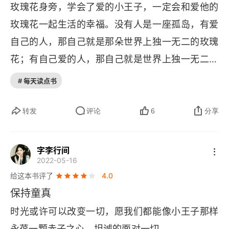
花……11、如果你说你在下午四点来，从三点钟开
玫瑰花身旁，学会了爱的小王子，一定会和爱他的
始，我就开始感觉很快乐，时间越临近，我就越来
玫瑰花一起生活的幸福。没有人是一座孤岛，有爱
越感到快乐。到了四点钟的时候，我就会坐立不
自己的人，那自己就是那朵世界上独一无二的玫瑰
安，我发现了幸福的价值，但是如果你随便什么时
花；有自己爱的人，那自己就是世界上独一无二的
候来，我就不知道在什么时候准备好迎接你的心情
小王子。
# 每天读点书
了。12、只有小孩知道自己在找什么。他们把时间
花费在布洋娃娃身上。因此对他们而言，洋娃娃就
转发
评论
6
分享
会变得很重要。一旦有人将娃娃拿走，他们就会号
啕大哭……13、“你们很美，但你们是空虚的。” 小
字李行间
王子仍然在对她们说，“没有人能为你们去死。当然
2022-05-16
给这本书评了
4.0
啰，我的那朵玫瑰花，一个普通的过路人以为她和
保持童真
你们一样。可是，她单独一朵就比你们全体更重
时光或许可以改变一切，愿我们都能像小王子那样
要，因为她是我浇灌的。因为她是我放在花罩中
永葆一颗赤子之心，坦诚的面对一切。