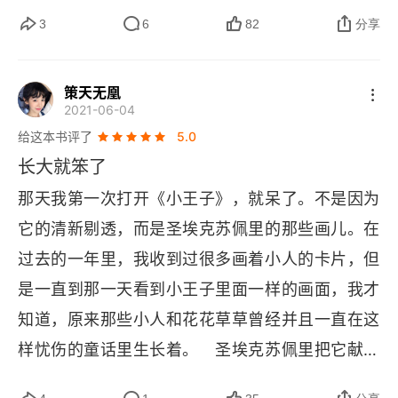
么。2、    生活不止眼前的苟且，还有诗和远方不
3
6
82
分享
要时刻盯着目前遭受的挫折，而是要学会欣赏身边
的风景，生活其实有很多小确幸，只不过我们迷失
策天无凰
2021-06-04
了发现没的双眼。很多人关注能不能自身能不能获
给这本书评了
5.0
得荣誉时，其实别人暗地里已经在开始行动了。荣
长大就笨了
誉、金钱并不能给你带来永恒的价值与快乐，唯有
那天我第一次打开《小王子》，就呆了。不是因为
不断投入到自身认为最有价值的事情，才能找到生
它的清新剔透，而是圣埃克苏佩里的那些画儿。在
活的真谛。3、    与其取悦别人，不如取悦自己改
过去的一年里，我收到过很多画着小人的卡片，但
变不了大环境就改变小环境，做自己力所能及的
是一直到那一天看到小王子里面一样的画面，我才
事，人需要有自知之明，凡事需要量力而行。你不
知道，原来那些小人和花花草草曾经并且一直在这
能决定太阳何时升起，但你可以决定自己几点起
样忧伤的童话里生长着。　圣埃克苏佩里把它献给
床。改变不了风的方向那就去调整风帆。与其取悦
一个大人，献给他曾经做过的孩子。“每个大人都是
别人，不如先取悦自己，你不能决定别人人如何看