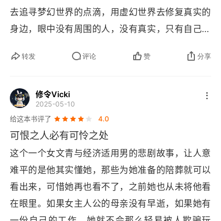
去追寻梦幻世界的点滴，用虚幻世界去修复真实的
身边，眼中没有周围的人，没有真实，只有自己和
自己的梦，过程和结局可能是这样的…… 梦醒了，
转发
评论
赞
分享
原来自己选定的男主角只是被自己选中的演员而
已，梦里真实存在的一直都只有自己而已…… 细腻
修令Vicki
的描写勾画了一个悲伤的故事……
2025-05-10
给这本书评了
4.0
可恨之人必有可怜之处
这个一个女文青与经济适用男的悲剧故事，让人意
难平的是他其实懂她，那些为她准备的陪葬就可以
看出来，可惜她再也看不了，之前她也从未将他看
在眼里。如果女主人公的母亲没有早逝，如果她有
一份自己的工作，她就不会那么轻易被人欺骗玩