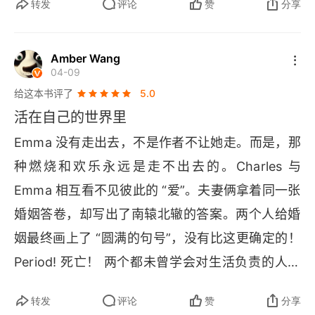
转发
评论
赞
分享
Amber Wang
04-09
给这本书评了
5.0
活在自己的世界里
Emma 
没有走出去，不是作者不让她走。而是，那
种燃烧和欢乐永远是走不出去的。
Charles 
Emma 
相互看不见彼此的 “爱”。夫妻俩拿着同一张
婚姻答卷，却写出了南辕北辙的答案。两个人给婚
姻最终画上了 “圆满的句号”，没有比这更确定的！
Period
! 死亡！ 两个都未曾学会对生活负责的人，
反倒在逃避与沉沦里，达成了夫妻间最可悲的默
转发
评论
赞
分享
契！在他们一起奔赴的另一个世界里，希望他们能