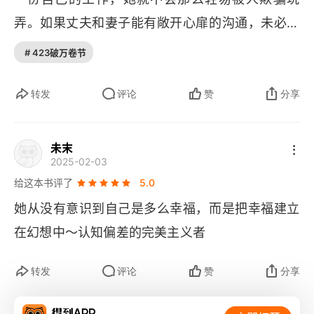
弄。如果丈夫和妻子能有敞开心扉的沟通，未必没
有水滴石穿，细水长流的恬淡生活。
# 423破万卷节
转发
评论
赞
分享
未末
2025-02-03
给这本书评了
5.0
她从没有意识到自己是多么幸福，而是把幸福建立
在幻想中～认知偏差的完美主义者
转发
评论
赞
分享