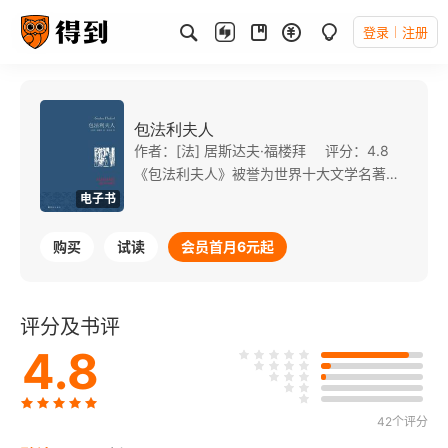
登录
注册
包法利夫人
作者：[法] 居斯达夫·福楼拜
评分：4.8
《包法利夫人》被誉为世界十大文学名著之一。小说描写了漂亮浪漫的爱玛嫁给了平庸、忠厚的夏尔·包法利。在爱玛的浪漫主义思想影响下，只生活在现实生活中的夏尔也变得浪漫化，而爱玛自己却越来越向庸俗化的方向发展，搞起婚外恋。夏尔发现了爱玛的婚外恋后，非但不怪爱玛，反恨自己不是她的婚外恋人，直到死前，他手里还拿着爱玛的一绺头发。
电子书
购买
试读
会员首月6元起
评分及书评
4.8
42个评分