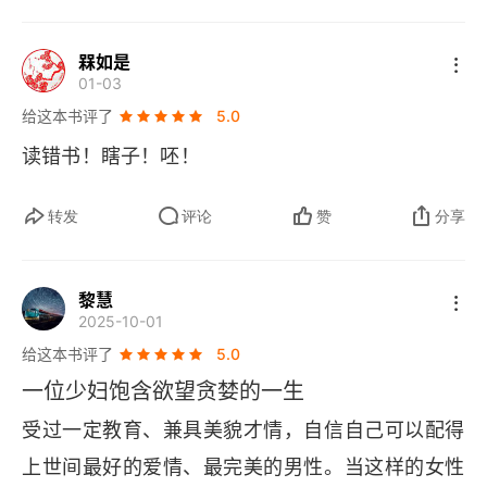
好好谈谈…… 希望 
Emma 
依旧忠于自我，走出截
槑如是
然不同的人生结局。也许是人间清醒型，懂得珍视
01-03
眼前平淡的温暖。也许是钮祜禄氏的转身，大女主
给这本书评了
5.0
披荆斩棘。至于书中那些男人们的另一种可能，便
读错书！瞎子！呸！
留给男性读者去畅想吧，或许他们，终究还是更擅
🌻
🌻
🌻
长在现实面前转身逃跑。
转发
评论
赞
分享
黎慧
2025-10-01
给这本书评了
5.0
一位少妇饱含欲望贪婪的一生
受过一定教育、兼具美貌才情，自信自己可以配得
上世间最好的爱情、最完美的男性。当这样的女性