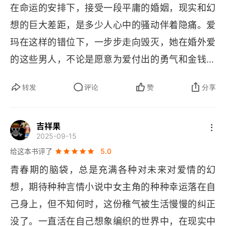
在命运的安排下，接受一段平庸的婚姻，现实和幻
想的巨大差距，是多少人心中的骚动伴着隐痛。爱
玛在这样的错位下，一步步走向毁灭，她在婚外爱
的这些男人，不论是愿意为爱付出的勇气和金钱都
远远不如她，到死她也没有得到她想要的。这种幻
转发
评论
赞
分享
灭，真实地发生在多少人的生活中，只是平凡人不
会像爱玛走的那么远，难得的是夏尔对她的珍爱和
吉祥果
深情，最后真相揭露全部成空了。除了故事情节，
2025-09-15
对人性中的贪婪、对人生幻灭的深刻描写，书中的
给这本书评了
5.0
很多金句，特别是人物心理活动的描写，都非常精
青春期的脑袋，总是充满各种对未来对爱情的幻
妙，值得一读。
想，期待种种言情小说中女主角的种种幸运落在自
己身上，但不知何时，这份稚气被生活慢慢的纠正
没了。一直活在自己想象编织的世界中，在现实中