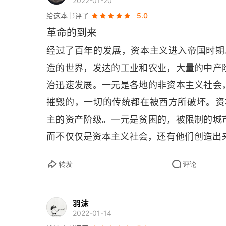
2022-01-20
给这本书评了
5.0
革命的到来
经过了百年的发展，资本主义进入帝国时期。
造的世界，发达的工业和农业，大量的中产
治迅速发展。一元是各地的非资本主义社会
摧毁的，一切的传统都在被西方所破坏。资本
主的资产阶级。一元是贫困的，被限制的城
而不仅仅是资本主义社会，还有他们创造出来的
工业资本主义所创造，也为工业资本主义所
转发
评论
间突然出现，并且要求推翻资本主义”，双
段。或是思想进步或是社会推动 “资产阶
羽沫
伸到）资本主义社会的劳苦大众，甚至有史
2022-01-14
迫使其中坚阶级（自由主义资产阶级）退守