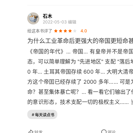
石木
2022-05-03 编辑
给这本书评了
4.0
为什么工业革命后更强大的帝国更短命
《帝国的年代》… 帝国… 有皇帝并不是
态，可以简单理解为 "先进地区" 支配 "落后
0 年… 土耳其帝国存续 600 年… 大明大
方这个帝囯已经存续了 2000 多年…… 
命？甚至集体暴亡呢？… 看一看它们输出
的意识形态，技术支配一切的极权主义……
论剑当然不可避免……。（石木翻书每天翻
# 每天读点书
转发
评论