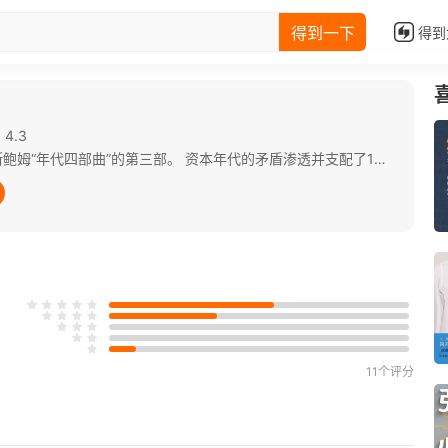
得到一下
得到
4.3
《帝国的年代 : 1875—1914》是霍布斯鲍姆“年代四部曲”的第三部。 资本年代的矛盾渗透并支配了1875年至1914年这帝国的时代。一方面，凯歌高奏的资本主义国家迎来了日趋稳定的经济和社会状况，实现了科学、艺术的伟大革新，并将其经济和军事上的霸权正式转化为有系统的征伐、兼并和统治，使世界进入一个殖民帝国的时代。另一方面，这一切又不可避免地激起了反叛和革命的合并力量。工人阶级大规模、有组织的运动在这一时期突然出现，并且要求推翻资本主义。帝国格局也慢慢演变成一种越来越恶化，而且超出各国政府控制能力的国际形势，最终导致第一次世界大战的爆发。 在西方世界，这是一个前所未有的和平、繁荣的时代，而又同时孕育了前所未有的全球战争和对革命的恐惧。之后的世界所面临的希望和恐惧都直接根源于此。
11个评分