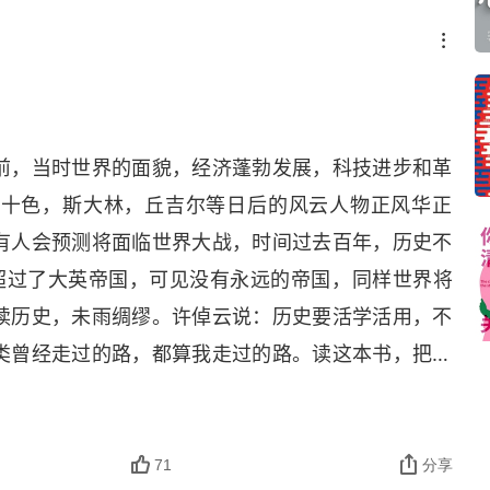
前，当时世界的面貌，经济蓬勃发展，科技进步和革
光十色，斯大林，丘吉尔等日后的风云人物正风华正
有人会预测将面临世界大战，时间过去百年，历史不
超过了大英帝国，可见没有永远的帝国，同样世界将
读历史，未雨绸缪。许倬云说：历史要活学活用，不
类曾经走过的路，都算我走过的路。读这本书，把自
条和世界大战。
71
分享