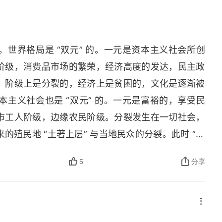
世界格局是 “双元” 的。一元是资本主义社会所创
阶级，消费品市场的繁荣，经济高度的发达，民主政
，阶级上是分裂的，经济上是贫困的，文化是逐渐被
主义社会也是 “双元” 的。一元是富裕的，享受民
市工人阶级，边缘农民阶级。分裂发生在一切社会，
殖民地 “土著上层” 与当地民众的分裂。此时 “由
特有的工人阶级，其大规模的有组织的运动已在这期
5
分享
元社会格局已经不能成为资产阶级获得资本的有效手
级自由主义的政治和文化制度，已经延伸到（或行将延
以来第一次涵盖了妇女。但是这个延伸的代价，却是
到政权边缘。” 双元社会格局所加速的资本主义社会