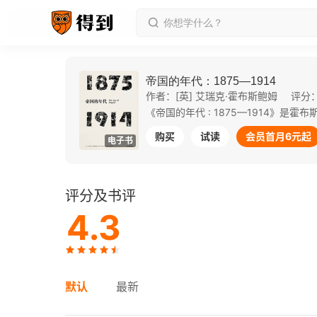
帝国的年代：1875—1914
作者：[英] 艾瑞克·霍布斯鲍姆
评分：
购买
试读
会员首月6元起
电子书
评分及书评
4.3
默认
最新