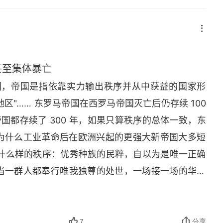
甚至集体暴亡
帝国，帝国是指依靠实力输出秩序并从中获益的国家形
地区"…… 东罗马帝国在西罗马帝国灭亡后仍存续 100
清帝国都存续了 300 年，如果只算秩序的总体一致，东
可是为什么工业革命后在欧洲兴起的更强大新帝国大多短
了什么样的秩序：优秀种族的民粹，自以为是唯一正确
 当一群人都奉行唯我独尊的处世，一场接一场的华山
本书）
7
分享