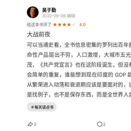
吴于勤
2022-09-06 编辑
给这本书评了
4.0
大战前夜
可以当通史看，全书信息密集的罗列出百年
命性产品层出不穷，人口激增，大城市五
茂，《共产党宣言》也在这阶段诞生，但没
会简单的重复，谁能想到现在印度的 
GDP 
从繁荣进入动荡和衰退期应该是要面对的，
是找例子，也不是保存东西，而是全世界人
己带回百年前，想象自己是否能预料到大萧
# 每天读点书
2
2