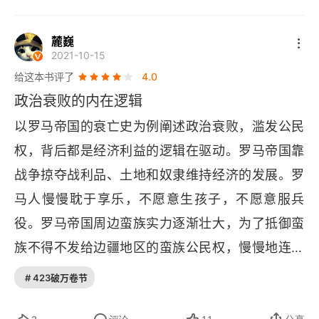
论的时候对各家学说都能拿得起放得下，完全没有
阅读停滞感，真实令人倾慕。对比之下，哈佛和麻
麓巍
省理工教授写的 
Why Nations Fail 
一书就差了一
2021-10-15
给这本书评了
4.0
个档次。如果每个人都先读完福山这两本书再上网
政治衰败的内在逻辑
辩论政治，网上会安静很多。另外，福山在谈到法
以罗马帝国的衰亡史为例阐述政治衰败，滥发公民
治起源的时候，也反驳了哈耶克。
权，背后都是经济利益的逻辑在驱动。罗马帝国靠
战争掠夺战利品、土地和奴隶维持经济的发展。罗
马人慢慢耽于享乐，不愿意生孩子，不愿意服兵
役。罗马帝国周边蛮族实力逐渐壮大，为了抵御蛮
族不得不发给边疆地区的蛮族公民权，慢慢地连兵
团指挥权也被公民化的蛮族给染指了。结合这本书
# 423破万卷节
来看，统治精英渐渐腐化堕落，钻制度的空子谋取