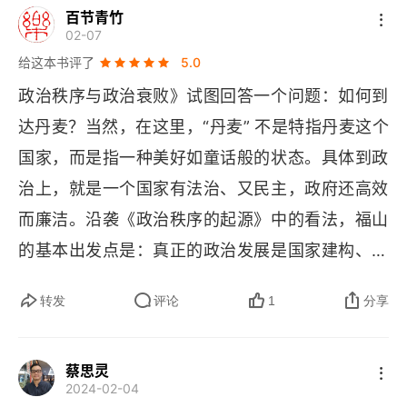
百节青竹
府，刻意去发动战争吧？所以说，现实中存在种种
02-07
利益捆绑，资源束缚，这些都暴露了福山的药方在
给这本书评了
5.0
操作层面上的短板，招来 “说的好听但却没用” 这样
政治秩序与政治衰败》试图回答一个问题：如何到
的批评。
达丹麦？当然，在这里，“丹麦” 不是特指丹麦这个
国家，而是指一种美好如童话般的状态。具体到政
治上，就是一个国家有法治、又民主，政府还高效
而廉洁。沿袭《政治秩序的起源》中的看法，福山
的基本出发点是：真正的政治发展是国家建构、法
治与民主之间的平衡。这看似一句 “正确的废话”，
转发
评论
1
分享
其实不然。在他看来，冷战结束以来，人们把太多
的注意力聚集在 “民主” 和 “法治” 上，而忽略了 “国
蔡思灵
家建构”（
state
-
building
）这个维度的意义。所
2024-02-04
以，他的 “政治三维论” 表面是一句 “正确的废