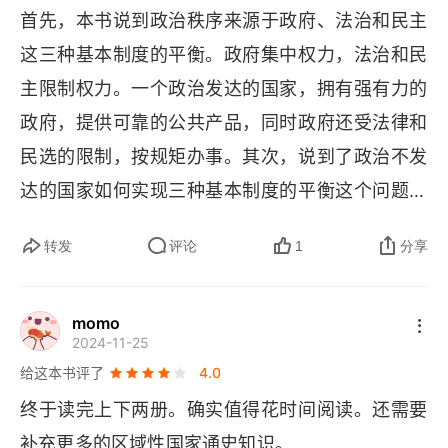
首先，本书说到政治秩序来源于政府、法治和民主
政府在特定疆域里垄断暴力的能力（韦伯对 “国家”
这三种基本制度的平衡。政府集中权力，法治和民
 的定义），后者涉及政府能够超越阶级、派系、利
主限制权力。一个政治发达的国家，拥有强有力的
益集团、家族进行决策的不偏不倚性。也就是说，
政府，提供可靠的公共产品，同时政府还受法律和
国家的强大，光是拳头硬还不行，还得有 “一览众
民选的限制，按规矩办事。其次，说到了政治不发
山小” 的超脱地势。
达的国家如何实现三种基本制度的平衡这个问题。
福山与时俱进，修正了自己的观点，认为当今世界
转发
评论
1
分享
绝大多数国家的问题不在于缺乏民主，而在于缺乏
有效的现代政府。在发展中国家比如印度，在发达
momo
国家比如希腊、意大利，它们都有民主，但目前都
2024-11-25
存在政府被政治精英控制，裙带政治、权钱交易蔓
给这本书评了
4.0
延的情形。福山把这种披着民主、法治等现代政治
终于读完上下两册。确实值得花时间阅读。还需要
外衣的政府叫做 “新家族制政府”。再次，说到福山
补充更多的区域性国家通史知识。