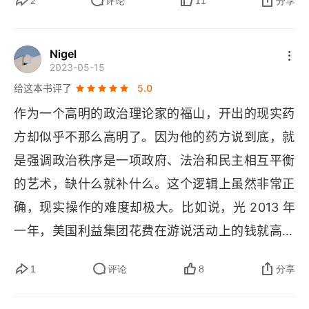
私利，让国家政治逐渐家族化，这个是人性中自私
2
评论
11
分享
造成的，不可避免。小赢靠朋友，大胜靠对手。在
外部压力下，统治阶级要么崩溃，要么强压着私心
Nigel
2023-05-15
任人唯贤。也就是：入则无法家拂士，出则无敌国
给这本书评了
5.0
外患者，国恒亡，然后知生于忧患死于安乐也。
作为一个高明的政治理论家的福山，开出的现实药
方却似乎不那么高明了。因为他的药方说到底，就
是强调政治秩序是一项政府、法治和民主相互平衡
的艺术，缺什么就补什么。这个逻辑上虽然非常正
确，现实操作的难度却极大。比如说，光 2013 年
一年，美国利益集团花费在游说活动上的钱就高达
 32 亿美元。在这种牵涉到巨额现实利益的情况
1
评论
8
分享
下，改革要动多少人的奶酪，难度会有多高，可以
想见。同理，我们也不能为了建立一个强大的政