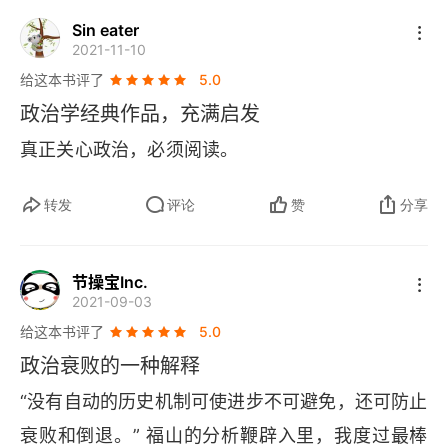
Sin eater
的 “非人格化政府的好政治”，而阿根廷被一部精英
2021-11-10
控制发展的依附主义进而大众的最佳的选择就是进
给这本书评了
5.0
入政府获取权力来进行寻租获取利益。相对于欧
政治学经典作品，充满启发
美，我们早在两千多年前的秦朝就实现了庞大的官
真正关心政治，必须阅读。
僚体系的建立并在西汉完善，但法治是服务于皇
权，相对欧洲的海洋文明，通过贸易建立并巩固诚
转发
评论
赞
分享
信进而实现产权的神圣，以及未发展处让法律赖以
为基础的超越宗教的借口。还有关于民族认同的形
节操宝Inc.
2021-09-03
成，以及从发展角度看战争对于政体改革维度的促
给这本书评了
5.0
进等等。从不同政体的国家的建立，到民主发展的
政治衰败的一种解释
历程，以及政治发展是个动态的过程，随着状况的
“没有自动的历史机制可使进步不可避免，还可防止
变化体制的僵硬进而导致的各种政治衰败。涉及全
衰败和倒退。” 福山的分析鞭辟入里，我度过最棒
球史、经济、政治、文化等等，篇幅浩瀚不是看一