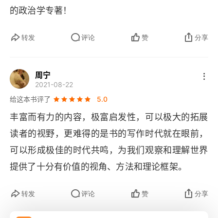
的政治学专著！
次能了解的，感觉很多部分没有看懂，知识储备不
足以支撑，打算过 1 年后再读，相信会有不同的感
转发
评论
赞
分享
悟。
周宁
2021-08-22
给这本书评了
5.0
丰富而有力的内容，极富启发性，可以极大的拓展
读者的视野，更难得的是书的写作时代就在眼前，
可以形成极佳的时代共鸣，为我们观察和理解世界
提供了十分有价值的视角、方法和理论框架。
转发
评论
赞
分享