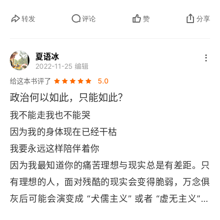
需要解释政治人物决策，或者庇护政治以及依附主
转发
评论
赞
分享
义原因时，作者反复强调的是基于人性的亲戚选择
和互惠利他，说服性不足！4. 但不可否认，国家、
夏语冰
法治和民主，是理解这颗星球上政治的很好的思考
2022-11-25 编辑
框架。5. 总之，读完这本书，下次再遇到嘴边挂着
给这本书评了
5.0
国外 “德先生” 好的人，你会新生鄙视。
政治何以如此，只能如此？
我不能走我也不能哭
因为我的身体现在已经干枯
我要永远这样陪伴着你
因为我最知道你的痛苦理想与现实总是有差距。只
有理想的人，面对残酷的现实会变得脆弱，万念俱
灰后可能会演变成 “犬儒主义” 或者 “虚无主义”。
只有现实的人，认为社会既然如此，那我就适应规