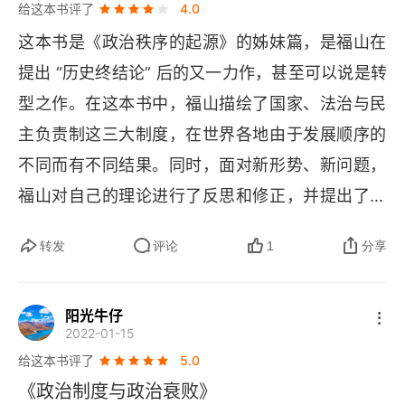
给这本书评了
4.0
话”，核心却是要为 “国家建构” 这个政治维度 “正
这本书是《政治秩序的起源》的姊妹篇，是福山在
名”。在书中，“国家建构” 如此之重要，以至于它
提出 “历史终结论” 后的又一力作，甚至可以说是转
可以用来解释当今世界各国的主要政治问题：正是
型之作。在这本书中，福山描绘了国家、法治与民
国家建构的欠缺，导致非洲许多国家的 “国家失
主负责制这三大制度，在世界各地由于发展顺序的
败”；正是国家建构的欠缺，导致希腊意大利今日的
不同而有不同结果。同时，面对新形势、新问题，
债务危机；还是国家建构的欠缺，导致美国当代的
福山对自己的理论进行了反思和修正，并提出了解
政治僵局。当然，国家建构的问题，不仅仅可能
决方案。
 “太少”，也有可能 “过多”：德国和日本法西斯主义
转发
评论
1
分享
的兴起，是因为 “国家建构” 剂量过大走火入魔了；
而今天的中国，在福山看来，也是国家建构有余，
阳光牛仔
2022-01-15
而另外两个维度不足。什么是 “国家建构”？概括来
给这本书评了
5.0
说，包含两个方面：一个是国家能力，一个是官僚
《政治制度与政治衰败》
机构的中立性与自主性（
autonomy
）。前者涉及