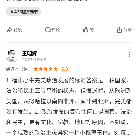
通过比较德国、希腊、意大利和美国的政治史，指
# 423破万卷节
出建成有效现代政府的三大条件，那就是战争、民
主化出现在官僚体系建立之后、以及有效的社会动
转发
评论
赞
分享
员。最后，本书讲了政治发达不是一劳永逸，人的
自然本性和制度之间一直在拉锯，曾经政治发达的
王明辉
国家也有可能随着时间、环境的变化而走向政治衰
2023-12-06
落，比如 20 世纪 70 年代以来的美国。福山认为
给这本书评了
5.0
美国政治衰落的两大原因是过度制度化和家族制复
1. 福山心中完美政治发展的标准答案是一种国家、
辟。
法治和民主三者平衡的状态，但很遗憾，从欧洲到
美国，从撒哈拉以南的非洲、南非到亚洲，完美都
没有发生。2. 政治发展的复杂性何止是国家、法治
和民主，更有文化、宗教、地理等原因，不如说，
一个成熟的政治生态其实一种小概率事件。3. 每当