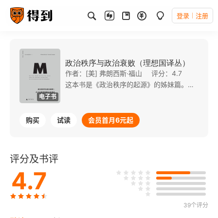
登录
注册
政治秩序与政治衰败（理想国译丛）
作者：[美] 弗朗西斯·福山
评分：4.7
这本书是《政治秩序的起源》的姊妹篇。福山继续以社会如何发展出强大的、非人格化的、负责的政治制度为核心，考察了从法国大革命到阿拉伯之春，和当代美国政治的深层功能障碍等事例，描绘了国家、法治与民主负责制这三大制度，在世界各地由于发展顺序的不同而有不同结果。
电子书
购买
试读
会员首月6元起
评分及书评
4.7
39个评分