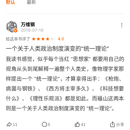
默认
最新
万维钢
2019-07-16
给这本书评了
4.0
一个关于人类政治制度演变的“统一理论”
我读书感觉，似乎每个当红 “思想家” 都要用自己的
视角从头到尾解释一遍整个人类史，像物理学家那
样提出一个 “统一理论”，才算拿得出手：《枪炮、
病菌与钢铁》、《西方将主宰多久》、《科技想要
什么》、《理性乐观派》都是如此。而福山这两本
则是一个关于人类政治制度演变的 “统一理论”。
福山的文笔相当好，有些叙事像讲故事一样，说理
11
5
41
分享