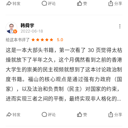
转发
评论
赞
分享
则，进而可能会演变成最势利的机会主义者。但是
福山，既让我看到了理想，也看到了现实。一方面
韩舜宇
 “现实” 有演化的合理性，强大的国家能力与民族认
2022-06-18
同带我们走到了世界前列。另一方面，“现实” 也有
给这本书评了
5.0
很大的不足，不受约束的权力以及诸多的限制让人
这是一本大部头书籍，第一次看了 30 页觉得太枯
担忧进一步创新的潜力。读了福山，我感觉对这片
燥就放下了半年之久，这个月偶然看到之前的香港
土地多了一层深深的理解，有时我还是会愤怒，但
大学生的崇美的民主视频就想到了这本讨论政治制
这种愤怒，从恨不得毁掉他的愤怒，变成了对一个
度书籍。福山的核心观点是通过强有力政府（国
不懂事孩子的愤怒。我还是很愤怒，但我得帮助他
家），以及法治和负责制（民主）对国家的约束，
成长。
进而实现三者之间的平衡，最终实现非人格化的政
府，来抵制人性中亲戚选择和互惠利他的底层代
转发
评论
赞
分享
码。同样在拉丁美洲，哥斯达黎加和阿根廷的政治
选择迥然不同，破除了庇护主义的哥斯达黎加实现