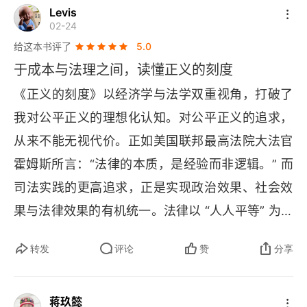
Levis
工具。2. 法律经济学的具体分析方法主要包括以下
02-24
几个核心要素：①. 理性人假设核心前提：假设个
给这本书评了
5.0
体在决策时会追求自身效用的最大化关键洞察：人
于成本与法理之间，读懂正义的刻度
们会在给定约束条件下做出最优选择，这个 "效用"
《正义的刻度》以经济学与法学双重视角，打破了
 不等于财富，而是更广义的满足感②成本 - 收益
我对公平正义的理想化认知。对公平正义的追求，
分析分析框架：比较不同法律规则下的成本与收益
从来不能无视代价。正如美国联邦最高法院大法官
应用场景：评估法律制度对资源配置效率的影响③
霍姆斯所言：“法律的本质，是经验而非逻辑。” 而
激励分析核心逻辑：法律规则会改变人们的激励结
司法实践的更高追求，正是实现政治效果、社会效
构实践意义：通过调整法律规则来引导人们的行为
果与法律效果的有机统一。法律以 “人人平等” 为价
选择④均衡分析会总福利作为评判依据这些分析方
值内核，却必须直面社会资源有限的客观现实。效
法共同构成了法律经济学的工具箱，帮助我们理解
转发
评论
赞
分享
率是经济学的判断标尺，正义是法学的核心追求，
法律规则背后的经济逻辑，并为法律制度设计提供
二者并非对立，而是司法决策中必须统筹兼顾的关
理论支撑。3. 用经济学视角认识法律（制度）核心
蒋玖懿
键维度。若要在每个路口派驻交警、每个小区安排