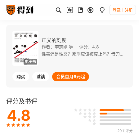
登录
注册
正义的刻度
作者：李志刚 等
评分：4.8
性善还是性恶？死刑应该被废止吗？借刀杀人，刀当何罪？社会能为公平正义付出多大代价？ 经济学追求如何在资源有限的前提下实现效用较优配置，而法律追求如何实现公平正义。但是一个案件中，不同的人却有着完全不同的立场，那么立场不同，如何评价和取舍？哪一方的“公平正义”才更公平正义？ 因此，本书探讨的核心议题是：我们如何用经济学思维衡量公平正义？ 本书中，法律学者李志刚与知名法律经济学家熊秉元教授合作，从法律经济学的角度，运用经济分析的思维框架，全面探讨法学问题。他们强调，公平正义作为一种高度抽象的价值追求，很难有确切的刻度。此时，对“效用”的比较和选择，可能是一把可供借鉴的尺子。 本书不仅澄清了普通人对经济学的误解，为法律人提供了可学、能用、好用的思维工具和论证工具，还以社会热点案例为据，带领读者通过经济分析的视角，突破法律思维的盲点，理解法律制度背后的深层（经济）逻辑，帮助我们从更深层次理解法律与社会。
电子书
购买
试读
会员首月6元起
评分及书评
4.8
29个评分