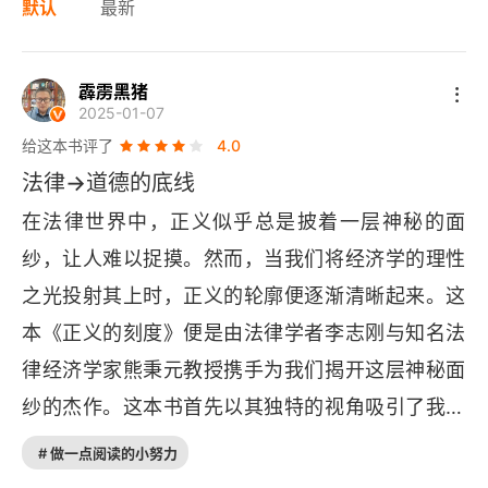
默认
最新
霹雳黑猪
2025-01-07
给这本书评了
4.0
法律→道德的底线
在法律世界中，正义似乎总是披着一层神秘的面
纱，让人难以捉摸。然而，当我们将经济学的理性
之光投射其上时，正义的轮廓便逐渐清晰起来。这
本《正义的刻度》便是由法律学者李志刚与知名法
律经济学家熊秉元教授携手为我们揭开这层神秘面
纱的杰作。这本书首先以其独特的视角吸引了我的
注意。在法学界，我们往往习惯于从法律条文、案
# 做一点阅读的小努力
例分析和司法实践等角度探讨正义与公平。然而，