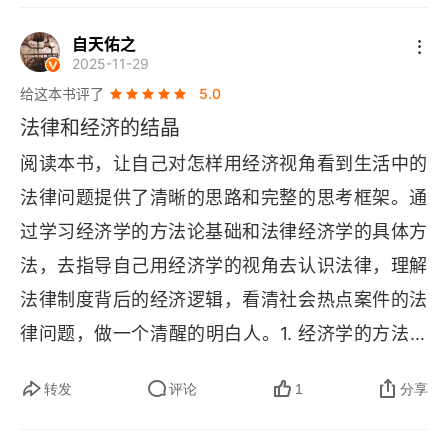
俗易懂的语言，将复杂的经济学和法学知识娓娓道
自天佑之
来，让读者在轻松愉快的阅读中收获知识和智慧。
2025-11-29
书中既有深入浅出的理论阐述，又有生动有趣的案
给这本书评了
5.0
例分析，使得整本书既具有学术性，又不失可读性
法律和经济的结晶
和趣味性。在阅读这本书的过程中，我深刻感受到
阅读本书，让自己对怎样用经济视角看到生活中的
了将经济学思维用在法律研究中的好处。通过经济
法律问题提供了清晰的思路和完整的思考框架。通
分析的视角，我们能够更加客观地评价法律制度的
过学习经济学的方法论基础和法律经济学的具体方
优劣，更加理性地看待法律问题的复杂性。这种思
法，去指导自己用经济学的视角去认识法律，理解
维方式不仅能够帮助我们更好地理解法律现象，还
法律制度背后的经济逻辑，看清社会热点案件的法
能够为我们提供解决法律问题的新思路和新方法。
律问题，做一个清醒的明白人。1. 经济学的方法论
基础以 "理性人假设" 和 "效用较优配置" 为核心，
转发
评论
1
分享
通过分析交易成本、制度选择和行为决策逻辑，帮
助理解法律与社会现象。其关键在于思维而非数学