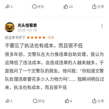
本书却另辟蹊径，将经济学的思维方式引入到法学
1
评论
14
分享
研究中，为我们提供了一个全新的视角来审视和理
解法律问题。这种跨学科的融合，不仅拓宽了我们
光头怪蜀黍
2025-03-16
的视野，也让我们对正义有了更加深入和全面的认
给这本书评了
5.0
识。在内容方面，本书以社会热点案例为据，通过
不要忘了执法也有成本，而且很不低
经济分析的视角，带领读者深入剖析了法律背后的
很多年前，交警队在大力推违章自助处理，我认为
深层逻辑。书中不仅澄清了普通人对经济学的误
这降低了违法成本，会造成违章的人越来越多，于
解，还为法律人提供了可学、能用、好用的思维工
是我问了一个交警队的朋友，他问我：“你知道交警
具和论证工具。这些工具不仅能够帮助我们突破法
队处理违章要花多少人力物力吗”…… 我瞬间明白过
律思维的盲点，理解法律制度背后的深层经济逻
来，执法也有成本，而且很不低
辑，还能够提升我们对法律与社会关系的认知，使
我们更加深入地理解现实世界中的法律问题。此
1
评论
4
分享
外，这本书的语言风格也非常值得一提。作者以通