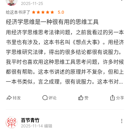
2025-11-25
观点：法律制度本质上是一种资源配置机制，通过
巡逻民警，治安与秩序固然会显著提升，但相应付
给这本书评了
5.0
设定规则来影响人们的行为选择，从而实现社会资
出的社会成本同样巨大。我们不妨扪心自问：为了
经济学思维是一种很有用的思维工具
源的有效配置。法律不是抽象的正义概念，而是激
守护 “法律面前人人平等” 这一原则，我们愿意承担
用经济学思维思考法律问题，之前我看过的另一本
励机制的具体体现不同的法律规则会产生不同的行
多少成本、付出怎样的代价？真正的正义，并非不
书里也有涉及，这本书名叫《想点大事》。用经济
为激励，进而影响资源配置效率。需要从成本 - 收
计成本的绝对理想，而是在代价与价值之间找到最
学思维研究法律，得出的很多结论都很有说服力。
益角度评估法律制度的社会效果，用经济分析论证
恰当的平衡。唯有如此，法治才能既有法理的力
我平时也喜欢用这种思维工具思考问题，许多时候
疑难案件。比较社会成本：不同判决方案的社会总
度，又有现实的温度。
都很有帮助。这本书讲述的原理并不复杂，但和上
成本选择。效率方案：选择社会成本最低、资源配
一本书类似，言之成理，很有说服力。这本书对于
置最优的解决方案。实践应用：通过边际分析判断
一般人理解法律是很有帮助的。
责任的合理分配，运用机会成本概念，评估不同法
转发
评论
赞
分享
律后果。考虑外部性问题对第三方的影响，这种方
法论的优势在于提供了客观、可量化的分析工具，
百节青竹
能够帮助法官在疑难案件中做出更符合社会整体利
2025-11-14 编辑