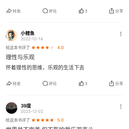
富，有以下几种方式：1. 首先，你可以把配方保
转发
评论
3
分享
密，这是 1886 年约翰彭伯顿对可口可乐的做法。
2. 其次，你可以向沃尔玛创办人山姆沃尔顿那样，
掌握先发优势。3. 最后，从发明中得利的方法是专
小鲤鱼
2022-10-14
利，版权或者商标。我聆听婴儿啼哭，我凝视孩童
给这本书评了
4.0
成长。他们所学必将远超我所知。我对自己说，好
理性与乐观
一个美丽新世界。大胆做个乐观派吧。
怀着理性的思维，乐观的生活下去
转发
评论
3
分享
39度
2023-12-02
给这本书评了
5.0