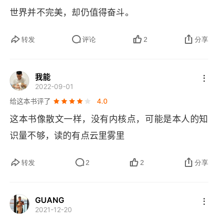
世界并不完美，却仍值得奋斗。
能源枯竭）”“反垄断” 等问题几乎是不成立或者就
是个伪命题，几乎都是利益集团基于自身利益考量
转发
评论
2
分享
而抛出的用以说服政客继而引导大众信以为真的问
题，其真实性的底层科学是经不起论证和推敲的！​        
我能
在阅读过程中，有数次联想到我们做老师经常说的
2022-09-01
 “现在的学生是一届不如一届” 这个现象，这个论调
给这本书评了
4.0
其实就有点悲观，早前我也曾说过类似的话。可是
这本书像散文一样，没有内核点，可能是本人的知
后来我发现我的这个感受是不对的，并且我逐渐真
识量不够，读的有点云里雾里
切地感受学生其实是一届胜似一届。主要表现在学
转发
2
2
分享
生对于文化课知识的理解掌握上，整体上比以往的
学的快用的合适，并且学生的情商以及与社会生活
的融合度明显在提高。按照本书的观点，我应该算
GUANG
2021-12-20
是理性乐观派的一员了吧，虽然有些时候我也会有