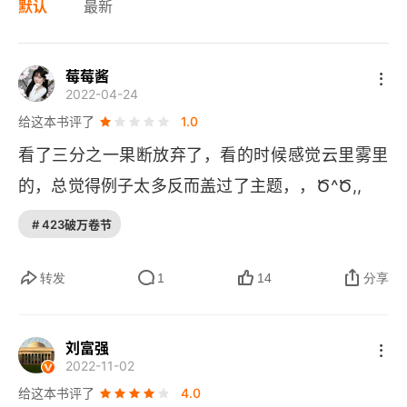
默认
最新
莓莓酱
2022-04-24
给这本书评了
1.0
看了三分之一果断放弃了，看的时候感觉云里雾里
的，总觉得例子太多反而盖过了主题，，Ծ^Ծ,,
# 423破万卷节
转发
1
14
分享
刘富强
2022-11-02
给这本书评了
4.0