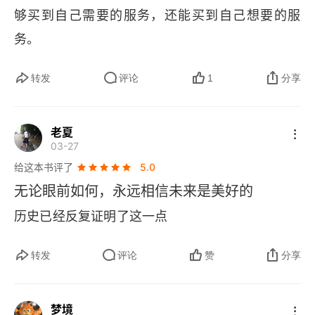
而为人的本性，难道就够了？是的。这正是作者里
够买到自己需要的服务，还能买到自己想要的服
德利 “乐观” 的理由。里德利会用翔实的证据告诉
务。
你：“隐藏在混乱行为底下的男女关系其实蕴涵着一
股必然的潮流。它是迎头向前的涨潮，而非势如山
转发
评论
1
分享
倒的退潮。” 这世界无需救赎，就能更加繁荣。到
底是基于什么样的原理，我们明明看到身后除了进
老夏
03-27
步别无他物，却仍以为眼前只有堕落，再没有别的
给这本书评了
5.0
呢？…… 因为投入创新的资金太少，投入资产价格
无论眼前如何，永远相信未来是美好的
通胀、战争、贪污腐败、奢侈品或盗窃的钱太多。
历史已经反复证明了这一点
诚如以赛亚・伯林所说：“为了追求统治者声称是自
己责任的某个遥远社会目标，无视如今尚在人间的
转发
评论
赞
分享
诸多个体的偏好和利益，是历代人民苦难的共同根
源。” 所以，别折腾！己所不欲，勿施于人。既不
梦境