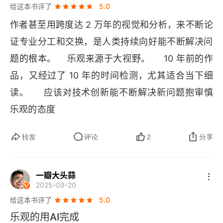
给这本书评了
5.0
比较悲观的想法！​      总之，这是一本带给我们信
作者甚至用跨度达 2 万年的视觉和分析，来不断论
心的书。就像海明威所说：世界并不完美，却仍值
证专业分工和交换，是人类持续向好能不断解决问
得奋斗。
题的根本。    乐观来源于大视野。     10 年前的作
品，又经过了 10 年的时间检测，尤其适合当下细
读。     应该对技术创新能不断解决新问题抱审慎
乐观的态度
转发
评论
2
分享
一瓣大头蒜
2025-09-20
给这本书评了
5.0
乐观的用AI完成