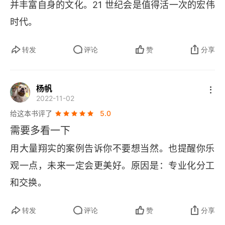
并丰富自身的文化。21 世纪会是值得活一次的宏伟
（照这样下去……），问题是，整个人类社会并不
时代。
是一成不变的，历史向前的滚滚车轮是任何人也无
法阻止的。    与其做一个感性悲观派，每天在那里
转发
评论
赞
分享
杞人忧天，不如做一个理性乐观派，活好当下，成
为更好的自己。
杨帆
2022-11-02
给这本书评了
5.0
需要多看一下
用大量翔实的案例告诉你不要想当然。也提醒你乐
观一点，未来一定会更美好。原因是：专业化分工
和交换。
转发
评论
赞
分享