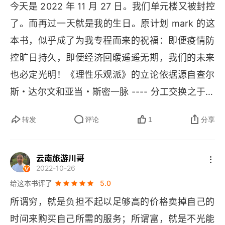
今天是 2022 年 11 月 27 日。我们单元楼又被封控
新是 “混搭出来的惊喜” 就像奶茶加芝士能火，手机
了。而再过一天就是我的生日。原计划 
mark 
的这
配摄像头能自拍 —— 创新不需要天降伟人，全靠
本书，似乎成了为我专程而来的祝福：即便疫情防
💡
🤝
凡人互相抄作业（啊不，是交流灵感！）。
控旷日持久，即便经济回暖遥遥无期，我们的未来
4️⃣
 躺平最危险，交易最善良封锁贸易？抵制科
也必定光明！《理性乐观派》的立论依据源自查尔
技？作者怒怼：这相当于把自己锁进冰箱还说世界
斯・达尔文和亚当・斯密一脉 ---- 分工交换之于财
❄
🚫
太冷！
 开放社会里，谁不是靠陌生人的善意
富、模仿交流之于文化，就如同遗传交配之于演
活成爽文主角？最后一句防杠补丁：乐观≠傻白
转发
评论
1
分享
化。这世界不必 “上帝” 或 “伟人”，就能存在与繁
甜！是指相信人类总能 “瞎折腾出解决办法”—— 毕
荣。正如斯密在《国富论》里指出的：分工并非源
🎉
竟连冰箱 
WiFi 
都是抱怨声中发明的嘛～
云南旅游川哥
自 “自上而下的智慧”，而是人类倾向（互通有无，
2022-10-26
物物交换，相互交易……）缓慢而逐渐造成的结
给这本书评了
5.0
果。没有上帝世界还能诞生吗？没有伟人我们还能
所谓穷，就是负担不起以足够高的价格卖掉自己的
过上好日子吗？交配、交流、交换，仅靠这些人生
时间来购买自己所需的服务；所谓富，就是不光能