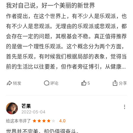
我对自己说，好一个美丽的新世界
作者提出，在这个世界上，有不少人是乐观派，也
有不少人是悲观派。无理由的乐观派或悲观派，都
会存在一定的问题，其根基会不稳。真正值得推荐
的是做一个理性乐观派。这个概念分为两个方面，
首先是乐观，有时候我们根据局部的表象，觉得当
前的生活比以往要差，但作者旁征博引，从健康，
财富，效率，分工等各个方面，用真实的数据说明
转发
评论
5
分享
了各个方面都没有比以前差，甚至大部分都比以前
要好。因为有了商业贸易，眼下的世界比从前更富
芒果
裕，更健康，更友善。其次是理性，理性是因为作
2022-05-04
者的乐观态度并不来自于天生的气质或本能，而是
给这本书评了
4.0
靠考察证据。说一下当今世界的变化，在人类历史
世界并不完美，却仍值得奋斗。