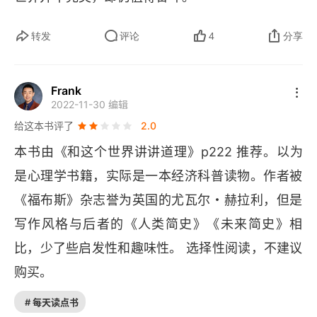
的某个时刻，思想观念开始接触，交合，互相进行
性繁殖。如果文化只包括学习他人的习惯，那么很
转发
评论
4
分享
快就会陷入停滞。文化要累积，思想必须互相接
触，互相交合。作者关于贫富概念的介绍也非常有
Frank
2022-11-30 编辑
启发性。所谓穷，就是负担不起足够高的价格卖掉
给这本书评了
2.0
自己的时间，从而购买自己所需的服务。所谓富，
本书由《和这个世界讲讲道理》
p
222 推荐。以为
就是不光能买到自己所需要的服务，还能买到自己
是心理学书籍，实际是一本经济科普读物。作者被
想要的服务。现代社会的技术分工带来了极大的创
《福布斯》杂志誉为英国的尤瓦尔・赫拉利，但是
新和社会发展。劳动分工是靠技术实现的，反过来
写作风格与后者的《人类简史》《未来简史》相
说，技术同样也是靠劳动分工实现的，市场交换唤
比，少了些启发性和趣味性。 选择性阅读，不建议
醒了创新。互相连接的人口基数越大，偶然碰撞引
购买。
起创新的概率就会越大。除了互相分工和思想碰
撞，现代社会还有一项重要的发明。把想法变成财
# 每天读点书