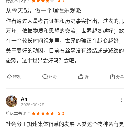
给这本书评了
4.0
中不断变异、选择与积累，最终催生了技术爆炸与
从今天起，做一个理性乐观派
生活水平的持续提升。作者以此告诉我们，人类进
作者通过大量考古证据和历史事实指出，过去的几
步的基石是合作的秩序与思想的自由市场。保持开
万年，依靠物质和思想的交流，世界越变越好；放
放，坚持交换与贸易，就是选择了一条充满韧性与
在一个较长时间视角里，世界的确正在越变越好，
创新的繁荣之路。在世界格局纷繁复杂、保护主义
关于变好的动因，目前看丝毫没有终结或是减缓的
大行其道的当代，这本出版于 2011 年的书无疑是
态势，这个世界会好吗？会吧。
一剂唤醒理性、重燃信心的强心针。
转发
评论
赞
分享
An
2025-09-29
给这本书评了
5.0
社会分工加速集体智慧的发展 人类这个物种会有更