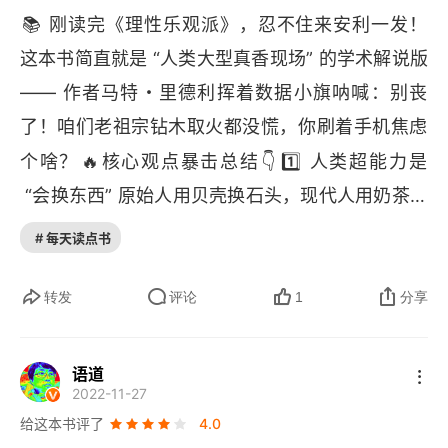
📚
 刚读完《理性乐观派》，忍不住来安利一发！
这本书简直就是 “人类大型真香现场” 的学术解说版 
—— 作者马特・里德利挥着数据小旗呐喊：别丧
了！咱们老祖宗钻木取火都没慌，你刷着手机焦虑
🔥
👇
1️⃣
个啥？
核心观点暴击总结
 人类超能力是
 “会换东西” 原始人用贝壳换石头，现代人用奶茶续
命券换 
PPT 
方案 —— 交换让知识爆炸，分工让懒
# 每天读点书
人躺赢！（比如你吃外卖是因为不用自己种水稻啊
🌾
➡
🍱
2️⃣
喂！
）
 悲观党总被打脸从人口爆炸预言
转发
评论
1
分享
到资源枯竭警告，历史反复证明：人类一边喊着
 “药丸” 一边发明解药。石油快没了？页岩气出来
语道
2022-11-27
🌍
💥
了！粮食不够吃？转基因来了！
（地球：我
给这本书评了
4.0
3️⃣
就喜欢你们慌慌张张又努力活下去的样子）
 创