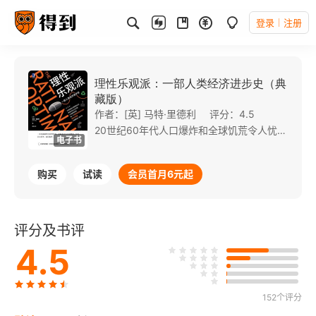
登录
注册
理性乐观派：一部人类经济进步史（典
藏版）
作者：[英] 马特·里德利
评分：4.5
20世纪60年代人口爆炸和全球饥荒令人忧心忡忡，70年代资源枯竭甚嚣尘上，80年代酸雨来了，90年代轮到瘟疫。21世纪初，全世界为全球变暖集体焦虑。可是，这些恐慌（除了全球变暖）全都来了又走了。人类只是运气太好吗？主流的悲观论调宣称情况正在越变越糟，但他们已经这么说了整整两百年。再看看实际情况。食品供给、收入和人均寿命步步走高，疾病、儿童死亡率和暴力事件轮番下降；生活必需品和奢侈品确实变得更便宜了；继亚洲摆脱贫困之后，非洲也跟上了它的脚步；互联网、手机和集装箱运输前所未有地丰富了人们的生活。生活实际上越变越好，全球皆然。 本书不光阐述了情况怎样越变越好，还解释了原因。繁荣来自人人为人人效力。始于十多万年前的交换和专业分工习惯，创造出加速改善人类生活水平的集体大脑。这本大胆的书涵盖了人类的整个历史，从石器时代说到互联网，从旧制度的积重难返讲到蒸汽机的发明，从新近的人口爆炸谈到气候变化可能的后果。天灾人祸固然必不可免，但多亏了人类发明创造的无穷能力，21世纪必将实现巨大的经济繁荣，极可能发生的不是气候的灾难性变化，而是全球人民都生活得欣欣向荣。
电子书
购买
试读
会员首月6元起
评分及书评
4.5
152个评分