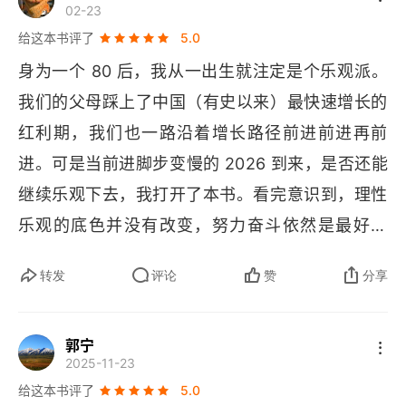
要控制别人，哪怕他是你的孩子；也不要过于依赖
02-23
别人，哪怕他声称愿意为你效劳。你需要的仅仅是
给这本书评了
5.0
 “被讨厌的勇气” 与 “允许自我改变的开放精神”。
身为一个 80 后，我从一出生就注定是个乐观派。
有它们，你的独一无二、你的勤劳奋进，就足够为
我们的父母踩上了中国（有史以来）最快速增长的
你带来幸福。人类社会从自然经济转向商品经济之
红利期，我们也一路沿着增长路径前进前进再前
后，财富的多少并不取决于人均占有自然资源的多
进。可是当前进脚步变慢的 2026 到来，是否还能
少，而是取决于人们彼此交换产品和服务的频次。
继续乐观下去，我打开了本书。看完意识到，理性
乐观的底色并没有改变，努力奋斗依然是最好选
择。没办法，谁让我一直是乐观派。
转发
评论
赞
分享
郭宁
2025-11-23
给这本书评了
5.0