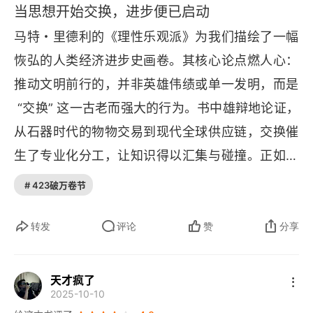
当思想开始交换，进步便已启动
马特・里德利的《理性乐观派》为我们描绘了一幅
恢弘的人类经济进步史画卷。其核心论点燃人心：
推动文明前行的，并非英雄伟绩或单一发明，而是
 “交换” 这一古老而强大的行为。书中雄辩地论证，
从石器时代的物物交易到现代全球供应链，交换催
生了专业化分工，让知识得以汇集与碰撞。正如那
句精妙的比喻：交换苹果，我们各得其一；交换思
# 423破万卷节
想，我们却各自拥有两个，甚至迸发出第三个、第
四个新想法。这正是《理性乐观派》的核心洞见
转发
评论
赞
分享
 —— 思想的交媾具有 “收益递增” 的神奇特性。每
一次交流都是一次乘法，而非简单的加法。这种观
天才疯了
2025-10-10
念的 “交配” 与重组，如同基因的进化，在集体大脑