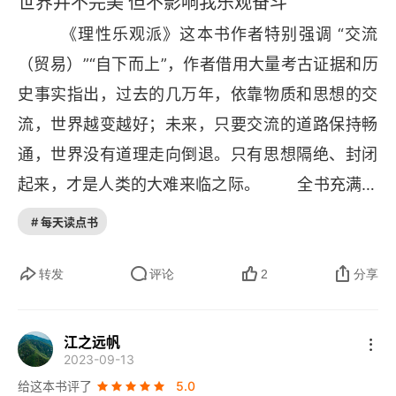
世界并不完美 但不影响我乐观奋斗
​        《理性乐观派》这本书作者特别强调 “交流
（贸易）”“自下而上”，作者借用大量考古证据和历
史事实指出，过去的几万年，依靠物质和思想的交
流，世界越变越好；未来，只要交流的道路保持畅
通，世界没有道理走向倒退。只有思想隔绝、封闭
起来，才是人类的大难来临之际。​        全书充满着
作者的乐观情绪，虽然这个世界绝大多数人是较为
# 每天读点书
悲观的。就像作者自己说的，在大家都较悲观的预
言未来或看待当今问题时，唯独他如此与众不同的
转发
评论
2
分享
乐观，显得与主流社会有点格格不入。​        不过，
作者的乐观不是盲目的无知的，是有着充分的事实
江之远帆
2023-09-13
和理论依据，我想这也就是书名中 “理性” 的由来。
给这本书评了
5.0
通过阅读我发现诸如 “环保（全球气候变暖、化石