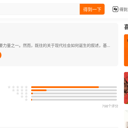
得到一下
得到
商人与商贸活动，是形塑现代社会的重要力量之一。然而，既往的关于现代社会如何诞生的叙述，基本是以“政治发展史就是民主进步史”为解释框架的。 本书则突破既往叙事体系，创造了“零增长秩序”和“正增长秩序”这一对范畴，用以描述农耕文明和商贸文明，并且以这一对范畴透视世界几千年的文明史，指出王图霸业、千古英雄都不过是暴力游戏的反复，人类步入现代社会，端赖商贸带来“正增长秩序”。 本书认为，是商贸活动创造和蕴含的“正增长秩序”，改变了我们的生活，改变了历史的走向，也改变了人类的命运。 为此，本书纵贯3000年，以商贸集团与暴力集团的互相斗争、制约与利用为主线，重述了从腓尼基人出现到迦太基崛起，从罗马的崩溃到威尼斯的繁荣，从汉萨同盟到粟特商人，从热那亚商人远赴伊比利亚半岛，到荷兰商人对抗西班牙帝国，再到威廉三世渡海使得荷兰商贸秩序与英国国家力量结盟，这一波澜壮阔的捍卫正增长秩序的大历史，从而勾勒出现代文明中基础原则的奠基过程。
798个评分