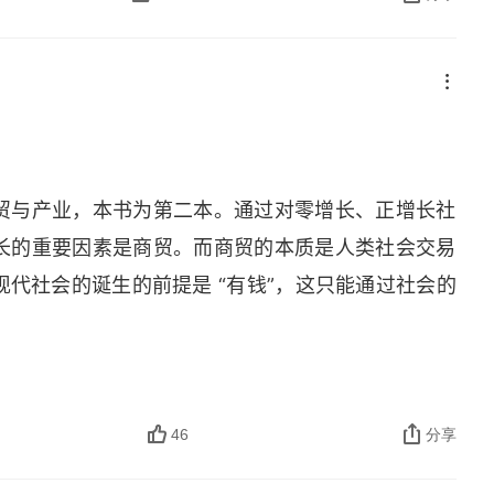
嘉岛长大，所以在科西嘉念的小学。拿破仑在念小学
，这一打，一只眼睛都被人家打黑了，但是上课铃响
人家打了一架，原来黑一个眼圈，现在黑两个，变成
了。到了中午，一下课，他又冲出去，准备跟那个高
看到门口站着一个小熊猫，嘴角还带着点血。高年级
级的马上叫到，慢慢 ````````` 小伙子你今天
贸与产业，本书为第二本。通过对零增长、正增长社
你除非跟我道歉，否则我今天准备打到死！
sorry
，
I 
长的重要因素是商贸。而商贸的本质是人类社会交易
！然后就走了。拿破仑之所以会成功就是他从小养成
代社会的诞生的前提是 “有钱”，这只能通过社会的
重要的思想：“资产化思维”，“本体间性”。这两段
体间性” 是眼。结合贯穿本书始终，妙趣横生的故事细
商制度在历史上的出现，极大地拓展了 “正增长社会” 
资本主义生产方式在中世纪社会的原初萌芽。但是，
46
分享
展的力量还不止包买商这一种。除此之外，还有一系列