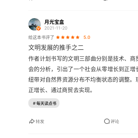
是拿破仑小时候的一个故事。他从小在科西
的时候，有一天跟一个高年级的家伙打架
月光宝盒
了，拿破仑就回教室了；下课后他又冲去跟
2021-11-20
了小熊猫。上课铃响了，拿破仑又回教室去
给这本书评了
5.0
年级的家伙干架，高年级的还没出教室，就
文明发展的推手之二
的一出去，拿破仑就冲上去，准备干第三架，高年
作者计划书写的文明三部曲分别是技术、商
到底打算怎么样？拿破仑了只讲一句话，
会的分析，引出了一个社会从零增长到正增
am sorry
。拿破仑就说，早说不就没事了嘛
纽带对自然界资源分布不均衡状态的调整。现
的行动与思想。《商贸》，这本书里就有两个
正增长、通过商贸去实现。
话引用在下面，“资产化思维” 是本质，“本
# 每天读点书
☞
细品读这份《文明三部曲》的格局。
包买
的边界。正因如此，马克思才把它看作现代
转发
评论
在那个年代，推动 “正增长社会空间” 拓