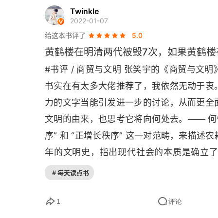
制度和技术扮演了类似的角色，比如，复式
Twinkle
那么最自然的方式是记录一次消费或收入，然
2022-01-07
书，那么用单式记账法记账时，记下现金 - 
给这本书评了
5.0
的活动，就要先设立两个账户，一个是现金账户
黄鹤楼在明清两代被毁7次，如果黄鹤楼
100，同时在 “库存账户” 记录 + 100（
#书评 / 商贸与文明 张笑宇的《商贸与
消费活动，而是要确定收支账户的平衡。复
书实在有太多大佬推荐了，我依然无动于衷
☞
维”。
在人类历史中，只有极少数人能够
力的文字当能引发进一步的讨论，从而更全
有极少数能摆脱 “时来天地皆同力，运去英
文明的由来，也思考它将向何处去。—— 何
的意图去塑造未来。倘若谁能有幸处在这样
序” 和 “正增长秩序” 这一对范畴，来描
的学问。既然如此，探讨历史背后的规律与
年的文明史，指出现代社会的本质是确立
当然还是有的。我认为，阅读历史，探讨历
深。—— 吴国盛（清华大学科学史教授）
# 每天读点书
这样东西就是 “主体间性”（
intersubjectivit
能。在我洗脸刷牙等碎片化时间，我完整地
太重要了。胡塞尔、海德格尔、拉康和哈贝
憾的是阅读本书需要具备一定的西方历史和
1
评论
它提出了各种各样的论述。鉴于本书并不是