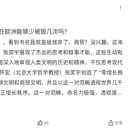
记账法。什么是复式记账法呢？假设你想记一笔账，
后写下金额。比如，如果我们买了一本 100 元的
100 就可以了。如果我们用复式记账法记录买一本书
，一个是库存账户，然后在 “现金账户” 里记录 - 
在欧洲能够少被毁几次吗？
一本价值 100 元的书）。复式记账法的目的不是单纯记录
文明》，看到书名我就直接放弃了。商贸？没兴趣。这本
式记账法最大的好处，是可以培养你的 “资产化思
。张笑宇展现了杰出的思考和叙事才能，这些生动有
站在影响历史进程的关键点上，而这极少数人中又只
面深入地审视人类文明的历史和精神，不仅思考现代
雄不自由” 的历史大势的牵引与限制，真正按照自己
怀宏（北京大学哲学教授）张笑宇创造了 “零增长秩
的关键点上，那对他而言，历史就真的是再重要不过
述农耕文明和商贸文明，并且以这一对范畴透视世界几千
结构，对我们这些普通人来说还有什么意义呢？意义
了正增长秩序。这一对范畴，命名力极强，透视度极
史背后的规律和结构，能够教会我们理解一样东西，
我真正点开这本书的原因是，这本书支持电子书朗诵功
y
）。这个词听上去晦涩难懂，但没有办法，它实在
听完了这本书，中间有几段听得我颇有触动。唯一遗
马斯这些哲学界的大佬，都非常重视这个概念，围绕
地理知识，本人对于西方历史尤其是西方古代史知之
36
分享
一本哲学书，这里就没有必要引用这些大佬玄妙精深