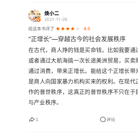
甚少，在阅读的过程中颇为吃力。如果你是
的理论了。其实，它也不是那么难以理解，用
解的人，你会拥有全新的看待历史的角度 
焕小二
本质原因在于，作为 “主体” 的人和人之间
2021-11-26
史的角度。这本书丰富了我的历史知识，读
给这本书评了
4.0
了解，也触动了我的一些思考。这本书可以
“正增长”—穿越古今的社会发展秩序
就来胡乱地说一说吧。2018 年 9 月张
在古代，商人挣的钱是买命钱，比如我要通
斯，阿尔萨斯在历史上是法德之间的兵家
或者通过大航海搞一次长途美洲贸易，买卖
因，本人一个理工科学生，关于西方的历史
通过消费，带来正增长。能给这个正增长带
地，遍布有着六七百年历史的老房子，繁花
是商人向国家暴力机构买来的权利。在现代
阿尔萨斯在法德两三百年恩怨史里受祸匪浅
作的普世秩序，这真正的普世秩序不只在于
法国老太太请教，她说：“这是一个好问题。
与产业秩序。
是一个好问题，她实际上是在说，这真是
道：“是呀，你这么一说，我也觉得有点奇
1
评论
地方历史上比较有钱，不管是法国人还是德
就好了。他们拿了我们的钱，自然可以壮大