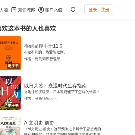
登录
注册
大脑
知识城邦
账户充值
喜欢这本书的人也喜欢
得到品控手册11.0
AI做不到的，热爱能做到。
作者：得到知识管理部
电子书
以日为鉴：衰退时代生存指南
当泡沫经济破灭，日本政府犯下了怎样的错误？
作者：分析师Boden
电子书
AI文明史·前史
《AI文明史·前史》这部预测之书展示了思想者的
锐利和尊严：对未来文明格局的重大危机做出预