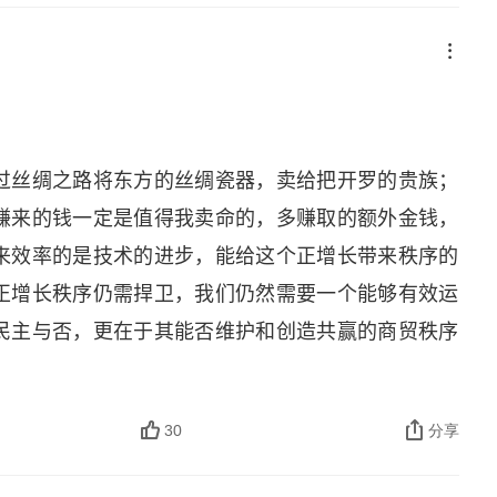
一个对西方古代史、近现代史以及西方地理都相当了
一句大白话来说，“主体间性” 之所以如此重要，其
—— 从商贸的角度来看历史，这有别于教科书解释历
，是根本无法完全理解彼此的。
完以后对西方历史上一些重要的历史事件多了一点点
帮助我们理解东西方文化产生差异的深层次原因，我
笑宇和新婚妻子在法国科尔马度蜜月，科尔马属于阿尔萨
过丝绸之路将东方的丝绸瓷器，卖给把开罗的贵族；
必争之地。插一句话，这就是本人读这本书困难的原
赚来的钱一定是值得我卖命的，多赚取的额外金钱，
和地理知识实在太贫乏了。这个历史上的兵家必争之
来效率的是技术的进步，能给这个正增长带来秩序的
似锦，甚是美丽。阿尔萨斯没有兵荒马乱的岁月吗？
正增长秩序仍需捍卫，我们仍然需要一个能够有效运
，眼下的这一切挑战了中国人的认知。张笑宇向一个
民主与否，更在于其能否维护和创造共赢的商贸秩序
” 张笑宇老师告诉我们，如果一个法国人跟你说，这
一个蠢问题。法国老太太睁大双眼，想了想，答
怪。想一想，大概是因为我们足够聪明吧。我们这个
30
分享
国人，无论哪边的军队过来，我们交钱给他们买平安
实力，又为什么一定要把我们毁掉呢？” 而我们对战