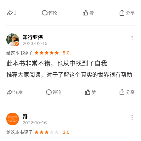
种回家的呼唤，我们 “找到真正自己” 的希望就被唤
这是有别于其他心理学书籍的地方，也正是这样的
1
评论
赞
分享
醒了。重新找到我们与周围环境和其他人的本来关
创新才能应对多元化的人格特征。此外，本书可以
系，这个过程就像一条回家的路，走这条路需要我
作为心理学研究的工具书，就如同新华字典可以查
🚢
们把成熟的性格和对本体的感应能力融合起来。
知行亚伟
字一样，本书也可以查询 9 种人格的各种特征，从
2023-02-15
在自我学习的某个阶段，发现自己的主要特征是非
困境、家庭背景、亲密关系、权威关系、适合与不
给这本书评了
5.0
常重要的。这些主要特征，实际上就是个人的主要
适合的环境、注意力、直接类型等方面都给出了详
此本书非常不错，也从中找到了自我
弱点，就像一根主心骨，我们所有的性格都围绕着
细的解释，是一本心理学研究者的实用型工具书。
推荐大家阅读，对于了解这个真实的世界很有帮助
它形成。这些弱点是可以发现的，但是人们会
很认可作者的观点：研究性格类型最重要的原因不
说：“荒唐，怎么可能！” 有的时候，这些弱点已经
是为了让你能够指出他人的性格特征，而是为了减
转发
评论
赞
分享
明显到无法否决的地步，但是我们心里的缓冲带会
少你自己的苦恼和麻烦，让你可以从他人的角度来
让我们很快把它忘掉。
理解他人，而不是从你自己的角度。
奇
2022-10-16
给这本书评了
3.0