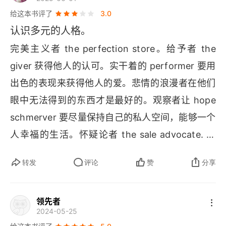
式，这个模式由相互交织的线条构成，说明我们每
给这本书评了
3.0
个人实际上都同时拥有这九种性格的潜质，但是我
认识多元的人格。
们最注意的还是我们自己最突出的性格特征。这个
完美主义者 
the perfection store
。给予者 
the 
九角星结构和它相互交织的线条，还象征着每一种
giver 
获得他人的认可。实干着的 
performer 
要用
性格的人都会与其他性格的人产生多边的互动关
出色的表现来获得他人的爱。悲情的浪漫者在他们
🚢
系。
性格分类的坏处是形成了一个可怕的自我实
眼中无法得到的东西才是最好的。观察者让 
hope 
现的预言，一个本来不实的期望、信念或预测，由
schmerver 
要尽量保持自己的私人空间，能够一个
于它使人们按所想象的情境去行动，结果导致最初
人幸福的生活。怀疑论者 
the sale advocate
. 是
并非真实的预言竟然应验了。当我们陷入性格分类
的，但是总会留下一些没有完成的项目。享乐主义
转发
评论
赞
分享
的泥淖时，我们就会对所有人进行分类，把他们身
者 
the a picture 
是练青春狂准备了很多个计划，
上的性格特征放大，从而让这种性格更加明显。反
所以不能重视完全的投入。保护着 
the boss 
需要
领先者
之，别人也会根据我们的性格类型来对待我们，而
强有力的保护和控制。调停者 
the mediator
。和平
2024-05-25
我们因而更加深信他人对我们的解读。于是，我们
保护者，别人的需要总是多过自己的需要。