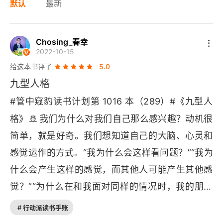
默认
最新
Chosing_春幸
2022-10-15
给这本书评了
5.0
九型人格
#管中窥豹读书计划第 1016 本（289）#《九型人
🚢
格》
我们为什么对我们自己那么感兴趣？动机很
简单，就是好奇。我们想知道自己的大脑、心灵和
感觉运作的方式。“我为什么会这样看问题？”“我为
什么会产生这样的感觉，而其他人可能产生其他感
觉？”“为什么在和我面对同样的情况时，我的朋友
🚢
的反应是生气，而我的反应却是沮丧？”
人类有
# 行动派读书手账
许多不必要的痛苦，这些痛苦都是由我们的性格缺