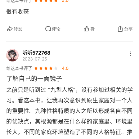
给这本书评了
5.0
往往会把他人眼中的自己，当作是真正的自己，并
很有收获
🚢
且按照这样的要求来塑造自己。
观察自我是许多
探索内在世界的传统训练中都包括的基本项目。这
转发
评论
赞
分享
种练习主要是把人的注意力往内心集中，试着去感
知自己的内心思想和 “注意的对象”，包括身体感
听听572768
觉、情感、思想、技艺、计划和幻想等。完成这种
2023-07-25
给这本书评了
4.0
练习的方法有好几种，不过最初的体验都是从认识
了解自己的一面镜子
你自己的习惯状态和那些占据你内心的固有特性开
之前只是听到过 “九型人格”，没有参加过相关的学
🚢
始的。
妨碍人们认识性格类型的主要障碍，葛吉
习。看这本书，让我再次意识到原生家庭对一个人
夫称之为 “缓冲带”。他认为，我们每个人都把自己
的重要性。九种性格特质的人之所以形成各自不同
性格上的负面特征隐藏在了一个精心构建的内在缓
的优缺点，其根源都是在什么样的家庭里、环境里
冲系统中，或者称之为 “心理防御机制”。这种缓冲
长大，不同的家庭环境塑造了不同的人格特征。推
带的存在，让我们无法看到自己性格中的真实力