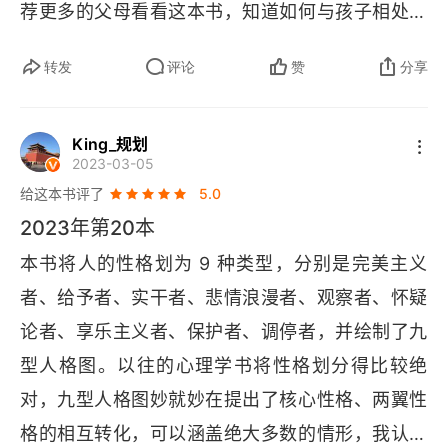
荐更多的父母看看这本书，知道如何与孩子相处，
量。我们依赖于心理防御机制来维持我们的自我
让孩子成为一个用幸福的童年治愈一生的人，而不
感。与 “九型人格” 中 1-9 号性格相对应的心理防
转发
评论
赞
分享
是用一生去治愈不幸童年的人。此书还让我更多地
御机制分别是：反向作用、压抑作用、认同作用、
了解到自己到底是什么样的人；造成 “今天的我” 的
内投作用、分隔作用、投射作用、合理化作用、否
King_规划
深层次的原因是什么；在日常中该注意什么，调整
🚢
定作用和麻醉作用。
我们每人所拥有的本性与我
2023-03-05
什么，让自己变得更好。
们所形成的性格是不同的，这是神圣心理学的基本
给这本书评了
5.0
观点。本体被描述为 “个人自己拥有的”，是我们与
2023年第20本
生俱来的潜质，而不是我们通过自身的教育、思想
本书将人的性格划为 9 种类型，分别是完美主义
和信仰获得的。在本体里，我们就像没有长大的孩
者、给予者、实干者、悲情浪漫者、观察者、怀疑
童：我们的思想、感情、直觉没有冲突；我们对周
论者、享乐主义者、保护者、调停者，并绘制了九
围环境和他人都充满了信任；我们做出正确的动
型人格图。以往的心理学书将性格划分得比较绝
🚢
作；我们毫不犹豫地去获得我们想要的东西。
一
对，九型人格图妙就妙在提出了核心性格、两翼性
旦我们已经形成的性格开始弱化，我们就会听到一
格的相互转化，可以涵盖绝大多数的情形，我认为