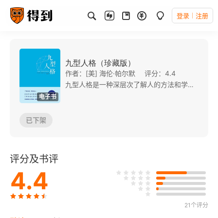
登录
注册
九型人格（珍藏版）
作者：[美] 海伦·帕尔默
评分：4.4
九型人格是一种深层次了解人的方法和学问，它按照人们的思维、情绪和行为，将人分为九种：完美主义者、给予者、实干者、悲情浪漫者、观察者、怀疑者、享乐主义者、保护者、调停者。 九型人格的卓越之处在于能穿透人们表面的喜怒哀乐，进入人心隐秘之处，发现人的真实、根本的需求和渴望。九型人格能够帮助我们洞察人心，用有效的方式对应他人。
电子书
已下架
评分及书评
4.4
21个评分