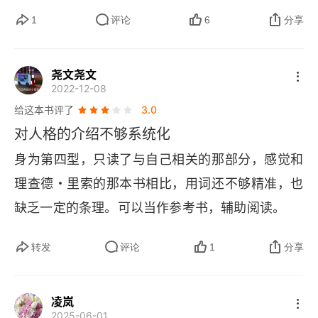
陷造成的。我们每一个人都有一种主导的性格特
1
评论
6
分享
征，这是我们性格的轴心，许多虚幻的性格内容都
是由此产生。“九型人格” 的感知 / 情绪结构能够帮
尧文尧文
2022-12-08
助我们更好地理解和改造我们的个性。但是它不是
给这本书评了
3.0
🚢
真理，不是事实。它只是有关性格的理论。
“九
对人格的介绍不够系统化
型人格” 的教义认为，在人追求至高觉悟的过程
身为第四型，只读了与自己相关的那部分，感觉和
中，人的性格将成为他们发掘自身潜力的导引者。
理查德・里索的那本书相比，用词还不够精准，也
人性的发展是一个包括了不同阶段的完整体系，从
缺乏一定的条理。可以当作参考书，辅助阅读。
最基本的性格特征，到一些不平常的潜能，比如爱
的能力、感受他人的能力和先知先觉的能力，这是
转发
评论
1
分享
一个漫长的演变过程，而本书中出现的 “九型人格
🚢
图” 仅仅是这个完整模式的一部分。
“九型人格”
凌岚
 并不是一个固定不变的系统。它是一个动态的模
2025-06-01