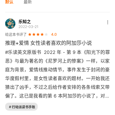
默认
最新
乐知之
2022-03-21
给这本书评了
4.0
推理+爱情 女性读者喜欢的阿加莎小说
#乐读英文原版书  2022 年 - 第 9 本《阳光下的罪
恶》与最为著名的《尼罗河上的惨案》一样，以家
庭为背景，爱情线推动情节，事件发生于封闭的豪
华度假村里，是女性读者喜欢的题材。一开始我还
猜出了凶手，不过之后给作者安排的各条线索又带
偏了。这已是我看的第 6 本阿加莎的小说了，对作
者的叙事手法也熟悉了。阿加莎的 “波洛” 系列一般
# 行动派读书手账
分三段，第一段各类人物纷纷登场，小说人物众