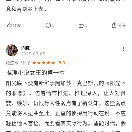
意和肯到乡下去…
转发
1
1
分享
向阳
2025-03-05
给这本书评了
5.0
推理小说女王的第一本
阳光底下没有新鲜事阿加莎・克里斯蒂的《阳光下
的罪恶》，随着情节推进、推理深入，让人对贪
婪、嫉妒、仇恨等人性弱点有了新认知。这些弱点
竟能将人扭曲至此。正直的侦探用行动在说：不应
轻信他人言语，而要看其实际行为。智能时代，会