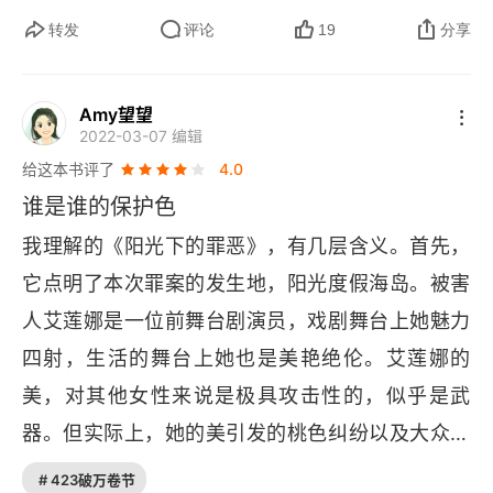
多，常常有十多个相关人物，我一般这里看得最为
转发
评论
19
分享
仔细，有时候还须写下人名背景性格特征等。第二
段 “波洛” 是与各人交谈案和收集证据，这是最开脑
Amy望望
2022-03-07 编辑
的时候，你会跟着 “波洛” 的视角猜测谁是凶手，不
给这本书评了
4.0
过常常看谁都象是凶手。第三段是高潮，“波洛” 会
谁是谁的保护色
揭示凶手，如果出你意外，你会赞叹阿加莎小说之
我理解的《阳光下的罪恶》，有几层含义。首先，
精妙，如果猜中凶手，你会得意于自己的推理。
它点明了本次罪案的发生地，阳光度假海岛。被害
《阳光下的罪恶》
Evil Under the SunAgatha 
人艾莲娜是一位前舞台剧演员，戏剧舞台上她魅力
Christie
320 
pages
4.0
四射，生活的舞台上她也是美艳绝伦。艾莲娜的
美，对其他女性来说是极具攻击性的，似乎是武
器。但实际上，她的美引发的桃色纠纷以及大众对
她人品的质疑，反而成了罪犯行凶的一层保护色。
# 423破万卷节