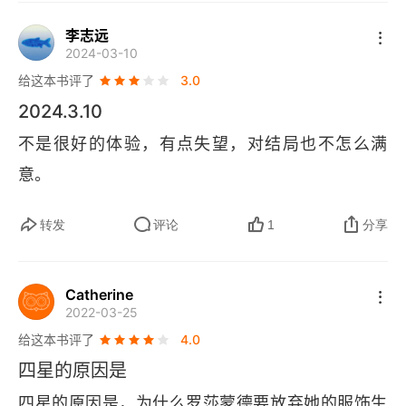
 "尸体" 也不一定就是尸体呀！二是警惕思维定式。
那些看起来完美的不在场证明，有一个前提就是被
李志远
2024-03-10
害人预计的死亡时间。整套逻辑推理都是以艾莲娜
给这本书评了
3.0
的死亡时间为锚点搭建而成，若这基石本身就是错
2024.3.10
的呢？读到最后的大揭秘时刻，我有些细思极恐，
不是很好的体验，有点失望，对结局也不怎么满
不禁反思我工作生活中是否有一些习以为常的参考
意。
系，经不起追问与推敲呢？我再一次提醒自己拒绝
思维定式，警钟长鸣！阿婆的这本小说构思巧妙，
转发
评论
1
分享
也开创了不少悬疑推理小说的先河。本格推理的叙
述方式，也让我读得很尽兴。但当下的我读罢，还
Catherine
是有一点遗憾的。那就是结尾处罗莎蒙德的归宿
2022-03-25
吧。
给这本书评了
4.0
四星的原因是
四星的原因是，为什么罗莎蒙德要放弃她的服饰生