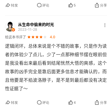
谎言。" 最后一层，阿婆借着波洛侦探之口，告诉
转发
评论
5
分享
我们 "在太阳底下，到处都有邪恶的事。" 阳光下的
罪恶又指人性的恶，是永远存在的。无论是贪婪还
从生命中偷来的时光
是仇恨，都需要我们不断地去约束自己，将恶牢牢
2023-11-28
地禁锢起来。此外，这本小说在思维上还带给我两
给这本书评了
4.0
点启发，一是波洛侦探的反向思维。在海盗旗旅馆
逻辑闭环，总体来说是个不错的故事，只是作为读
一派祥和的悠闲度假背景下，大家都默认这里不会
者的体验少了点儿，少了一点那种细节摆在眼前但
有罪案发生。但波洛侦探的直觉是，这反而是个绝
是我没看出来最后看到结尾恍然大悟的爽感，这个
佳的犯罪地。因为，"到这里来的每一个人都是来度
故事的凶手完全是靠后面更多信息才能确认的，而
假的。" 没有人需要解释，我为什么会出现在这
且他要是不掐波洛脖子，是不是到最后都没有决定
里。还有小说开头埋下的伏笔，波洛侦探俯瞰沙滩
性证据了～
上晒日光浴的人 "看起来完全没有个性，只不过是
转发
评论
4
分享
一些 —— 人体而已"。那么反向思考，沙滩上的