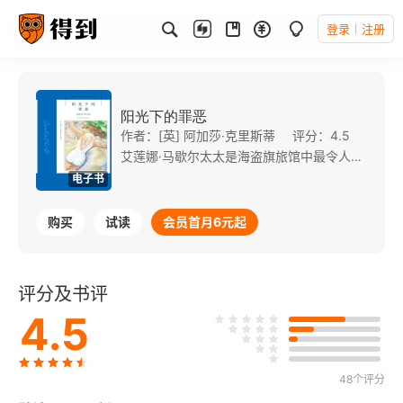
登录
注册
阳光下的罪恶
作者：[英] 阿加莎·克里斯蒂
评分：4.5
艾莲娜·马歇尔太太是海盗旗旅馆中最令人瞩目的客人。在众多仰慕者中，她很快和英俊的帕特里克·雷德芬如胶似漆。雷德芬太太为此伤心愤怒，马歇尔先生却不动声色。好戏刚刚开幕，艾莲娜却失踪了，直到人们发现她美丽的躯体被遗弃在已经没有阳光的海滩上，脖子上留下了可怕的手印……
电子书
购买
试读
会员首月6元起
评分及书评
4.5
48个评分