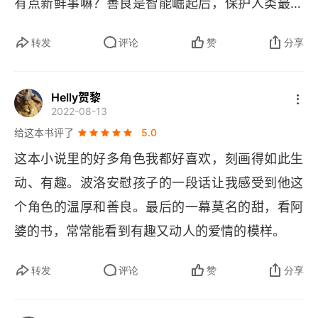
有点新鲜事嘛？善良是智能崛起后，保护人类最后
的盾牌了
转发
评论
赞
分享
Helly贺黎
2022-08-13
给这本书评了
5.0
这本小说里的好多角色我都好喜欢，刻画得如此生
动、有趣。波洛安慰孩子的一段话让我感受到他这
个角色的温厚和善良。最后的一幕莫名的甜，看阿
婆的书，常常能看到有趣又动人的爱情的模样。
转发
评论
赞
分享